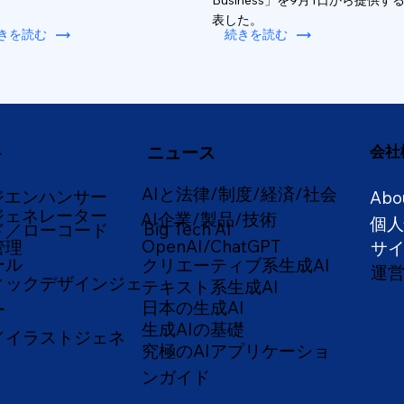
Business」を9月1日から提供す
表した。
きを読む
続きを読む
ニュース
会社
ー
AIと法律/制度/経済/社会
ジエンハンサー
Abo
ジェネレーター
AI企業/製品/技術
個
Big Tech AI
ド／ローコード
OpenAI/ChatGPT
管理
サ
ール
クリエーティブ系生成AI
運
ィックデザインジェ
テキスト系生成AI
日本の生成AI
ー
生成AIの基礎
／イラストジェネ
究極のAIアプリケーショ
ンガイド