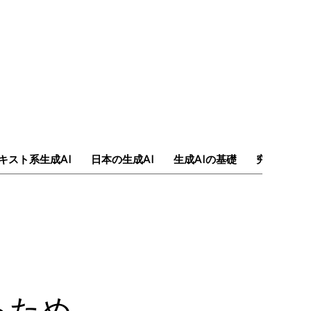
キスト系生成AI
日本の生成AI
生成AIの基礎
究極のAI
るため