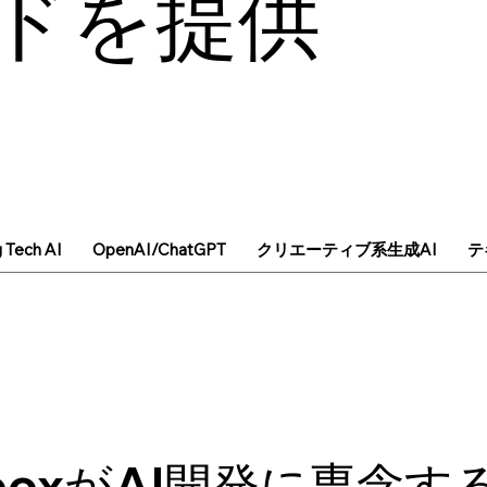
ドを提供
g Tech AI
OpenAI/ChatGPT
クリエーティブ系生成AI
テ
pboxがAI開発に専念す