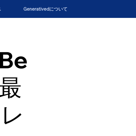
ス
Generativedについて
（Be
の最
トレ