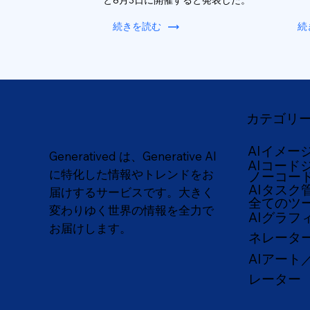
と8月3日に開催すると発表した。
続きを読む
続
カテゴリ
AIイメー
Generatived は、Generative AI
AIコード
に特化した情報やトレンドをお
ノーコー
AIタスク
届けするサービスです。大きく
全てのツ
変わりゆく世界の情報を全力で
AIグラフ
お届けします。
ネレータ
AIアート
レーター