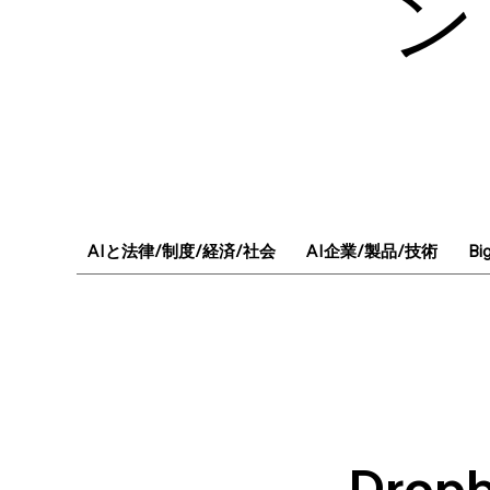
ン
AIと法律/制度/経済/社会
AI企業/製品/技術
Bi
Dro