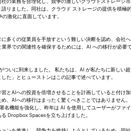
同社の業務を合理化し、競争の激しいクラウドストレージ市
語りました。同社は、クラウド ストレージの提供を積極的に拡
との競争の激化に直面しています。
常に多くの従業員を手放すという難しい決断を認め、会社へ
功と業界での関連性を確保するためには、AI への移行が必
代がついに到来しました。 私たちは、AI が私たちに新し
ました」とヒューストンはこの記事で述べています。
習とAIへの投資を倍増させることを計画していると付け加えま
、AIへの移行はまったく驚くべきことではありません。 同社は
て電子署名機能を強化し、昨年は AI を使用してユーザーがフ
Dropbox Spacesを立ち上げました。
ョンを推進し、競争力を維持しようとしているため、同社の