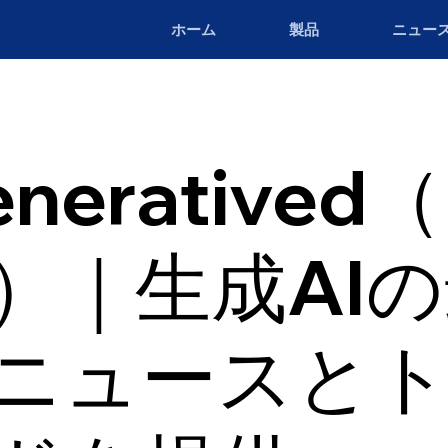
ホーム
製品
ニュー
neratived
a）｜生成AI
ニュースと