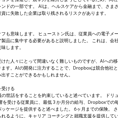
ンドの一部です。 AIは、ヘルスケアから金融まで、さま
投資に失敗した企業は取り残されるリスクがあります。
オフも意味します。 ヒューストン氏は、従業員への電子メ
ア製品に集中する必要があると説明しました。 これは、会
意味します。
受けた人々にとって間違いなく難しいものですが、AIへの
ます。AIの開発に注力することで、Dropboxは競合他社
み出すことができるかもしれません。
を受ける
従業員の世話をすることを約束していると述べています。 ドリ
を受ける従業員に、最低 3 か月分の給与、Dropboxでの
ケージを提供すると述べました。 6ヶ月までの保険。 さら
られるように、キャリア コーチングと就職支援を提供して