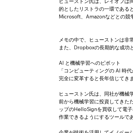
ヒューストン氏は、レイオフは
的としたリストラの一環であると
Microsoft、Amazonなど
メモの中で、ヒューストンは非
また、Dropboxの長期的な成
AI と機械学習へのピボット
「コンピューティングの AI 時
完全に変革すると長年信じてき
ヒューストン氏は、同社が機械学
前から機械学習に投資してきたため
ップのHelloSignを買収し
作業できるようにするツールである 
企業が技術を活用してイノベーシ