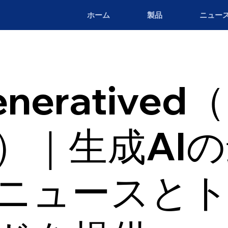
ホーム
製品
ニュー
neratived
a）｜生成AI
ニュースと