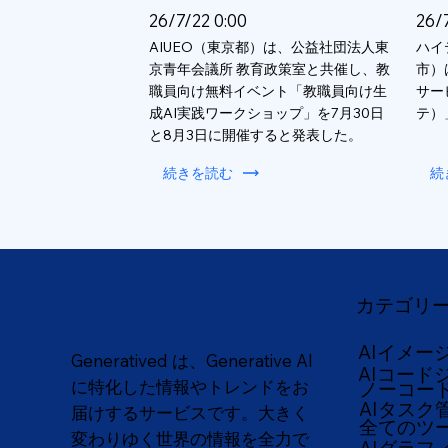
26/7/22 0:00
26/
AIUEO（東京都）は、公益社団法人東
ハイ
京青年会議所 教育政策室と共催し、教
市）
職員向け無料イベント「教職員向け生
サー
成AI実践ワークショップ」を7月30日
テ）
と8月3日に開催すると発表した。
続きを読む
続
カテゴリ
AIイメー
Generatived は、Generative AI
AIコード
に特化した情報やトレンドをお
ノーコー
AIタスク
届けするサービスです。大きく
全てのツ
変わりゆく世界の情報を全力で