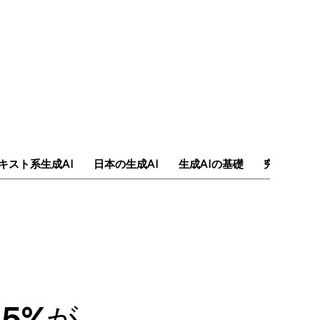
キスト系生成AI
日本の生成AI
生成AIの基礎
究極のAI
15%が