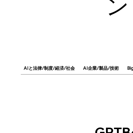
ン
AIと法律/制度/経済/社会
AI企業/製品/技術
Bi
GPT