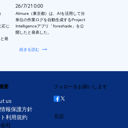
26/7/21 0:00
）
Almure（東京都）は、AIを活用して分
単位の作業ログを自動生成するProject
数に応じ
Intelligenceアプリ「foreshade」を公
開したと発表した。
ると発
続きを読む
概要
フォローをお願いします
ut us
人情報保護方針
言語
イト利用規約
営会社