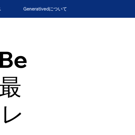
ス
Generativedについて
（Be
の最
トレ