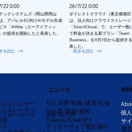
7/22 0:00
26/7/22 0:00
テックシステムズ（岡山県岡山
ダイレクトクラウド（東京都港区
は、アパレルEC向けAIモデル生成
は、法人向けクラウドストレージ
ビス「AIfitte（エーアイフィッ
「DirectCloud」で、ユーザー
」の提供を開始したと発表した。
て料金が決まる新プラン「Team
Business」を9月1日から提供す
表した。
きを読む
続きを読む
ニュース
会社
ー
AIと法律/制度/経済/社会
ジエンハンサー
Abo
ジェネレーター
AI企業/製品/技術
個
Big Tech AI
ド／ローコード
OpenAI/ChatGPT
管理
サ
ール
クリエーティブ系生成AI
運