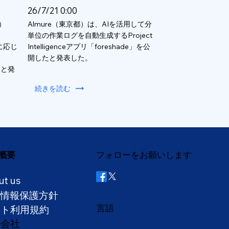
26/7/21 0:00
）
Almure（東京都）は、AIを活用して分
単位の作業ログを自動生成するProject
数に応じ
Intelligenceアプリ「foreshade」を公
開したと発表した。
ると発
続きを読む
概要
フォローをお願いします
ut us
人情報保護方針
言語
イト利用規約
営会社