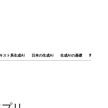
キスト系生成AI
日本の生成AI
生成AIの基礎
究極のAI
アプリ