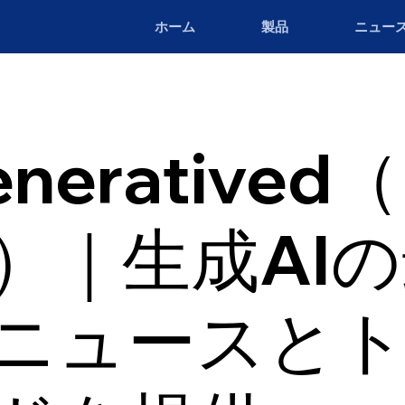
ホーム
製品
ニュー
neratived
a）｜生成AI
ニュースと