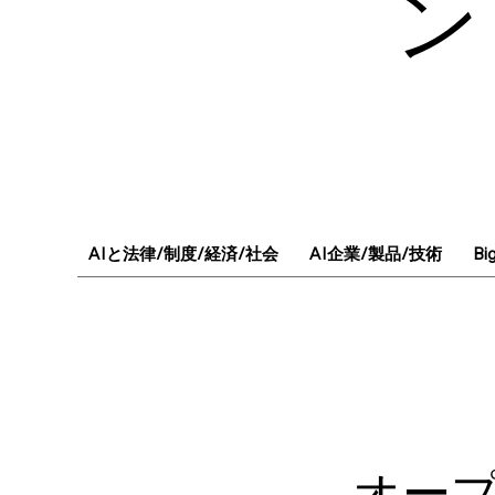
ン
AIと法律/制度/経済/社会
AI企業/製品/技術
Bi
オー