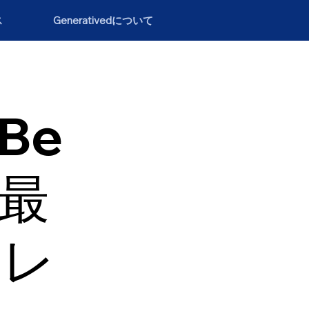
ス
Generativedについて
（Be
の最
トレ