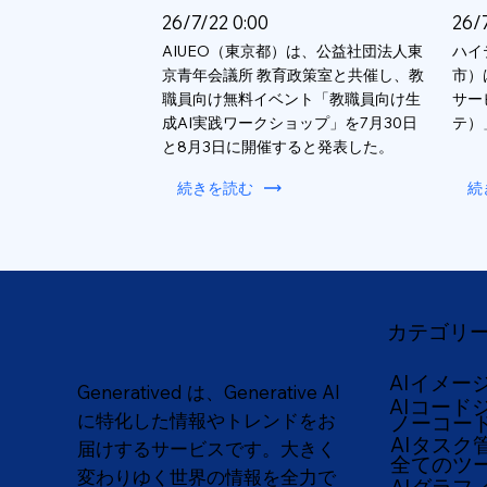
26/7/22 0:00
26/
AIUEO（東京都）は、公益社団法人東
ハイ
京青年会議所 教育政策室と共催し、教
市）
職員向け無料イベント「教職員向け生
サー
成AI実践ワークショップ」を7月30日
テ）
と8月3日に開催すると発表した。
続きを読む
続
カテゴリ
AIイメー
Generatived は、Generative AI
AIコード
に特化した情報やトレンドをお
ノーコー
AIタスク
届けするサービスです。大きく
全てのツ
変わりゆく世界の情報を全力で