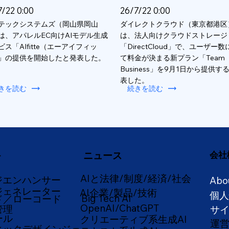
7/22 0:00
26/7/22 0:00
テックシステムズ（岡山県岡山
ダイレクトクラウド（東京都港区
は、アパレルEC向けAIモデル生成
は、法人向けクラウドストレージ
ビス「AIfitte（エーアイフィッ
「DirectCloud」で、ユーザー
」の提供を開始したと発表した。
て料金が決まる新プラン「Team
Business」を9月1日から提供す
表した。
きを読む
続きを読む
ニュース
会社
ー
AIと法律/制度/経済/社会
ジエンハンサー
Abo
ジェネレーター
AI企業/製品/技術
個
Big Tech AI
ド／ローコード
OpenAI/ChatGPT
管理
サ
ール
クリエーティブ系生成AI
運