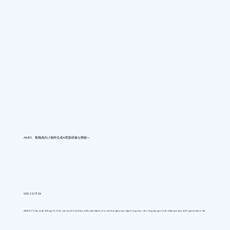
AIUEO、教職員向け無料生成AI実践研修を開催へ
0:00 22/7/26
AIUEO (Tokyo) sẽ đồng tổ chức các buổi hội thảo miễn phí dành cho cán bộ giáo dục tập trung vào việc ứng dụng trí tuệ nhân tạo tạo sinh (generative AI)