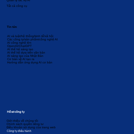
Quản lý tác vụ AI
Tất cả công cụ
Tin tức
AI và luật/hệ thống/kinh tế/xã hội
Các công ty/sản phẩm/công nghệ AI
AI công nghệ lớn
OpenAI/ChatGPT
AI thế hệ sáng tạo
AI thế hệ dựa trên văn bản
AI sáng tạo của Nhật Bản
Cơ bản về AI tạo ra
Hướng dẫn ứng dụng AI cơ bản
Hồ sơ công ty
Giới thiệu về chúng tôi
Chính sách quyền riêng tư
Điều khoản sử dụng của trang web
Công ty điều hành