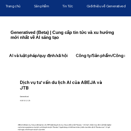
Trang chủ
Sản phẩm
Tin Tức
Giới thiệu về Generatived
Generatived (Beta) | Cung cấp tin tức và xu hướng
mới nhất về AI sáng tạo
AI và luật pháp/quy định/xã hội
Công ty/Sản phẩm/Công ngh
Dịch vụ tư vấn du lịch AI của ABEJA và
JTB
Generatived
4:30 10/2/25
ABEJA (Minato-ku, Tokyo) đã hợp tác với JTB Publishing (Koto-ku, Tokyo) để ra mắt "Rurubu + AI Chat", nhằm mục đích cải thiện digital
customer experience của dịch vụ thông tin du lịch "Rurubu". Người dùng có thể tham khảo ý kiến ​​của nhân vật AI "Rurubu-kun" 24 giờ
một ngày về kế hoạch du lịch của mình.