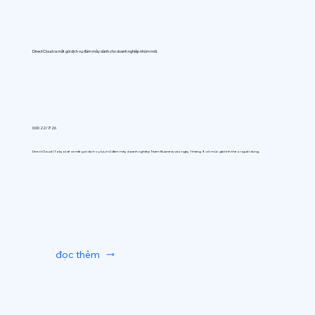
DirectCloud ra mắt gói dịch vụ đám mây dành cho doanh nghiệp nhóm mới.
0:00 22/7/26
DirectCloud (Tokyo) sẽ ra mắt gói dịch vụ lưu trữ đám mây doanh nghiệp Team Business vào ngày 1 tháng 9, với mức giá tính theo người dùng.
đọc thêm