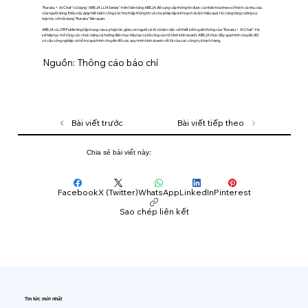
"Rurubu + AI Chat" sử dụng "ABEJA LLM Series" trên Nền tảng ABEJA để cung cấp thông tin được cá nhân hóa theo sở thích và nhu cầu
của người dùng. Điều này giúp tiết kiệm công sức thu thập thông tin và cho phép lập kế hoạch du lịch hiệu quả. Nó cũng tăng cường sự
hợp tác với nội dung "Rurubu" liên quan.
ABEJA và JTB Publishing tập trung vào sự hợp tác giữa con người và AI và làm việc về thiết kế truyền thông của "Rurubu + AI Chat". Họ
sẽ tiếp tục mở rộng các chức năng và hướng đến mục tiêu tạo ra lối sống và mô hình kinh doanh. ABEJA thúc đẩy quá trình chuyển đổi
cơ cấu công nghiệp và hỗ trợ quá trình chuyển đổi các quy trình kinh doanh cốt lõi của các công ty khách hàng.
Nguồn: Thông cáo báo chí
Bài viết trước
Bài viết tiếp theo
Chia sẻ bài viết này:
Facebook
X (Twitter)
WhatsApp
LinkedIn
Pinterest
Sao chép liên kết
Tin tức mới nhất