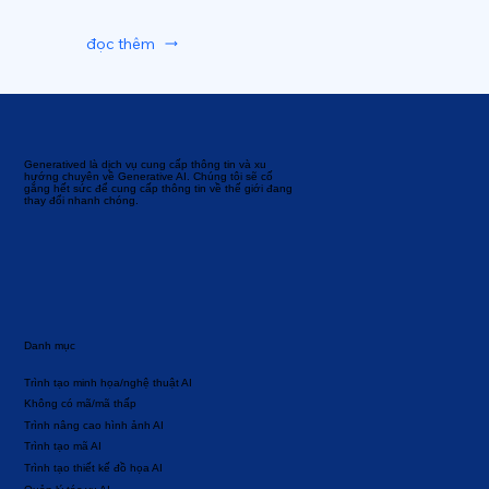
đọc thêm
Generatived là dịch vụ cung cấp thông tin và xu
hướng chuyên về Generative AI. Chúng tôi sẽ cố
gắng hết sức để cung cấp thông tin về thế giới đang
thay đổi nhanh chóng.
Danh mục
Trình tạo minh họa/nghệ thuật AI
Không có mã/mã thấp
Trình nâng cao hình ảnh AI
Trình tạo mã AI
Trình tạo thiết kế đồ họa AI