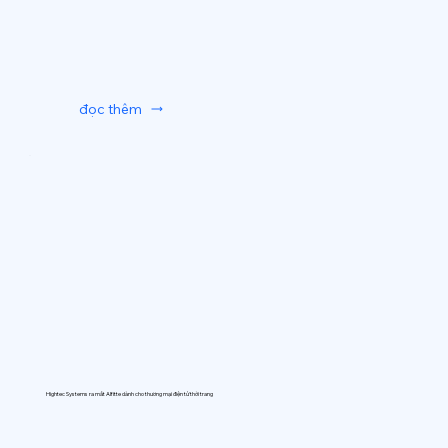
đọc thêm
Hightec Systems ra mắt AIfitte dành cho thương mại điện tử thời trang