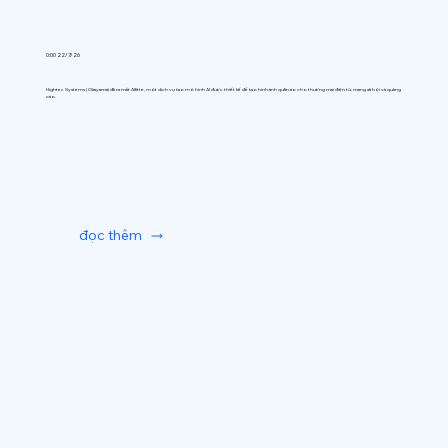
0:00 22/7/26
Hightec Systems (Okayama) đã ra mắt AIfitte, một dịch vụ tạo mô hình AI được thiết kế để tạo hình ảnh quần áo cho thương mại điện tử, mạng xã hội và quảng
cáo.
đọc thêm