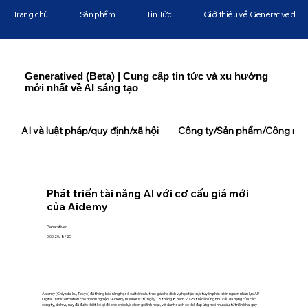
Trang chủ
Sản phẩm
Tin Tức
Giới thiệu về Generatived
Generatived (Beta) | Cung cấp tin tức và xu hướng
mới nhất về AI sáng tạo
AI và luật pháp/quy định/xã hội
Công ty/Sản phẩm/Công ngh
Phát triển tài năng AI với cơ cấu giá mới
của Aidemy
Generatived
0:00 20/8/25
Aidemy (Chiyoda-ku, Tokyo) đã thông báo rằng họ sẽ cải tiến cấu trúc giá cho dịch vụ học tập trực tuyến phát triển nguồn nhân lực AI/
Digital Transformation cho doanh nghiệp, "Aidemy Business", từ ngày 18 tháng 8 năm 2025. Để đáp ứng nhu cầu đa dạng của các
công ty, dịch vụ này đã được thiết kế lại để cho phép lựa chọn gói linh hoạt, với danh sách có thể đáp ứng mọi nhu cầu, từ triển khai quy