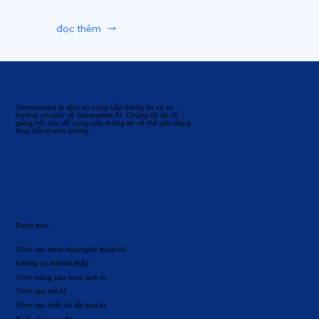
đọc thêm
Generatived là dịch vụ cung cấp thông tin và xu
hướng chuyên về Generative AI. Chúng tôi sẽ cố
gắng hết sức để cung cấp thông tin về thế giới đang
thay đổi nhanh chóng.
Danh mục
Trình tạo minh họa/nghệ thuật AI
Không có mã/mã thấp
Trình nâng cao hình ảnh AI
Trình tạo mã AI
Trình tạo thiết kế đồ họa AI