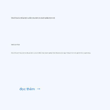
DirectCloud ra mắt gói dịch vụ đám mây dành cho doanh nghiệp nhóm mới.
0:00 22/7/26
DirectCloud (Tokyo) sẽ ra mắt gói dịch vụ lưu trữ đám mây doanh nghiệp Team Business vào ngày 1 tháng 9, với mức giá tính theo người dùng.
đọc thêm