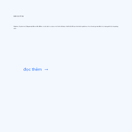
0:00 22/7/26
Hightec Systems (Okayama) đã ra mắt AIfitte, một dịch vụ tạo mô hình AI được thiết kế để tạo hình ảnh quần áo cho thương mại điện tử, mạng xã hội và quảng
cáo.
đọc thêm