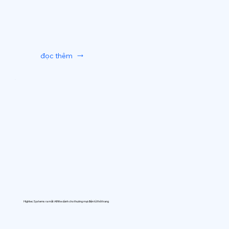
đọc thêm
Hightec Systems ra mắt AIfitte dành cho thương mại điện tử thời trang