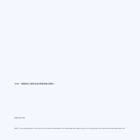
AIUEO、教職員向け無料生成AI実践研修を開催へ
0:00 22/7/26
AIUEO (Tokyo) sẽ đồng tổ chức các buổi hội thảo miễn phí dành cho cán bộ giáo dục tập trung vào việc ứng dụng trí tuệ nhân tạo tạo sinh (generative AI)