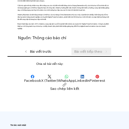
mô nhỏ đến triển khai trên toàn công ty.
Cấu trúc giá mới này nhằm mục đích nâng cao các chủ đề mới nhất bằng cách sử dụng Generative AI), các khóa học hỗ trợ trình độ và
nội dung ngắn gọn có thể học tập phù hợp với công việc. Aidemy hướng đến việc nhanh chóng nắm bắt xu hướng, cung cấp tài liệu giảng
dạy có thể áp dụng vào thực tế và làm cho môi trường học tập của các tổ chức trở nên linh hoạt hơn.
Aidemy Business là nền tảng nơi bạn có thể học các kỹ năng số như Generative AI), học máy và phân tích dữ liệu. Nền tảng này hỗ trợ
đào tạo lại kỹ năng doanh nghiệp và chuyển Digital Transformation , phát triển hơn 50 khóa học mới mỗi năm và cập nhật ba tháng một
lần để cung cấp nội dung học tập mới nhất.
Được thành lập vào năm 2014, Aidemy cung cấp dịch vụ hỗ trợ phát triển nội bộ các dự án AI/ Digital Transformation . Công ty dự định
tiếp tục mở rộng danh mục khóa học và đẩy nhanh việc phát triển tài liệu giảng dạy để hỗ trợ digital transformation của các doanh
nghiệp.
Nguồn: Thông cáo báo chí
Bài viết trước
Bài viết tiếp theo
Chia sẻ bài viết này:
Facebook
X (Twitter)
WhatsApp
LinkedIn
Pinterest
Sao chép liên kết
Tin tức mới nhất