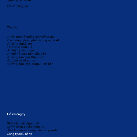
Quản lý tác vụ AI
Tất cả công cụ
Tin tức
AI và luật/hệ thống/kinh tế/xã hội
Các công ty/sản phẩm/công nghệ AI
AI công nghệ lớn
OpenAI/ChatGPT
AI thế hệ sáng tạo
AI thế hệ dựa trên văn bản
AI sáng tạo của Nhật Bản
Cơ bản về AI tạo ra
Hướng dẫn ứng dụng AI cơ bản
Hồ sơ công ty
Giới thiệu về chúng tôi
Chính sách quyền riêng tư
Điều khoản sử dụng của trang web
Công ty điều hành