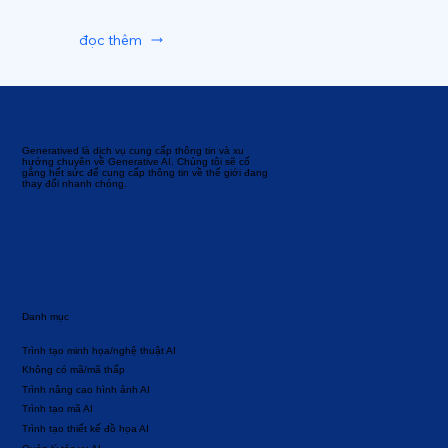
đọc thêm
Generatived là dịch vụ cung cấp thông tin và xu
hướng chuyên về Generative AI. Chúng tôi sẽ cố
gắng hết sức để cung cấp thông tin về thế giới đang
thay đổi nhanh chóng.
Danh mục
Trình tạo minh họa/nghệ thuật AI
Không có mã/mã thấp
Trình nâng cao hình ảnh AI
Trình tạo mã AI
Trình tạo thiết kế đồ họa AI