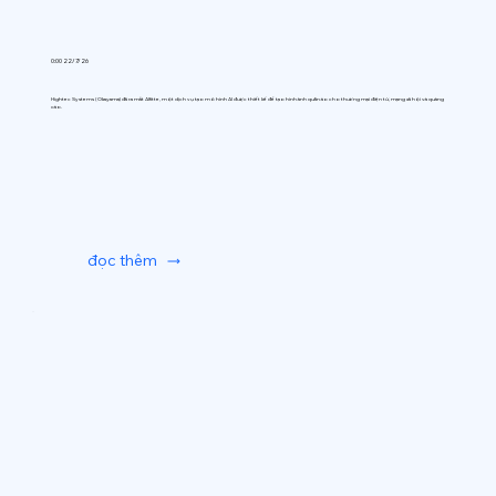
0:00 22/7/26
Hightec Systems (Okayama) đã ra mắt AIfitte, một dịch vụ tạo mô hình AI được thiết kế để tạo hình ảnh quần áo cho thương mại điện tử, mạng xã hội và quảng
cáo.
đọc thêm