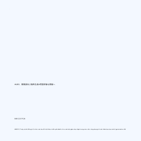
AIUEO、教職員向け無料生成AI実践研修を開催へ
0:00 22/7/26
AIUEO (Tokyo) sẽ đồng tổ chức các buổi hội thảo miễn phí dành cho cán bộ giáo dục tập trung vào việc ứng dụng trí tuệ nhân tạo tạo sinh (generative AI)