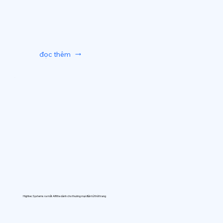
đọc thêm
Hightec Systems ra mắt AIfitte dành cho thương mại điện tử thời trang