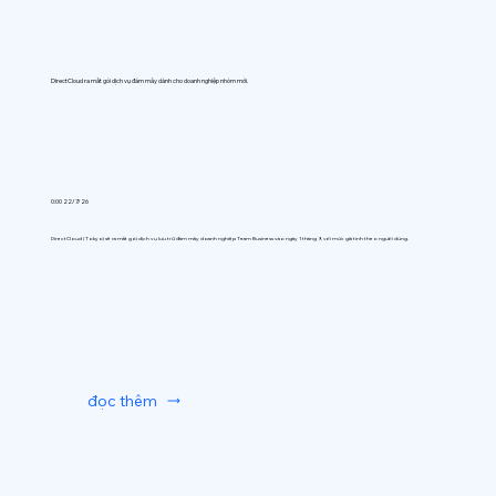
DirectCloud ra mắt gói dịch vụ đám mây dành cho doanh nghiệp nhóm mới.
0:00 22/7/26
DirectCloud (Tokyo) sẽ ra mắt gói dịch vụ lưu trữ đám mây doanh nghiệp Team Business vào ngày 1 tháng 9, với mức giá tính theo người dùng.
đọc thêm