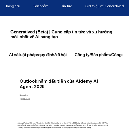
Trang chủ
Sản phẩm
Tin Tức
Giới thiệu về Generatived
Generatived (Beta) | Cung cấp tin tức và xu hướng
mới nhất về AI sáng tạo
AI và luật pháp/quy định/xã hội
Công ty/Sản phẩm/Công ngh
Outlook năm đầu tiên của Aidemy AI
Agent 2025
Generatived
4:00 18/2/25
Aidemy (Phường Chiyoda, Tokyo) sẽ tổ chức hội thảo trực tuyến có chủ đề "Năm 2025 có phải là năm đầu tiên của tác nhân AI? Tiềm
năng của tác nhân AI và hỗ trợ triển khai" vào ngày 28 tháng 2. Daiyu Hatakeyama của Microsoft Nhật Bản và Giám đốc công nghệ
Aidemy Toshihiro Shimizu sẽ giải thích tổng quan về tác nhân AI và tác động của chúng đối với doanh nghiệp.