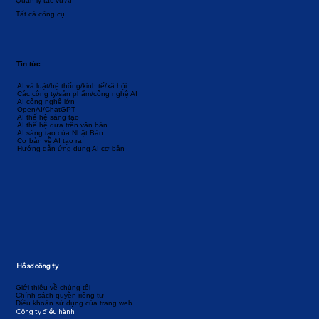
Quản lý tác vụ AI
Tất cả công cụ
Tin tức
AI và luật/hệ thống/kinh tế/xã hội
Các công ty/sản phẩm/công nghệ AI
AI công nghệ lớn
OpenAI/ChatGPT
AI thế hệ sáng tạo
AI thế hệ dựa trên văn bản
AI sáng tạo của Nhật Bản
Cơ bản về AI tạo ra
Hướng dẫn ứng dụng AI cơ bản
Hồ sơ công ty
Giới thiệu về chúng tôi
Chính sách quyền riêng tư
Điều khoản sử dụng của trang web
Công ty điều hành