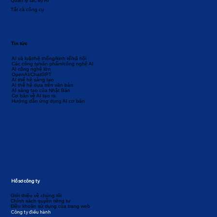
Quản lý tác vụ AI
Tất cả công cụ
Tin tức
AI và luật/hệ thống/kinh tế/xã hội
Các công ty/sản phẩm/công nghệ AI
AI công nghệ lớn
OpenAI/ChatGPT
AI thế hệ sáng tạo
AI thế hệ dựa trên văn bản
AI sáng tạo của Nhật Bản
Cơ bản về AI tạo ra
Hướng dẫn ứng dụng AI cơ bản
Hồ sơ công ty
Giới thiệu về chúng tôi
Chính sách quyền riêng tư
Điều khoản sử dụng của trang web
Công ty điều hành