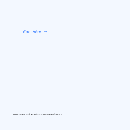
đọc thêm
Hightec Systems ra mắt AIfitte dành cho thương mại điện tử thời trang