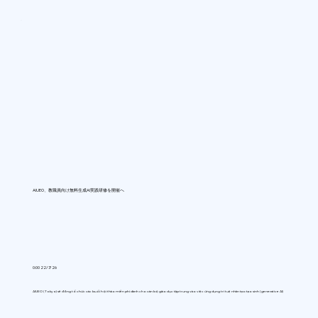
AIUEO、教職員向け無料生成AI実践研修を開催へ
0:00 22/7/26
AIUEO (Tokyo) sẽ đồng tổ chức các buổi hội thảo miễn phí dành cho cán bộ giáo dục tập trung vào việc ứng dụng trí tuệ nhân tạo tạo sinh (generative AI)