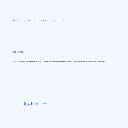
DirectCloud ra mắt gói dịch vụ đám mây dành cho doanh nghiệp nhóm mới.
0:00 22/7/26
DirectCloud (Tokyo) sẽ ra mắt gói dịch vụ lưu trữ đám mây doanh nghiệp Team Business vào ngày 1 tháng 9, với mức giá tính theo người dùng.
đọc thêm