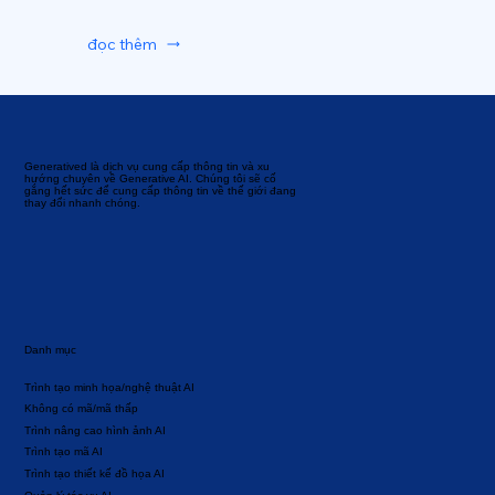
đọc thêm
Generatived là dịch vụ cung cấp thông tin và xu
hướng chuyên về Generative AI. Chúng tôi sẽ cố
gắng hết sức để cung cấp thông tin về thế giới đang
thay đổi nhanh chóng.
Danh mục
Trình tạo minh họa/nghệ thuật AI
Không có mã/mã thấp
Trình nâng cao hình ảnh AI
Trình tạo mã AI
Trình tạo thiết kế đồ họa AI