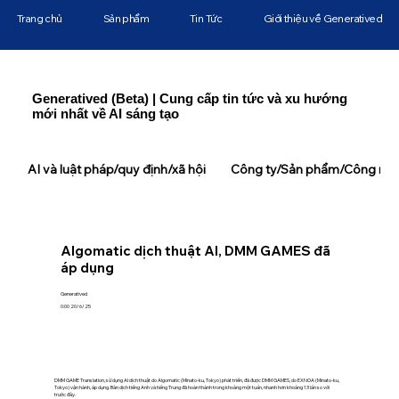
Trang chủ
Sản phẩm
Tin Tức
Giới thiệu về Generatived
Generatived (Beta) | Cung cấp tin tức và xu hướng
mới nhất về AI sáng tạo
AI và luật pháp/quy định/xã hội
Công ty/Sản phẩm/Công ngh
Algomatic dịch thuật AI, DMM GAMES đã
áp dụng
Generatived
0:00 20/6/25
DMM GAME Translation, sử dụng AI dịch thuật do Algomatic (Minato-ku, Tokyo) phát triển, đã được DMM GAMES, do EXNOA (Minato-ku,
Tokyo) vận hành, áp dụng. Bản dịch tiếng Anh và tiếng Trung đã hoàn thành trong khoảng một tuần, nhanh hơn khoảng 13 lần so với
trước đây.