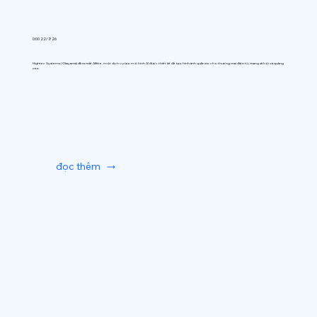
0:00 22/7/26
Hightec Systems (Okayama) đã ra mắt AIfitte, một dịch vụ tạo mô hình AI được thiết kế để tạo hình ảnh quần áo cho thương mại điện tử, mạng xã hội và quảng
cáo.
đọc thêm