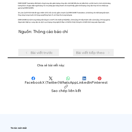
DMM GAME Translation đã thành công trong việc giảm lượng công việc cần thiết để sửa các biểu thức cụ thể của trò chơi và khả năng
tương thích với giao diện người dùng. Nó cho phép giao hàng nhanh với chi phí thấp, giảm khối lượng công việc thực tế cho nhiều tựa
game tại DMM GAMES.
Wu Jie của EXNOA đã rất ngạc nhiên về tốc độ và mức giảm chi phí của DMM GAME Translation, và hài lòng với chất lượng bản dịch.
Ông cũng mong muốn mở rộng sang Đông Nam Á và Châu Âu trong tương lai.
DMM GAMES là một trong những nền tảng trò chơi PC lớn nhất tại Nhật Bản, với khoảng 34 triệu thành viên và khoảng 240 tựa game.
Algomatic tiếp tục cung cấp các dịch vụ sử dụng công nghệ AI. Bạn có thể tìm thấy thông tin chi tiết trên trang web Algomatic.
Nguồn: Thông cáo báo chí
Bài viết trước
Bài viết tiếp theo
Chia sẻ bài viết này:
Facebook
X (Twitter)
WhatsApp
LinkedIn
Pinterest
Sao chép liên kết
Tin tức mới nhất