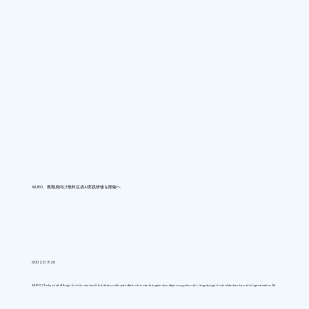
AIUEO、教職員向け無料生成AI実践研修を開催へ
0:00 22/7/26
AIUEO (Tokyo) sẽ đồng tổ chức các buổi hội thảo miễn phí dành cho cán bộ giáo dục tập trung vào việc ứng dụng trí tuệ nhân tạo tạo sinh (generative AI)