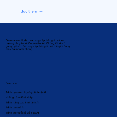
đọc thêm
Generatived là dịch vụ cung cấp thông tin và xu
hướng chuyên về Generative AI. Chúng tôi sẽ cố
gắng hết sức để cung cấp thông tin về thế giới đang
thay đổi nhanh chóng.
Danh mục
Trình tạo minh họa/nghệ thuật AI
Không có mã/mã thấp
Trình nâng cao hình ảnh AI
Trình tạo mã AI
Trình tạo thiết kế đồ họa AI