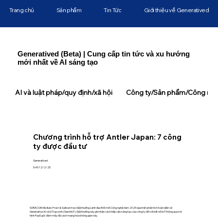
Trang chủ
Sản phẩm
Tin Tức
Giới thiệu về Generatived
Generatived (Beta) | Cung cấp tin tức và xu hướng
mới nhất về AI sáng tạo
AI và luật pháp/quy định/xã hội
Công ty/Sản phẩm/Công ngh
Chương trình hỗ trợ Antler Japan: 7 công
ty được đầu tư
Generatived
5:45 12/2/25
SORACOM đã được Frost & Sullivan trao Giải thưởng Lãnh đạo Đổi mới Công nghệ năm 2025 dựa trên phân tích toàn diện về
Generative AI và IoT tạo sinh (GenAIoT). Giải thưởng này ghi nhận cách tiếp cận sáng tạo của công ty đối với kết nối IoT thông qua mô
hình PaaS gốc đám mây đã cách mạng hóa không gian này.