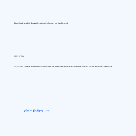
DirectCloud ra mắt gói dịch vụ đám mây dành cho doanh nghiệp nhóm mới.
0:00 22/7/26
DirectCloud (Tokyo) sẽ ra mắt gói dịch vụ lưu trữ đám mây doanh nghiệp Team Business vào ngày 1 tháng 9, với mức giá tính theo người dùng.
đọc thêm