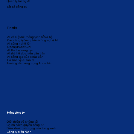
Quản lý tác vụ AI
Tất cả công cụ
Tin tức
AI và luật/hệ thống/kinh tế/xã hội
Các công ty/sản phẩm/công nghệ AI
AI công nghệ lớn
OpenAI/ChatGPT
AI thế hệ sáng tạo
AI thế hệ dựa trên văn bản
AI sáng tạo của Nhật Bản
Cơ bản về AI tạo ra
Hướng dẫn ứng dụng AI cơ bản
Hồ sơ công ty
Giới thiệu về chúng tôi
Chính sách quyền riêng tư
Điều khoản sử dụng của trang web
Công ty điều hành