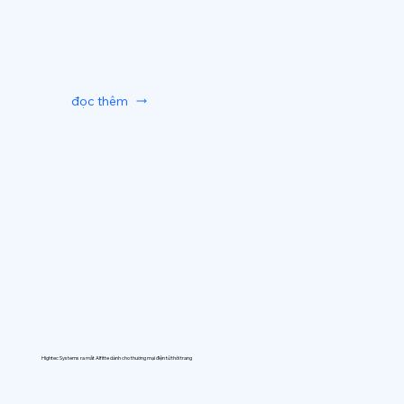
đọc thêm
Hightec Systems ra mắt AIfitte dành cho thương mại điện tử thời trang