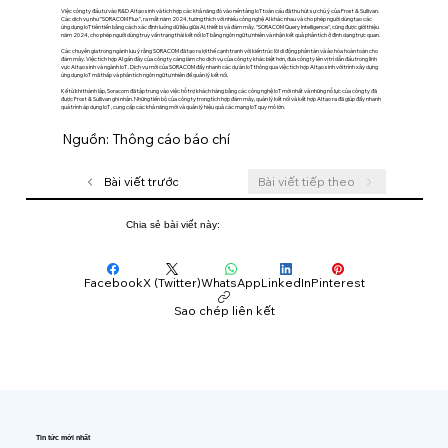
Việc công ty đầu tư vào R&D AI tạo sinh và tích hợp các khả năng đó vào nền tảng IoT toàn cầu đã thu hút sự chú ý của Frost & Sullivan.
Các dịch vụ như "SORACOM Flux", ra mắt năm 2024, tương thích với nhiều công nghệ AI khác nhau và cho phép người dùng tạo các
ứng dụng IoT tiên tiến bằng cách xác định luồng dữ liệu giữa AI, thiết bị và đám mây. "SORACOM Query Intelligence", cũng được giới thiệu
năm 2024, cho phép người dùng truy vấn trạng thái kết nối IoT bằng ngôn ngữ tự nhiên và nhận kết quả phân tích ở định dạng trực quan.
Các chuyên gia trong ngành lưu ý rằng SORACOM đã tạo ra lợi thế cạnh tranh với kiến ​​trúc lõi di động phân tán và ảo hóa hoàn toàn cho
đám mây. Việc tích hợp AI gần đây của công ty càng làm cho dịch vụ của công ty khác biệt hơn, đưa công ty lên vị trí dẫn đầu trong lĩnh
vực AI tạo sinh và ngành IoT . Dịch vụ mới của SORACOM đẩy nhanh các dự án IoT thông qua việc tích hợp AI tạo sinh với trình xây dựng
ứng dụng IoT mã thấp và phân tích ngôn ngữ tự nhiên để quản lý kết nối.
Kể từ khi thành lập, Soracom đã tập trung vào việc hỗ trợ khách hàng bằng các công nghệ IoT mới nhất và những nỗ lực của công ty đã
được Frost & Sullivan ghi nhận. Những tiến bộ của công ty trong tích hợp đám mây, quản lý kết nối và kết hợp AI tạo ra đã giúp đẩy nhanh
quá trình áp dụng IoT , cung cấp các khả năng mới và quản lý hiệu quả các mạng IoT quy mô lớn.
Nguồn: Thông cáo báo chí
Bài viết trước
Bài viết tiếp theo
Chia sẻ bài viết này:
Facebook
X (Twitter)
WhatsApp
LinkedIn
Pinterest
Sao chép liên kết
Tin tức mới nhất