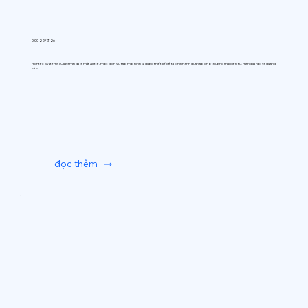
0:00 22/7/26
Hightec Systems (Okayama) đã ra mắt AIfitte, một dịch vụ tạo mô hình AI được thiết kế để tạo hình ảnh quần áo cho thương mại điện tử, mạng xã hội và quảng
cáo.
đọc thêm