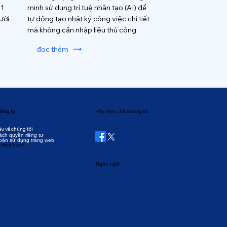
 1
minh sử dụng trí tuệ nhân tạo (AI) để
ười
tự động tạo nhật ký công việc chi tiết
mà không cần nhập liệu thủ công
đọc thêm
ông ty
Hãy theo dõi chúng tôi
ệu về chúng tôi
ách quyền riêng tư
oản sử dụng trang web
 điều hành
Ngôn ngữ