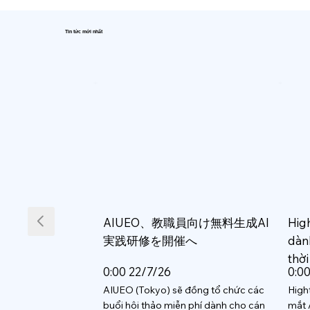
Tin tức mới nhất
AIUEO、教職員向け無料生成AI
Hig
実践研修を開催へ
dàn
thời
0:00 22/7/26
0:0
AIUEO (Tokyo) sẽ đồng tổ chức các
High
buổi hội thảo miễn phí dành cho cán
mắt 