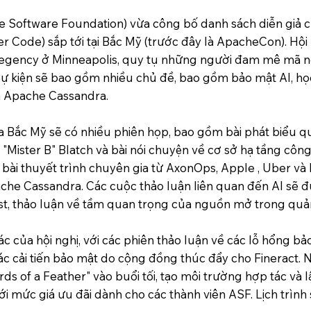
oftware Foundation) vừa công bố danh sách diễn giả c
ode) sắp tới tại Bắc Mỹ (trước đây là ApacheCon). Hội n
 Regency ở Minneapolis, quy tụ những người đam mê mã 
Sự kiện sẽ bao gồm nhiều chủ đề, bao gồm bảo mật AI, họ
là Apache Cassandra.
Bắc Mỹ sẽ có nhiều phiên họp, bao gồm bài phát biểu qua
 "Mister B" Blatch và bài nói chuyện về cơ sở hạ tầng côn
ài thuyết trình chuyên gia từ AxonOps, Apple , Uber và N
che Cassandra. Các cuộc thảo luận liên quan đến AI sẽ đư
st, thảo luận về tầm quan trọng của nguồn mở trong quản t
c của hội nghị, với các phiên thảo luận về các lỗ hổng b
c cải tiến bảo mật do cộng đồng thúc đẩy cho Fineract. 
rds of a Feather" vào buổi tối, tạo môi trường hợp tác và
ới mức giá ưu đãi dành cho các thành viên ASF. Lịch trình 