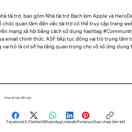
nhà tài trợ, bao gồm Nhà tài trợ Bạch kim Apple và HeroD
 chức quan tâm đến việc tài trợ có thể truy cập trang web
 trên mạng xã hội bằng cách sử dụng hashtag #Communi
ua email chính thức. ASF tiếp tục đóng vai trò trung tâ
i trò là cơ sở hạ tầng quan trọng cho vô số ứng dụng tr
Chia sẻ bài viết này:
Facebook
X (Twitter)
WhatsApp
LinkedIn
Pinterest
Sao chép liên kết