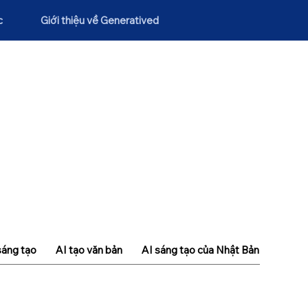
c
Giới thiệu về Generatived
sáng tạo
AI tạo văn bản
AI sáng tạo của Nhật Bản
Khái n