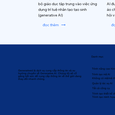
bộ giáo dục tập trung vào việc ứng
AI đ
dụng trí tuệ nhân tạo tạo sinh
áo c
(generative AI)
hội 
đọc thêm
đ
Danh mục
Trình nâng cao hìn
Generatived là dịch vụ cung cấp thông tin và xu
hướng chuyên về Generative AI. Chúng tôi sẽ cố
Trình tạo mã AI
gắng hết sức để cung cấp thông tin về thế giới đang
Không có mã/mã t
thay đổi nhanh chóng.
Quản lý tác vụ AI
Tất cả công cụ
Trình tạo thiết kế 
Trình tạo minh họa