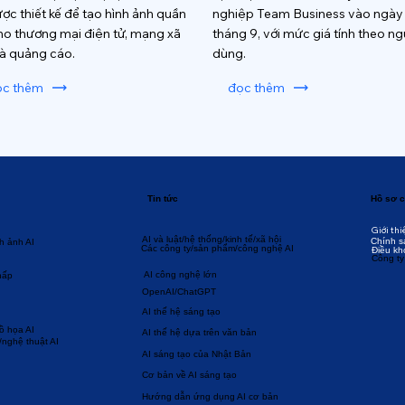
ược thiết kế để tạo hình ảnh quần
nghiệp Team Business vào ngày
ho thương mại điện tử, mạng xã
tháng 9, với mức giá tính theo ng
và quảng cáo.
dùng.
ọc thêm
đọc thêm
Tin tức
Hồ sơ c
Giới thi
AI và luật/hệ thống/kinh tế/xã hội
Chính s
h ảnh AI
Các công ty/sản phẩm/công nghệ AI
Điều kh
Công ty
AI công nghệ lớn
hấp
OpenAI/ChatGPT
AI thế hệ sáng tạo
đồ họa AI
AI thế hệ dựa trên văn bản
/nghệ thuật AI
AI sáng tạo của Nhật Bản
Cơ bản về AI sáng tạo
Hướng dẫn ứng dụng AI cơ bản