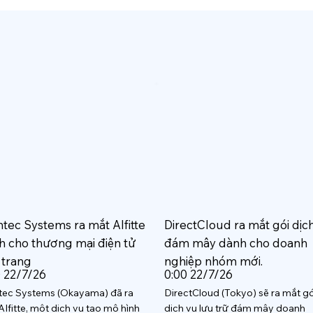
htec Systems ra mắt AIfitte
DirectCloud ra mắt gói dịc
h cho thương mại điện tử
đám mây dành cho doanh
 trang
nghiệp nhóm mới.
0 22/7/26
0:00 22/7/26
tec Systems (Okayama) đã ra
DirectCloud (Tokyo) sẽ ra mắt gó
AIfitte, một dịch vụ tạo mô hình
dịch vụ lưu trữ đám mây doanh