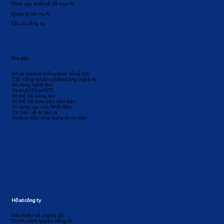
Trình tạo thiết kế đồ họa AI
Quản lý tác vụ AI
Tất cả công cụ
Tin tức
AI và luật/hệ thống/kinh tế/xã hội
Các công ty/sản phẩm/công nghệ AI
AI công nghệ lớn
OpenAI/ChatGPT
AI thế hệ sáng tạo
AI thế hệ dựa trên văn bản
AI sáng tạo của Nhật Bản
Cơ bản về AI tạo ra
Hướng dẫn ứng dụng AI cơ bản
Hồ sơ công ty
Giới thiệu về chúng tôi
Chính sách quyền riêng tư