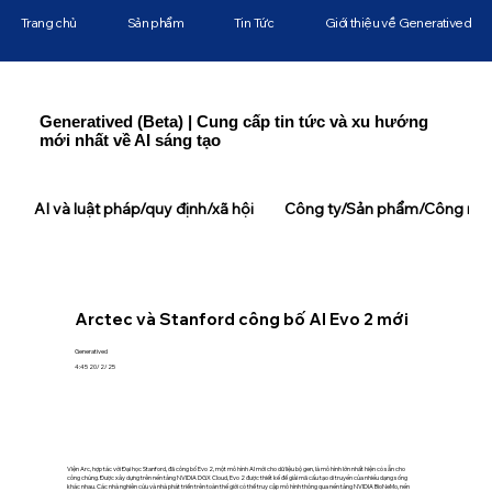
Trang chủ
Sản phẩm
Tin Tức
Giới thiệu về Generatived
Generatived (Beta) | Cung cấp tin tức và xu hướng
mới nhất về AI sáng tạo
AI và luật pháp/quy định/xã hội
Công ty/Sản phẩm/Công ngh
Arctec và Stanford công bố AI Evo 2 mới
Generatived
4:45 20/2/25
Viện Arc, hợp tác với Đại học Stanford, đã công bố Evo 2, một mô hình AI mới cho dữ liệu bộ gen, là mô hình lớn nhất hiện có sẵn cho
công chúng. Được xây dựng trên nền tảng NVIDIA DGX Cloud, Evo 2 được thiết kế để giải mã cấu tạo di truyền của nhiều dạng sống
khác nhau. Các nhà nghiên cứu và nhà phát triển trên toàn thế giới có thể truy cập mô hình thông qua nền tảng NVIDIA BioNeMo, nền