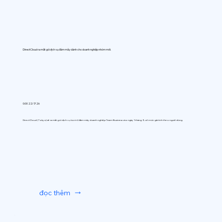
DirectCloud ra mắt gói dịch vụ đám mây dành cho doanh nghiệp nhóm mới.
0:00 22/7/26
DirectCloud (Tokyo) sẽ ra mắt gói dịch vụ lưu trữ đám mây doanh nghiệp Team Business vào ngày 1 tháng 9, với mức giá tính theo người dùng.
đọc thêm