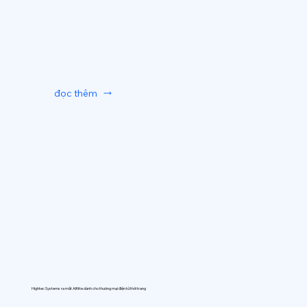
đọc thêm
Hightec Systems ra mắt AIfitte dành cho thương mại điện tử thời trang