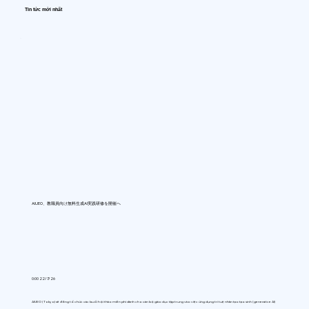
Tin tức mới nhất
AIUEO、教職員向け無料生成AI実践研修を開催へ
0:00 22/7/26
AIUEO (Tokyo) sẽ đồng tổ chức các buổi hội thảo miễn phí dành cho cán bộ giáo dục tập trung vào việc ứng dụng trí tuệ nhân tạo tạo sinh (generative AI)