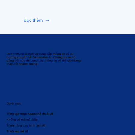
đọc thêm
Generatived là dịch vụ cung cấp thông tin và xu
hướng chuyên về Generative AI. Chúng tôi sẽ cố
gắng hết sức để cung cấp thông tin về thế giới đang
thay đổi nhanh chóng.
Danh mục
Trình tạo minh họa/nghệ thuật AI
Không có mã/mã thấp
Trình nâng cao hình ảnh AI
Trình tạo mã AI