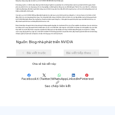
tảng này cũng cung cấp các dịch vụ vi mô NVIDIA NIM để triển khai AI hiệu quả.
Khả năng của Evo 2 rất lớn, được đào tạo trên khoảng 9 nghìn tỷ nucleotide. Nó có thể dự đoán cấu trúc protein từ trình tự gen, khám
phá các phân tử cho các ứng dụng y tế và công nghiệp, và đánh giá tác động của các đột biến gen. Patrick Hsu của Viện Arc và Đại học
California, Berkeley đã nhấn mạnh tiềm năng của mô hình trong việc thúc đẩy đổi mới trong khoa học y tế và môi trường bằng cách cải
thiện sự hiểu biết về di truyền.
Các dịch vụ vi mô NVIDIA NIM tạo điều kiện thuận lợi cho việc tạo ra các trình tự sinh học bằng Evo 2 với các tham số mô hình có thể
điều chỉnh cho các ứng dụng khác nhau. Các nhà phát triển cũng có thể tinh chỉnh mô hình cho các tập dữ liệu của họ thông qua khuôn
khổ NVIDIA BioNeMo. Brian Hie của Đại học Stanford nhấn mạnh rằng Evo 2 đơn giản hóa quá trình phức tạp của thiết kế sinh học và
đẩy nhanh quá trình tạo ra những đột phá khoa học mới.
Được thành lập với nguồn tài trợ hào phóng từ những người sáng lập, Arc Institute hỗ trợ các nỗ lực nghiên cứu dài hạn của các nhà khoa
học bằng cách cung cấp nguồn tài trợ nhiều năm và các cơ sở tiên tiến. Việc hợp tác với NVIDIA cho phép các nhà nghiên cứu của Viện
thực hiện các dự án đầy tham vọng hơn và phân tích hiệu quả các tập dữ liệu mở rộng. NVIDIA đang đóng góp cho dự án Evo 2 bằng
cách cung cấp quyền truy cập vào 2.000 GPU NVIDIA H100 thông qua DGX Cloud trên AWS, đẩy nhanh quá trình đổi mới với nền tảng
AI được quản lý hoàn toàn và hợp tác về việc mở rộng quy mô và tối ưu hóa AI.
Nguồn: Blog nhà phát triển NVIDIA
Bài viết trước
Bài viết tiếp theo
Chia sẻ bài viết này:
Facebook
X (Twitter)
WhatsApp
LinkedIn
Pinterest
Sao chép liên kết