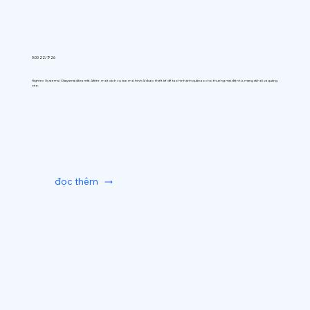
0:00 22/7/26
Hightec Systems (Okayama) đã ra mắt AIfitte, một dịch vụ tạo mô hình AI được thiết kế để tạo hình ảnh quần áo cho thương mại điện tử, mạng xã hội và quảng
cáo.
đọc thêm