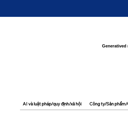
Generatived 
AI và luật pháp/quy định/xã hội
Công ty/Sản phẩm/