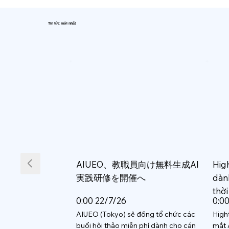
Tin tức mới nhất
AIUEO、教職員向け無料生成AI
Hig
実践研修を開催へ
dàn
thời
0:00 22/7/26
0:0
AIUEO (Tokyo) sẽ đồng tổ chức các
High
buổi hội thảo miễn phí dành cho cán
mắt 