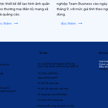
ược thiết kế để tạo hình ảnh quần
nghiệp Team Business vào ngày
ho thương mại điện tử, mạng xã
tháng 9, với mức giá tính theo ng
và quảng cáo.
dùng.
ọc thêm
đọc thêm
Tin tức
Hồ sơ c
Giới thi
AI và luật/hệ thống/kinh tế/xã hội
Chính s
h ảnh AI
Các công ty/sản phẩm/công nghệ AI
Điều kh
Công ty
AI công nghệ lớn
hấp
OpenAI/ChatGPT
AI thế hệ sáng tạo
đồ họa AI
AI thế hệ dựa trên văn bản
/nghệ thuật AI
AI sáng tạo của Nhật Bản
Cơ bản về AI sáng tạo
Hướng dẫn ứng dụng AI cơ bản