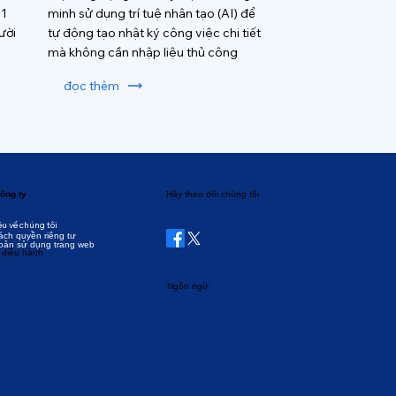
 1
minh sử dụng trí tuệ nhân tạo (AI) để
ười
tự động tạo nhật ký công việc chi tiết
mà không cần nhập liệu thủ công
đọc thêm
ông ty
Hãy theo dõi chúng tôi
ệu về chúng tôi
ách quyền riêng tư
oản sử dụng trang web
 điều hành
Ngôn ngữ