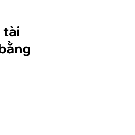
tài
 bằng