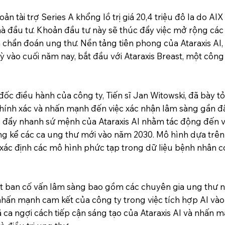
n tài trợ Series A khổng lồ trị giá 20,4 triệu đô la do AI
đầu tư. Khoản đầu tư này sẽ thúc đẩy việc mở rộng các s
à chẩn đoán ung thư. Nền tảng tiên phong của Ataraxis AI,
Kỳ vào cuối năm nay, bắt đầu với Ataraxis Breast, một côn
c điều hành của công ty, Tiến sĩ Jan Witowski, đã bày tỏ
chính xác và nhấn mạnh đến việc xác nhận lâm sàng gần đâ
sẽ đẩy nhanh sứ mệnh của Ataraxis AI nhằm tác động đến 
 kể các ca ung thư mới vào năm 2030. Mô hình dựa trên A
 xác định các mô hình phức tạp trong dữ liệu bệnh nhân có
t ban cố vấn lâm sàng bao gồm các chuyên gia ung thư nổi
nhấn mạnh cam kết của công ty trong việc tích hợp AI vào
a ngợi cách tiếp cận sáng tạo của Ataraxis AI và nhấn mạ