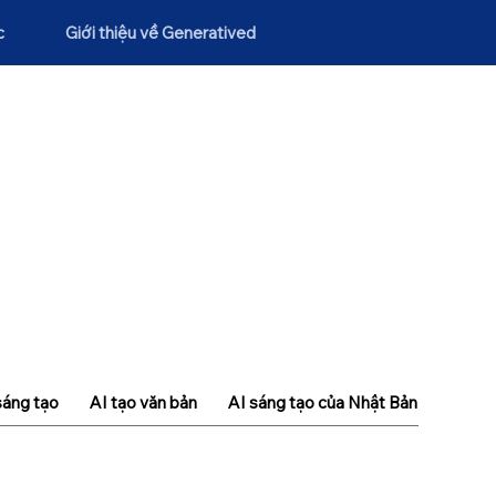
c
Giới thiệu về Generatived
sáng tạo
AI tạo văn bản
AI sáng tạo của Nhật Bản
Khái n