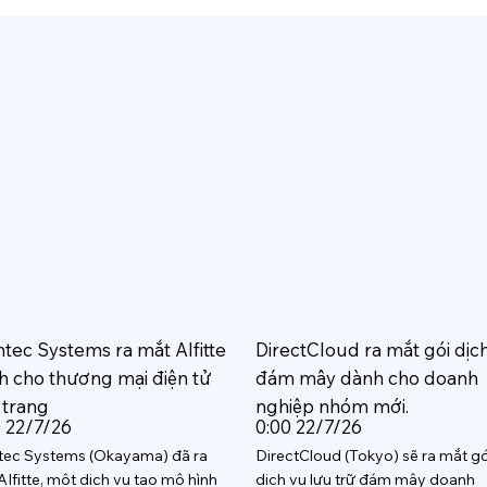
htec Systems ra mắt AIfitte
DirectCloud ra mắt gói dịc
h cho thương mại điện tử
đám mây dành cho doanh
 trang
nghiệp nhóm mới.
0 22/7/26
0:00 22/7/26
tec Systems (Okayama) đã ra
DirectCloud (Tokyo) sẽ ra mắt gó
AIfitte, một dịch vụ tạo mô hình
dịch vụ lưu trữ đám mây doanh