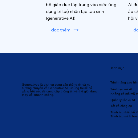
bộ giáo dục tập trung vào việc ứng
AI đ
dụng trí tuệ nhân tạo tạo sinh
áo c
(generative AI)
hội 
đọc thêm
đ
Danh mục
Trình nâng cao hìn
Generatived là dịch vụ cung cấp thông tin và xu
hướng chuyên về Generative AI. Chúng tôi sẽ cố
Trình tạo mã AI
gắng hết sức để cung cấp thông tin về thế giới đang
Không có mã/mã t
thay đổi nhanh chóng.
Quản lý tác vụ AI
Tất cả công cụ
Trình tạo thiết kế 
Trình tạo minh họa