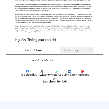
các quy trình phức tạp và giải quyết các thách thức hành chính mà các nhà cung cấp dịch vụ chăm sóc sức khỏe đang phải đối mặt.
Công ty đang áp dụng khả năng tương tác thông minh để vượt ra ngoài việc chia sẻ dữ liệu cơ bản và mang đến trải nghiệm liền mạch,
đưa những hiểu biết lâm sàng hữu ích lên hàng đầu trong việc chăm sóc bệnh nhân. Kiến trúc mở và khả năng trao đổi dữ liệu thời gian
thực của athenahealth đã góp phần cải thiện kết quả lâm sàng. Gần đây, công ty đã triển khai TEFCA trên toàn bộ cơ sở khách hàng,
củng cố vị thế dẫn đầu về khả năng tương tác trên toàn quốc.
athenahealth cũng tiên phong trong việc sử dụng Generative AI) trên toàn bộ nền tảng của mình bằng cách thử nghiệm Máy chủ Giao
thức Bối cảnh Mô hình (Model Context Protocol Server) đầu tiên trong ngành. Máy chủ này được thiết kế để chuẩn hóa giao tiếp giữa các
mô hình AI và nền tảng athenaOne, tạo điều kiện cho sự cộng tác năng động trên nhiều nguồn dữ liệu khác nhau. Các tính năng AI gốc
của công ty, chẳng hạn như Dịch vụ Tài liệu (Document Services) và ChartSync, đã được nâng cao để hợp lý hóa hơn nữa quy trình làm
việc lâm sàng và hỗ trợ các sáng kiến chăm sóc dựa trên giá trị.
Công ty tập trung vào việc định nghĩa lại trải nghiệm hồ sơ sức khỏe điện tử (EHR) bằng cách tích hợp AI để hỗ trợ bác sĩ lâm sàng ra
quyết định và giảm gánh nặng hành chính cho nhân viên lâm sàng. athenahealth có kế hoạch tiếp tục công bố các tính năng mới tập
trung vào quy trình làm việc lâm sàng, quản lý chu kỳ doanh thu và sự tham gia của bệnh nhân, nhằm cải thiện trải nghiệm chăm sóc
sức khỏe cho cả nhà cung cấp và bệnh nhân.
Nguồn: Thông cáo báo chí
Bài viết trước
Bài viết tiếp theo
Chia sẻ bài viết này:
Facebook
X (Twitter)
WhatsApp
LinkedIn
Pinterest
Sao chép liên kết