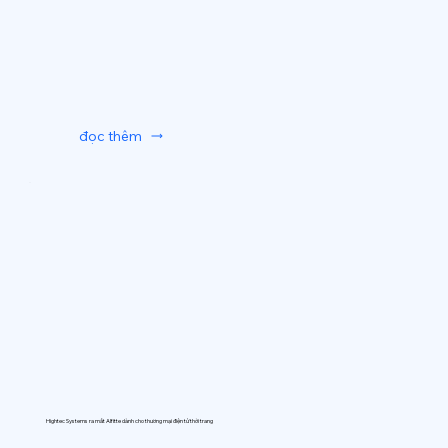
đọc thêm
Hightec Systems ra mắt AIfitte dành cho thương mại điện tử thời trang