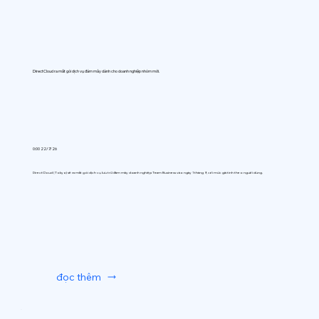
DirectCloud ra mắt gói dịch vụ đám mây dành cho doanh nghiệp nhóm mới.
0:00 22/7/26
DirectCloud (Tokyo) sẽ ra mắt gói dịch vụ lưu trữ đám mây doanh nghiệp Team Business vào ngày 1 tháng 9, với mức giá tính theo người dùng.
đọc thêm