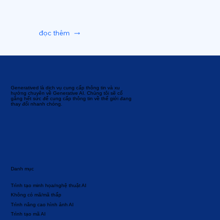
đọc thêm
Generatived là dịch vụ cung cấp thông tin và xu
hướng chuyên về Generative AI. Chúng tôi sẽ cố
gắng hết sức để cung cấp thông tin về thế giới đang
thay đổi nhanh chóng.
Danh mục
Trình tạo minh họa/nghệ thuật AI
Không có mã/mã thấp
Trình nâng cao hình ảnh AI
Trình tạo mã AI