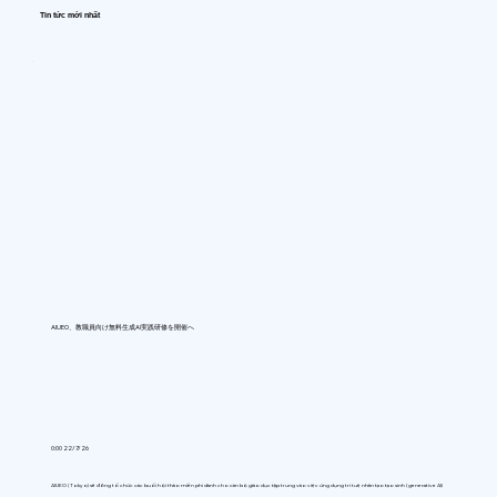
Tin tức mới nhất
AIUEO、教職員向け無料生成AI実践研修を開催へ
0:00 22/7/26
AIUEO (Tokyo) sẽ đồng tổ chức các buổi hội thảo miễn phí dành cho cán bộ giáo dục tập trung vào việc ứng dụng trí tuệ nhân tạo tạo sinh (generative AI)