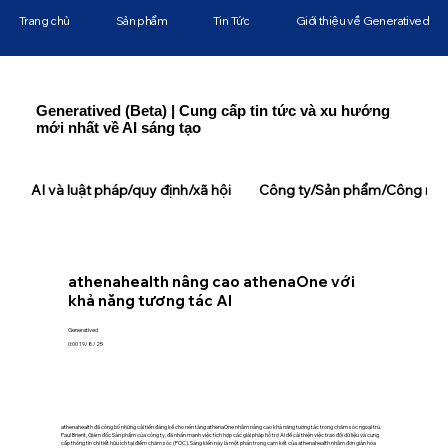
Trang chủ
Sản phẩm
Tin Tức
Giới thiệu về Generatived
Generatived (Beta) | Cung cấp tin tức và xu hướng
mới nhất về AI sáng tạo
AI và luật pháp/quy định/xã hội
Công ty/Sản phẩm/Công ngh
athenahealth nâng cao athenaOne với
khả năng tương tác AI
Generatived
0:00 19/8/25
athenahealth đã công bố những cải tiến đáng kể cho nền tảng athenaOne nhằm nâng cao khả năng tương tác trong chăm sóc ngoại trú.
Paul Brient, Giám đốc Sản phẩm của công ty, đã nhấn mạnh việc tích hợp các giải pháp hỗ trợ AI để cải thiện việc trao đổi dữ liệu và cung
cấp thông tin chi tiết hữu ích tại điểm chăm sóc (POC). Sáng kiến này là một phần trong cam kết của athenahealth nhằm đơn giản hóa