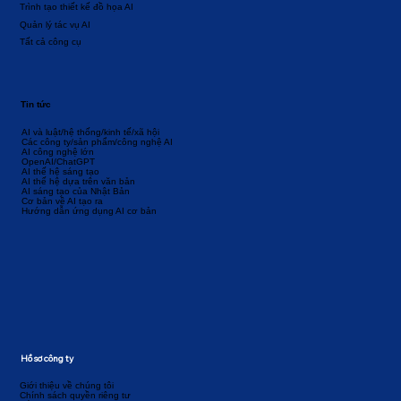
Trình tạo thiết kế đồ họa AI
Quản lý tác vụ AI
Tất cả công cụ
Tin tức
AI và luật/hệ thống/kinh tế/xã hội
Các công ty/sản phẩm/công nghệ AI
AI công nghệ lớn
OpenAI/ChatGPT
AI thế hệ sáng tạo
AI thế hệ dựa trên văn bản
AI sáng tạo của Nhật Bản
Cơ bản về AI tạo ra
Hướng dẫn ứng dụng AI cơ bản
Hồ sơ công ty
Giới thiệu về chúng tôi
Chính sách quyền riêng tư