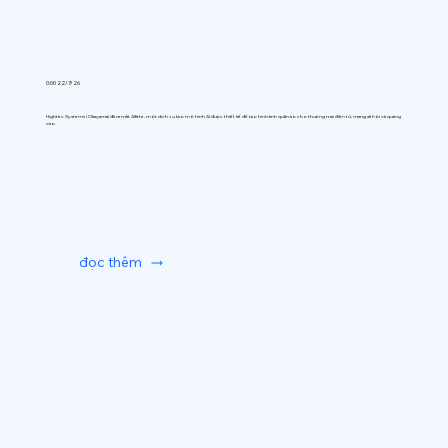
0:00 22/7/26
Hightec Systems (Okayama) đã ra mắt AIfitte, một dịch vụ tạo mô hình AI được thiết kế để tạo hình ảnh quần áo cho thương mại điện tử, mạng xã hội và quảng
cáo.
đọc thêm