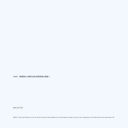
AIUEO、教職員向け無料生成AI実践研修を開催へ
0:00 22/7/26
AIUEO (Tokyo) sẽ đồng tổ chức các buổi hội thảo miễn phí dành cho cán bộ giáo dục tập trung vào việc ứng dụng trí tuệ nhân tạo tạo sinh (generative AI)