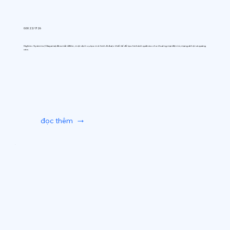
0:00 22/7/26
Hightec Systems (Okayama) đã ra mắt AIfitte, một dịch vụ tạo mô hình AI được thiết kế để tạo hình ảnh quần áo cho thương mại điện tử, mạng xã hội và quảng
cáo.
đọc thêm