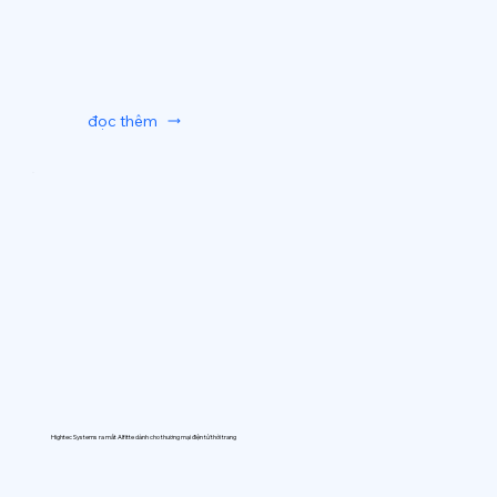
đọc thêm
Hightec Systems ra mắt AIfitte dành cho thương mại điện tử thời trang