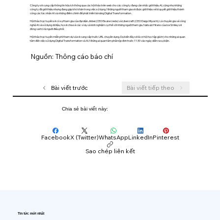
Công ty sẽ cung cấp thông tin hữu ích thông qua các hội thảo trên web cho các công ty đang cân nhắc giới thiệu AI, cũng như những
công ty đã giới thiệu nhưng đang gặp khó khăn trong việc sử dụng. Những người tham gia sẽ được giới thiệu về bí quyết giới thiệu thành
công các tác nhân AI và những điểm chính để phát triển tài năng Digital Transformation .
Hội thảo trực tuyến sẽ có sự tham gia của đại diện Jinbei (CEO Eisuke Ueda) và Libercraft (CEO Daigo Miyoshi). Là chuyên gia về công
nghệ AI và sử dụng dữ liệu, họ sẽ chia sẻ các ví dụ và kinh nghiệm cụ thể với những người tham gia. Natsuki Hirano của Ice Smiley sẽ
đóng vai trò là người điều phối.
Hội thảo trực tuyến miễn phí tham dự và sẽ cung cấp trước URL chuyên dụng. Dự kiến ​​đây sẽ là cơ hội học tập giá trị cho những ai quan
tâm đến việc sử dụng Digital Transformation và AI. Những ai quan tâm phải nộp đơn trước 11:30 vào ngày diễn ra sự kiện.
Nguồn: Thông cáo báo chí
Bài viết trước
Bài viết tiếp theo
Chia sẻ bài viết này:
Facebook
X (Twitter)
WhatsApp
LinkedIn
Pinterest
Sao chép liên kết
Tin tức mới nhất