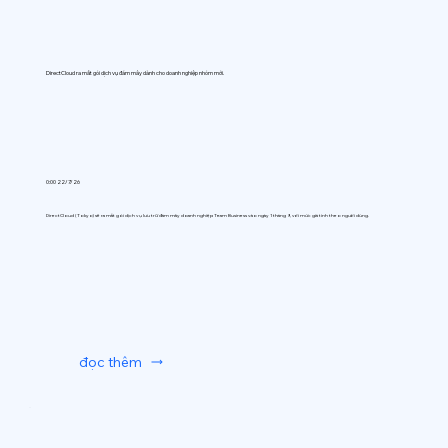
DirectCloud ra mắt gói dịch vụ đám mây dành cho doanh nghiệp nhóm mới.
0:00 22/7/26
DirectCloud (Tokyo) sẽ ra mắt gói dịch vụ lưu trữ đám mây doanh nghiệp Team Business vào ngày 1 tháng 9, với mức giá tính theo người dùng.
đọc thêm