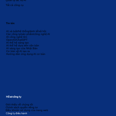
Quản lý tác vụ AI
Tất cả công cụ
Tin tức
AI và luật/hệ thống/kinh tế/xã hội
Các công ty/sản phẩm/công nghệ AI
AI công nghệ lớn
OpenAI/ChatGPT
AI thế hệ sáng tạo
AI thế hệ dựa trên văn bản
AI sáng tạo của Nhật Bản
Cơ bản về AI tạo ra
Hướng dẫn ứng dụng AI cơ bản
Hồ sơ công ty
Giới thiệu về chúng tôi
Chính sách quyền riêng tư
Điều khoản sử dụng của trang web
Công ty điều hành