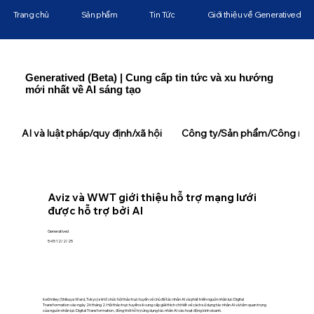
Trang chủ
Sản phẩm
Tin Tức
Giới thiệu về Generatived
Generatived (Beta) | Cung cấp tin tức và xu hướng
mới nhất về AI sáng tạo
AI và luật pháp/quy định/xã hội
Công ty/Sản phẩm/Công ngh
Aviz và WWT giới thiệu hỗ trợ mạng lưới
được hỗ trợ bởi AI
Generatived
5:45 12/2/25
IceSmiley (Shibuya Ward, Tokyo) sẽ tổ chức hội thảo trực tuyến về chủ đề tác nhân AI và phát triển nguồn nhân lực Digital
Transformation vào ngày 26 tháng 2. Hội thảo trực tuyến sẽ cung cấp giải thích chi tiết về cách sử dụng tác nhân AI và tầm quan trọng
của nguồn nhân lực Digital Transformation , đồng thời hỗ trợ ứng dụng tác nhân AI vào hoạt động kinh doanh.