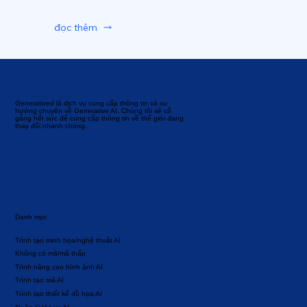
đọc thêm
Generatived là dịch vụ cung cấp thông tin và xu
hướng chuyên về Generative AI. Chúng tôi sẽ cố
gắng hết sức để cung cấp thông tin về thế giới đang
thay đổi nhanh chóng.
Danh mục
Trình tạo minh họa/nghệ thuật AI
Không có mã/mã thấp
Trình nâng cao hình ảnh AI
Trình tạo mã AI
Trình tạo thiết kế đồ họa AI