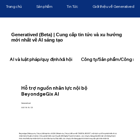
Trang chủ
Sản phẩm
Tin Tức
Giới thiệu về Generatived
Generatived (Beta) | Cung cấp tin tức và xu hướng
mới nhất về AI sáng tạo
AI và luật pháp/quy định/xã hội
Công ty/Sản phẩm/Công ngh
Hỗ trợ nguồn nhân lực nội bộ
BeyondgeGix AI
Generatived
0:00 18/8/25
Beyondge (Shibuya-ku, Tokyo) đã hợp tác với GIX (Minato-ku, Tokyo) để ra mắt "DIGITAL BOOST", một dịch vụ hỗ trợ phát triển AI và
nhân tài kỹ thuật số nội bộ. Với sự phát triển của Chuyển đổi Digital Transformation , các công ty đang phải đối mặt với những thách
thức như thiếu hụt nhân tài AI và cách đào tạo họ. Đặc biệt, các công ty lớn đang gặp khó khăn trong việc giữ chân nhân tài.