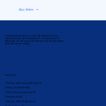
đọc thêm
Generatived là dịch vụ cung cấp thông tin và xu
hướng chuyên về Generative AI. Chúng tôi sẽ cố
gắng hết sức để cung cấp thông tin về thế giới đang
thay đổi nhanh chóng.
Danh mục
Trình tạo minh họa/nghệ thuật AI
Không có mã/mã thấp
Trình nâng cao hình ảnh AI
Trình tạo mã AI
Trình tạo thiết kế đồ họa AI