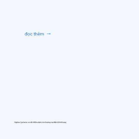
đọc thêm
Hightec Systems ra mắt AIfitte dành cho thương mại điện tử thời trang