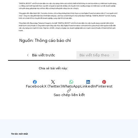
"DIGITAL BOOST" sẽ hỗ trợ toàn diện cho việc xây dựng chính sách nội bộ, thiết kế hệ thống và văn hóa nhân sự, chiến lược tuyển dụng,
v.v. Bằng cách kết hợp kiến thức của GIX về quản lý dựa trên dữ liệu với chuyên môn của Beyondge về chiến lược ra mắt doanh nghiệp
và tuyển dụng, giải pháp này sẽ thúc đẩy sự tăng trưởng bền vững của các công ty.
Tổng giám đốc điều hành GIX, Tomohiro Amino, chỉ ra rằng những thách thức thực sự của Digital Transformation nằm ở "con người và tổ
chức". Ông cho rằng để nhân tài số thể hiện năng lực, văn hóa và hệ thống tổ chức phải được thiết lập. "DIGITAL BOOST" là một chương
trình về cơ bản hỗ trợ chuyển đổi doanh nghiệp, cung cấp hỗ trợ toàn diện.
Tổng Giám đốc Beyondge, Takanori Nogami, cho biết "DIGITAL BOOST" sẽ hỗ trợ toàn diện cho việc tuyển dụng và phát triển nội bộ
nhân tài AI và kỹ thuật số. Ông nhấn mạnh rằng việc thúc đẩy Digital Transformation và thoát khỏi sự phụ thuộc bên ngoài sẽ dẫn đến
việc xây dựng sức mạnh tổ chức. Hợp tác với GIX, công ty sẽ giúp các doanh nghiệp biến sức mạnh của kỹ thuật số thành lợi thế cạnh
tranh.
Nguồn: Thông cáo báo chí
Bài viết trước
Bài viết tiếp theo
Chia sẻ bài viết này:
Facebook
X (Twitter)
WhatsApp
LinkedIn
Pinterest
Sao chép liên kết
Tin tức mới nhất