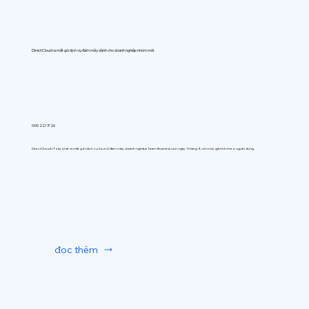
DirectCloud ra mắt gói dịch vụ đám mây dành cho doanh nghiệp nhóm mới.
0:00 22/7/26
DirectCloud (Tokyo) sẽ ra mắt gói dịch vụ lưu trữ đám mây doanh nghiệp Team Business vào ngày 1 tháng 9, với mức giá tính theo người dùng.
đọc thêm