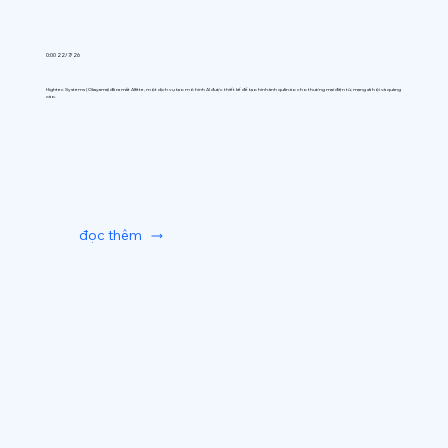
0:00 22/7/26
Hightec Systems (Okayama) đã ra mắt AIfitte, một dịch vụ tạo mô hình AI được thiết kế để tạo hình ảnh quần áo cho thương mại điện tử, mạng xã hội và quảng
cáo.
đọc thêm