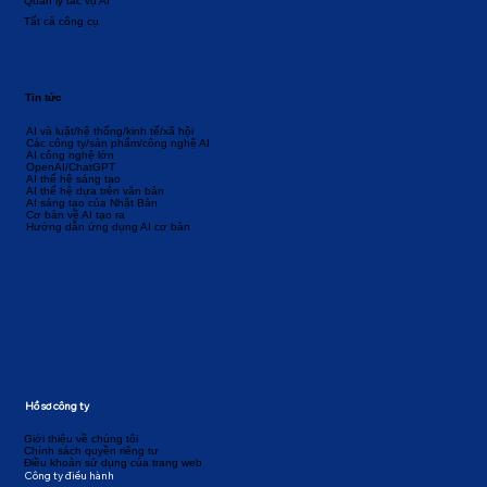
Quản lý tác vụ AI
Tất cả công cụ
Tin tức
AI và luật/hệ thống/kinh tế/xã hội
Các công ty/sản phẩm/công nghệ AI
AI công nghệ lớn
OpenAI/ChatGPT
AI thế hệ sáng tạo
AI thế hệ dựa trên văn bản
AI sáng tạo của Nhật Bản
Cơ bản về AI tạo ra
Hướng dẫn ứng dụng AI cơ bản
Hồ sơ công ty
Giới thiệu về chúng tôi
Chính sách quyền riêng tư
Điều khoản sử dụng của trang web
Công ty điều hành