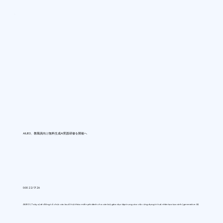
AIUEO、教職員向け無料生成AI実践研修を開催へ
0:00 22/7/26
AIUEO (Tokyo) sẽ đồng tổ chức các buổi hội thảo miễn phí dành cho cán bộ giáo dục tập trung vào việc ứng dụng trí tuệ nhân tạo tạo sinh (generative AI)