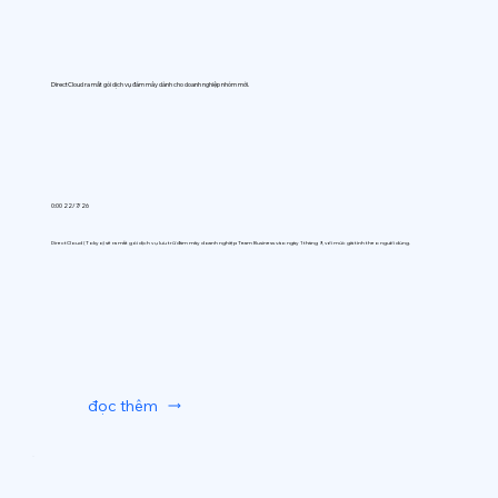
DirectCloud ra mắt gói dịch vụ đám mây dành cho doanh nghiệp nhóm mới.
0:00 22/7/26
DirectCloud (Tokyo) sẽ ra mắt gói dịch vụ lưu trữ đám mây doanh nghiệp Team Business vào ngày 1 tháng 9, với mức giá tính theo người dùng.
đọc thêm