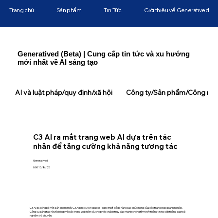
Trang chủ
Sản phẩm
Tin Tức
Giới thiệu về Generatived
Generatived (Beta) | Cung cấp tin tức và xu hướng
mới nhất về AI sáng tạo
AI và luật pháp/quy định/xã hội
Công ty/Sản phẩm/Công ngh
C3 AI ra mắt trang web AI dựa trên tác
nhân để tăng cường khả năng tương tác
Generatived
0:00 15/8/25
C3 AI đã công bố một sản phẩm mới, C3 Agentic AI Websites, được thiết kế để nâng cao chức năng của các trang web doanh nghiệp.
Công cụ sáng tạo này tích hợp với các trang web hiện có, cho phép khách truy cập nhanh chóng tìm thấy thông tin họ cần thông qua trải
nghiệm trò chuyện.