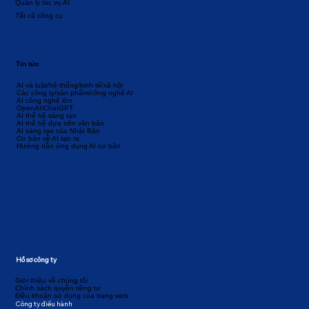
Quản lý tác vụ AI
Tất cả công cụ
Tin tức
AI và luật/hệ thống/kinh tế/xã hội
Các công ty/sản phẩm/công nghệ AI
AI công nghệ lớn
OpenAI/ChatGPT
AI thế hệ sáng tạo
AI thế hệ dựa trên văn bản
AI sáng tạo của Nhật Bản
Cơ bản về AI tạo ra
Hướng dẫn ứng dụng AI cơ bản
Hồ sơ công ty
Giới thiệu về chúng tôi
Chính sách quyền riêng tư
Điều khoản sử dụng của trang web
Công ty điều hành