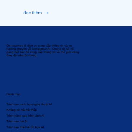
đọc thêm
Generatived là dịch vụ cung cấp thông tin và xu
hướng chuyên về Generative AI. Chúng tôi sẽ cố
gắng hết sức để cung cấp thông tin về thế giới đang
thay đổi nhanh chóng.
Danh mục
Trình tạo minh họa/nghệ thuật AI
Không có mã/mã thấp
Trình nâng cao hình ảnh AI
Trình tạo mã AI
Trình tạo thiết kế đồ họa AI