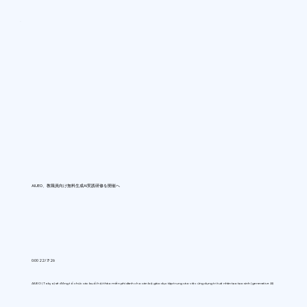
AIUEO、教職員向け無料生成AI実践研修を開催へ
0:00 22/7/26
AIUEO (Tokyo) sẽ đồng tổ chức các buổi hội thảo miễn phí dành cho cán bộ giáo dục tập trung vào việc ứng dụng trí tuệ nhân tạo tạo sinh (generative AI)