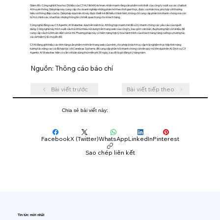
Giám đốc Công nghệ Khoa học Dữ liệu của C3 AI, Nikhil Krishnan, nhấn mạnh rằng sản phẩm mới nhất của công ty vượt xa các chatbot
AI truyền thống. Giải pháp này cung cấp cho doanh nghiệp những phản hồi theo thời gian thực, được cá nhân hóa, phù hợp với thương
hiệu và thông điệp của họ. Giải pháp dựa trên AI này được thiết kế để hiểu rõ tình hình, không chỉ cung cấp phản hồi nhanh chóng mà còn
hỗ trợ chính xác, khai thác những thông tin chi tiết quan trọng cho khách hàng.
Công nghệ đằng sau C3 Agentic AI Websites dựa trên kiến trúc AI tổng hợp mạnh mẽ để xử lý nhanh chóng các yêu cầu của người
dùng. Công nghệ này trích xuất câu trả lời từ nhiều nội dung trên trang web của công ty, bao gồm văn bản, đa phương tiện và tài liệu, để
cung cấp câu trả lời toàn diện và tức thì. Phương pháp này có tiềm năng hợp lý hóa hành trình của khách hàng, tăng cường sự tương tác
và cải thiện tỷ lệ chuyển đổi.
C3 AI đang giới thiệu các tính năng sản phẩm mới trên trang web của mình, cho phép khách truy cập trải nghiệm trực tiếp tính năng
tương tác nâng cao và đã hợp tác với Cerebras Systems để cung cấp phản hồi nhanh chóng và trên quy mô lớn dựa trên AI. Dịch vụ C3
Agentic AI Websites hiện có sẵn với bản dùng thử miễn phí 30 ngày, sau đó là gói đăng ký hàng năm.
Nguồn: Thông cáo báo chí
Bài viết trước
Bài viết tiếp theo
Chia sẻ bài viết này:
Facebook
X (Twitter)
WhatsApp
LinkedIn
Pinterest
Sao chép liên kết
Tin tức mới nhất