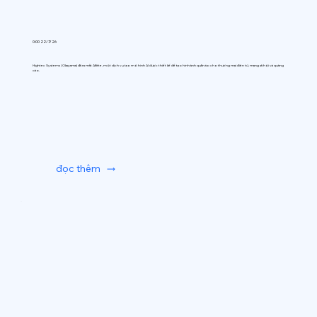
0:00 22/7/26
Hightec Systems (Okayama) đã ra mắt AIfitte, một dịch vụ tạo mô hình AI được thiết kế để tạo hình ảnh quần áo cho thương mại điện tử, mạng xã hội và quảng
cáo.
đọc thêm