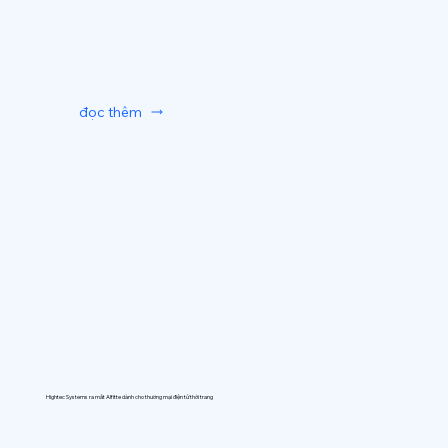
đọc thêm
Hightec Systems ra mắt AIfitte dành cho thương mại điện tử thời trang