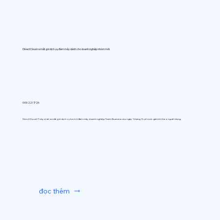
DirectCloud ra mắt gói dịch vụ đám mây dành cho doanh nghiệp nhóm mới.
0:00 22/7/26
DirectCloud (Tokyo) sẽ ra mắt gói dịch vụ lưu trữ đám mây doanh nghiệp Team Business vào ngày 1 tháng 9, với mức giá tính theo người dùng.
đọc thêm