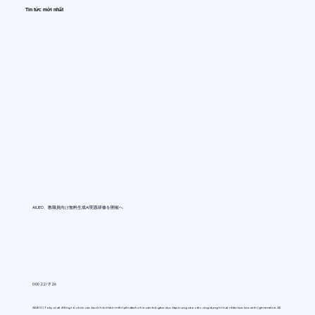
Tin tức mới nhất
AIUEO、教職員向け無料生成AI実践研修を開催へ
0:00 22/7/26
AIUEO (Tokyo) sẽ đồng tổ chức các buổi hội thảo miễn phí dành cho cán bộ giáo dục tập trung vào việc ứng dụng trí tuệ nhân tạo tạo sinh (generative AI)