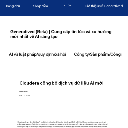
Trang chủ
Sản phẩm
Tin Tức
Giới thiệu về Generatived
Generatived (Beta) | Cung cấp tin tức và xu hướng
mới nhất về AI sáng tạo
AI và luật pháp/quy định/xã hội
Công ty/Sản phẩm/Công ngh
Cloudera công bố dịch vụ dữ liệu AI mới
Generatived
0:00 12/8/25
Cloudera, công ty duy nhất đưa AI vào bất kỳ môi trường dữ liệu nào, vừa công bố Dịch vụ Dữ liệu Cloudera mới, cho phép các công ty
triển khai AI riêng tư nội bộ và truy cập các tính năng AI tạo ra được tăng tốc bằng GPU một cách an toàn sau tường lửa. Với khuôn khổ
quản trị tích hợp và khả năng di động lai, các công ty có thể xây dựng và mở rộng quy mô đám mây dữ liệu độc lập trong trung tâm dữ