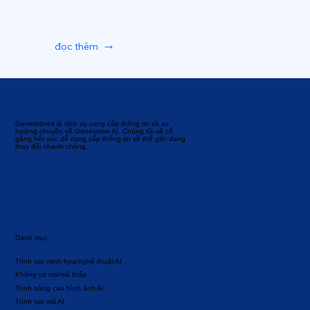
đọc thêm
Generatived là dịch vụ cung cấp thông tin và xu
hướng chuyên về Generative AI. Chúng tôi sẽ cố
gắng hết sức để cung cấp thông tin về thế giới đang
thay đổi nhanh chóng.
Danh mục
Trình tạo minh họa/nghệ thuật AI
Không có mã/mã thấp
Trình nâng cao hình ảnh AI
Trình tạo mã AI