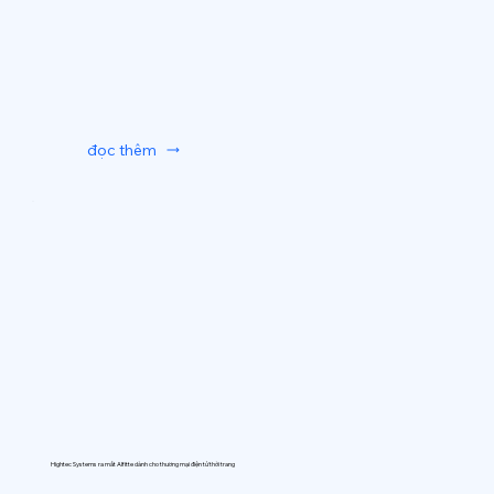
đọc thêm
Hightec Systems ra mắt AIfitte dành cho thương mại điện tử thời trang