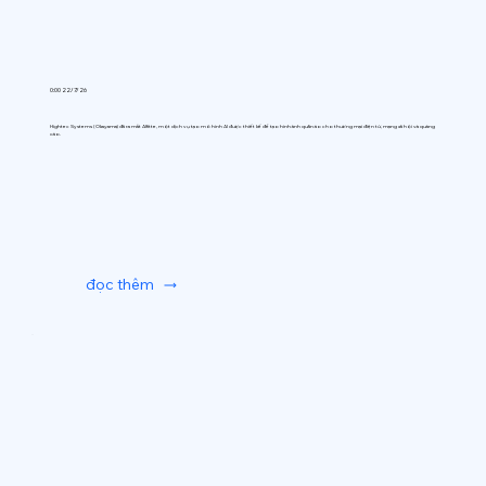
0:00 22/7/26
Hightec Systems (Okayama) đã ra mắt AIfitte, một dịch vụ tạo mô hình AI được thiết kế để tạo hình ảnh quần áo cho thương mại điện tử, mạng xã hội và quảng
cáo.
đọc thêm