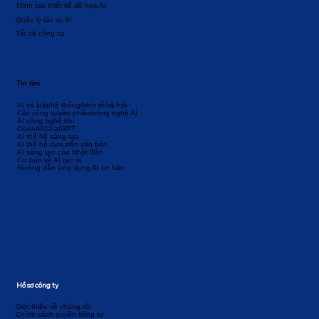
Trình tạo thiết kế đồ họa AI
Quản lý tác vụ AI
Tất cả công cụ
Tin tức
AI và luật/hệ thống/kinh tế/xã hội
Các công ty/sản phẩm/công nghệ AI
AI công nghệ lớn
OpenAI/ChatGPT
AI thế hệ sáng tạo
AI thế hệ dựa trên văn bản
AI sáng tạo của Nhật Bản
Cơ bản về AI tạo ra
Hướng dẫn ứng dụng AI cơ bản
Hồ sơ công ty
Giới thiệu về chúng tôi
Chính sách quyền riêng tư