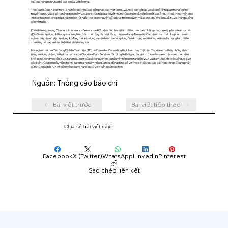
liệu của riêng mình, loại bỏ các lo ngại về bảo mật.
Theo dữ liệu của Accenture , 77% tổ chức thiếu các biện pháp bảo mật dữ liệu và AI cơ bản để bảo vệ các mô hình quan trọng, đường
truyền dữ liệu và cơ sở hạ tầng đám mây. Cloudera trực tiếp giải quyết những rủi ro lớn nhất về bảo mật và sở hữu trí tuệ trong triển khai
AI doanh nghiệp, cho phép khách hàng rút ngắn thời gian chuyển đổi từ phát triển nguyên mẫu sang chu kỳ sản xuất từ vài tháng xuống
còn vài tuần.
Phiên bản này mang Cloudera AI Inference Service và AI Studios đến trung tâm dữ liệu của bạn. Những công cụ này phá vỡ rào cản lớn
đối với việc áp dụng AI trong doanh nghiệp, vốn trước đây chỉ hoạt động trên nền tảng đám mây. Các phiên bản mới cho phép doanh
nghiệp đẩy nhanh việc áp dụng AI, đồng thời xây dựng và vận hành các ứng dụng GenAI trong môi trường an toàn tại trung tâm dữ liệu
của riêng họ, bảo vệ tài sản trí tuệ khỏi tường lửa.
Một nghiên cứu về Tác động Kinh tế Toàn diện (TEI) do Forrester Consulting thực hiện thay mặt cho Cloudera cho thấy những khách
hàng sử dụng dịch vụ triển khai nội bộ của Cloudera Data Services đã rút ngắn thời gian đạt giá trị (time-to-value) cho việc triển khai
khối lượng công việc lên 80%, tăng hiệu suất của các chuyên gia dữ liệu và nhóm nền tảng lên 20% và giảm tổng chi phí xuống 35% với
các kiến trúc đám mây hiện đại. Họ cũng trải nghiệm hiệu quả hoạt động đáng kể, với một số tổ chức báo cáo mức tăng sử dụng phần
cứng từ 30% đến 70% và giảm yêu cầu về năng lực từ 25% đến 50% hoặc hơn.
Nguồn: Thông cáo báo chí
Bài viết trước
Bài viết tiếp theo
Chia sẻ bài viết này:
Facebook
X (Twitter)
WhatsApp
LinkedIn
Pinterest
Sao chép liên kết