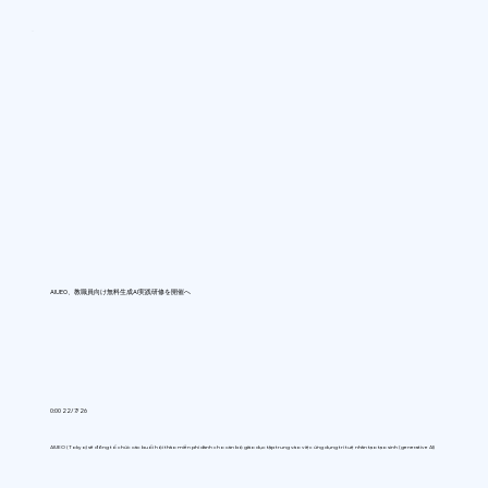
AIUEO、教職員向け無料生成AI実践研修を開催へ
0:00 22/7/26
AIUEO (Tokyo) sẽ đồng tổ chức các buổi hội thảo miễn phí dành cho cán bộ giáo dục tập trung vào việc ứng dụng trí tuệ nhân tạo tạo sinh (generative AI)