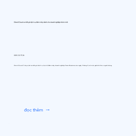
DirectCloud ra mắt gói dịch vụ đám mây dành cho doanh nghiệp nhóm mới.
0:00 22/7/26
DirectCloud (Tokyo) sẽ ra mắt gói dịch vụ lưu trữ đám mây doanh nghiệp Team Business vào ngày 1 tháng 9, với mức giá tính theo người dùng.
đọc thêm