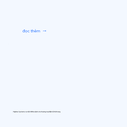
đọc thêm
Hightec Systems ra mắt AIfitte dành cho thương mại điện tử thời trang