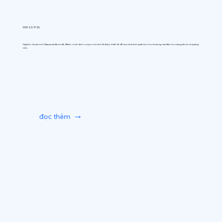
0:00 22/7/26
Hightec Systems (Okayama) đã ra mắt AIfitte, một dịch vụ tạo mô hình AI được thiết kế để tạo hình ảnh quần áo cho thương mại điện tử, mạng xã hội và quảng
cáo.
đọc thêm