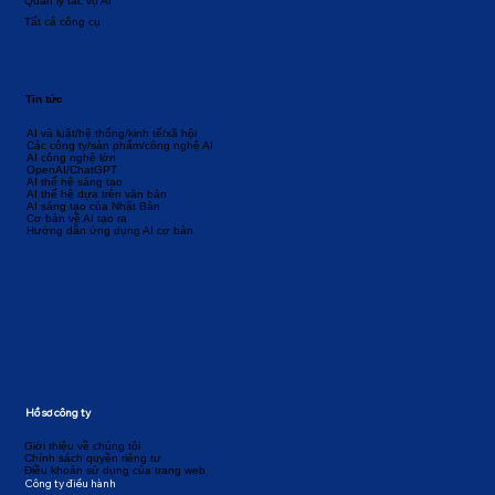
Quản lý tác vụ AI
Tất cả công cụ
Tin tức
AI và luật/hệ thống/kinh tế/xã hội
Các công ty/sản phẩm/công nghệ AI
AI công nghệ lớn
OpenAI/ChatGPT
AI thế hệ sáng tạo
AI thế hệ dựa trên văn bản
AI sáng tạo của Nhật Bản
Cơ bản về AI tạo ra
Hướng dẫn ứng dụng AI cơ bản
Hồ sơ công ty
Giới thiệu về chúng tôi
Chính sách quyền riêng tư
Điều khoản sử dụng của trang web
Công ty điều hành