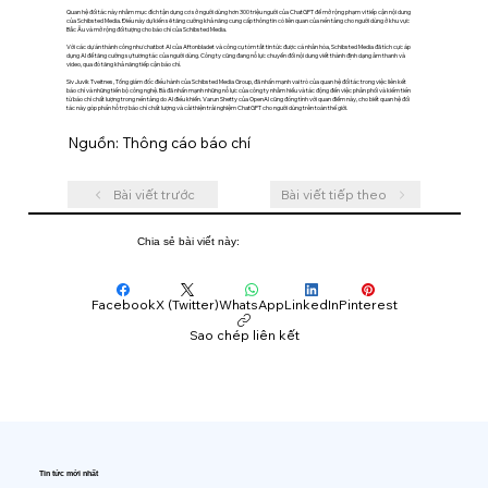
Quan hệ đối tác này nhằm mục đích tận dụng cơ sở người dùng hơn 300 triệu người của ChatGPT để mở rộng phạm vi tiếp cận nội dung
của Schibsted Media. Điều này dự kiến sẽ tăng cường khả năng cung cấp thông tin có liên quan của nền tảng cho người dùng ở khu vực
Bắc Âu và mở rộng đối tượng cho báo chí của Schibsted Media.
Với các dự án thành công như chatbot AI của Aftonbladet và công cụ tóm tắt tin tức được cá nhân hóa, Schibsted Media đã tích cực áp
dụng AI để tăng cường sự tương tác của người dùng. Công ty cũng đang nỗ lực chuyển đổi nội dung viết thành định dạng âm thanh và
video, qua đó tăng khả năng tiếp cận báo chí.
Siv Juvik Tveitnes, Tổng giám đốc điều hành của Schibsted Media Group, đã nhấn mạnh vai trò của quan hệ đối tác trong việc liên kết
báo chí và những tiến bộ công nghệ. Bà đã nhấn mạnh những nỗ lực của công ty nhằm hiểu và tác động đến việc phân phối và kiếm tiền
từ báo chí chất lượng trong nền tảng do AI điều khiển. Varun Shetty của OpenAI cũng đồng tình với quan điểm này, cho biết quan hệ đối
tác này góp phần hỗ trợ báo chí chất lượng và cải thiện trải nghiệm ChatGPT cho người dùng trên toàn thế giới.
Nguồn: Thông cáo báo chí
Bài viết trước
Bài viết tiếp theo
Chia sẻ bài viết này:
Facebook
X (Twitter)
WhatsApp
LinkedIn
Pinterest
Sao chép liên kết
Tin tức mới nhất