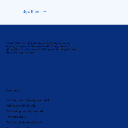
đọc thêm
Generatived là dịch vụ cung cấp thông tin và xu
hướng chuyên về Generative AI. Chúng tôi sẽ cố
gắng hết sức để cung cấp thông tin về thế giới đang
thay đổi nhanh chóng.
Danh mục
Trình tạo minh họa/nghệ thuật AI
Không có mã/mã thấp
Trình nâng cao hình ảnh AI
Trình tạo mã AI
Trình tạo thiết kế đồ họa AI