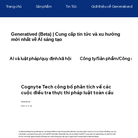
Trang chủ
Sản phẩm
Tin Tức
Giới thiệu về Generatived
Generatived (Beta) | Cung cấp tin tức và xu hướng
mới nhất về AI sáng tạo
AI và luật pháp/quy định/xã hội
Công ty/Sản phẩm/Công ngh
Cognyte Tech công bố phân tích về các
cuộc điều tra thực thi pháp luật toàn cầu
Generatived
5:45 12/2/25
Schibsted Media Group đã hợp tác với OpenAI để tích hợp nội dung đã xuất bản của mình, được chọn lọc từ các tờ báo nổi tiếng, vào các
sản phẩm của OpenAI, bao gồm cả ChatGPT phổ biến. Sáng kiến này sẽ cho phép ChatGPT cung cấp cho người dùng các bản tóm tắt
tin tức mới nhất, giúp thông tin dễ dàng xác minh thông qua việc ghi rõ nguồn gốc thương hiệu Schibsted Media.