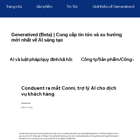
Trang chủ
Sản phẩm
Tin Tức
Giới thiệu về Generatived
Generatived (Beta) | Cung cấp tin tức và xu hướng
mới nhất về AI sáng tạo
AI và luật pháp/quy định/xã hội
Công ty/Sản phẩm/Công ngh
Conduent ra mắt Conni, trợ lý AI cho dịch
vụ khách hàng
Generatived
5:45 12/2/25
Evolani (Yokohama) sẽ tổ chức hội thảo trực tuyến về các xu hướng mới nhất trong công nghệ Generative AI . Hội thảo sẽ được tổ chức
qua Zoom từ 2:00 chiều ngày 25 tháng 2 trong 30 phút, tập trung vào cách sử dụng Generative AI trong kinh doanh. Người tham gia sẽ
tìm hiểu về các xu hướng AI, các công cụ thực tế và các nghiên cứu điển hình.