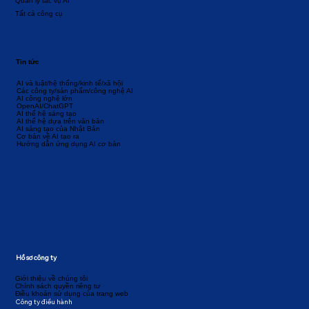
Quản lý tác vụ AI
Tất cả công cụ
Tin tức
AI và luật/hệ thống/kinh tế/xã hội
Các công ty/sản phẩm/công nghệ AI
AI công nghệ lớn
OpenAI/ChatGPT
AI thế hệ sáng tạo
AI thế hệ dựa trên văn bản
AI sáng tạo của Nhật Bản
Cơ bản về AI tạo ra
Hướng dẫn ứng dụng AI cơ bản
Hồ sơ công ty
Giới thiệu về chúng tôi
Chính sách quyền riêng tư
Điều khoản sử dụng của trang web
Công ty điều hành