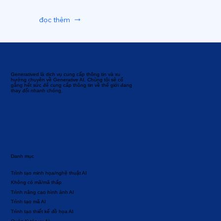
đọc thêm
Generatived là dịch vụ cung cấp thông tin và xu
hướng chuyên về Generative AI. Chúng tôi sẽ cố
gắng hết sức để cung cấp thông tin về thế giới đang
thay đổi nhanh chóng.
Danh mục
Trình tạo minh họa/nghệ thuật AI
Không có mã/mã thấp
Trình nâng cao hình ảnh AI
Trình tạo mã AI
Trình tạo thiết kế đồ họa AI