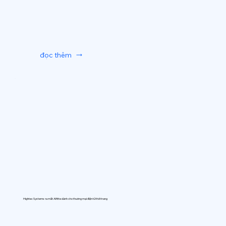
đọc thêm
Hightec Systems ra mắt AIfitte dành cho thương mại điện tử thời trang