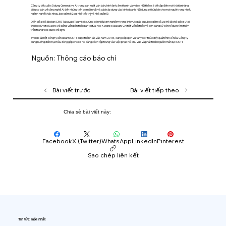
Công ty đề xuất sử dụng Generative AI trong sản xuất văn bản, hình ảnh, âm thanh và video. Hội thảo sẽ đề cập đến mọi thứ từ những
điều cơ bản về công nghệ AI đến những tiến bộ mới nhất và cách áp dụng vào kinh doanh. Nội dung sẽ hữu ích cho mọi người trong nhiều
ngành nghề khác nhau, bao gồm kỹ sư, nhà tiếp thị và nhà quản lý.
Diễn giả sẽ là Ebolani CMO Takayuki Tsumitaka. Ông có nhiều kinh nghiệm trong lĩnh vực giáo dục, bao gồm cả vai trò là phó giáo sư tại
Đại học Kyoto Kacho và giảng viên bán thời gian tại Đại học Kwansei Gakuin. Chi tiết về hội thảo và đơn đăng ký có thể được tìm thấy
trên trang web được chỉ định.
Evolani là một công ty liên doanh CNTT được thành lập vào năm 2018, cung cấp dịch vụ "anybot" thúc đẩy quá trình số hóa. Công ty
cũng hướng đến mục tiêu đóng góp cho xã hội bằng cách tập trung vào việc phục hồi khu vực và phát triển nguồn nhân lực CNTT.
Nguồn: Thông cáo báo chí
Bài viết trước
Bài viết tiếp theo
Chia sẻ bài viết này:
Facebook
X (Twitter)
WhatsApp
LinkedIn
Pinterest
Sao chép liên kết
Tin tức mới nhất