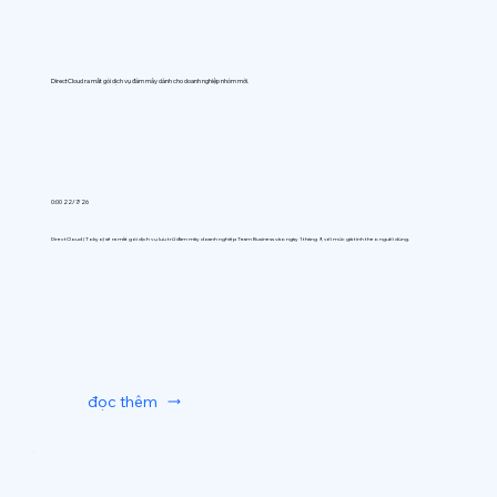
DirectCloud ra mắt gói dịch vụ đám mây dành cho doanh nghiệp nhóm mới.
0:00 22/7/26
DirectCloud (Tokyo) sẽ ra mắt gói dịch vụ lưu trữ đám mây doanh nghiệp Team Business vào ngày 1 tháng 9, với mức giá tính theo người dùng.
đọc thêm