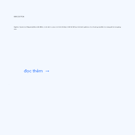
0:00 22/7/26
Hightec Systems (Okayama) đã ra mắt AIfitte, một dịch vụ tạo mô hình AI được thiết kế để tạo hình ảnh quần áo cho thương mại điện tử, mạng xã hội và quảng
cáo.
đọc thêm