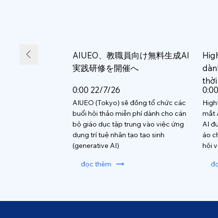
AIUEO、教職員向け無料生成AI
Hig
実践研修を開催へ
dàn
thời
0:00 22/7/26
0:0
AIUEO (Tokyo) sẽ đồng tổ chức các
High
buổi hội thảo miễn phí dành cho cán
mắt 
bộ giáo dục tập trung vào việc ứng
AI đ
dụng trí tuệ nhân tạo tạo sinh
áo c
(generative AI)
hội 
đọc thêm
đ