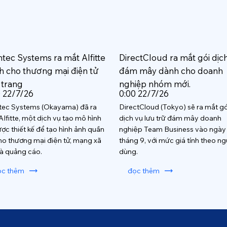
htec Systems ra mắt AIfitte
DirectCloud ra mắt gói dịc
h cho thương mại điện tử
đám mây dành cho doanh
 trang
nghiệp nhóm mới.
0 22/7/26
0:00 22/7/26
tec Systems (Okayama) đã ra
DirectCloud (Tokyo) sẽ ra mắt gó
AIfitte, một dịch vụ tạo mô hình
dịch vụ lưu trữ đám mây doanh
ược thiết kế để tạo hình ảnh quần
nghiệp Team Business vào ngày
ho thương mại điện tử, mạng xã
tháng 9, với mức giá tính theo ng
và quảng cáo.
dùng.
ọc thêm
đọc thêm