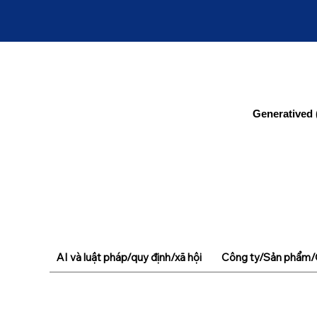
Generatived 
AI và luật pháp/quy định/xã hội
Công ty/Sản phẩm/