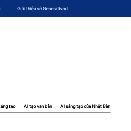
c
Giới thiệu về Generatived
sáng tạo
AI tạo văn bản
AI sáng tạo của Nhật Bản
Khái n