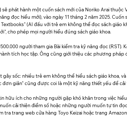
o) sẽ phát hành một cuốn sách mới của Noriko Arai thuộc 
ng đọc hiểu mới), vào ngày 11 tháng 2 năm 2025. Cuốn s
 Textbooks" (AI đấu với trẻ em không thể đọc sách giáo kh
ới", cho phép mọi người hiểu đúng sách giáo khoa.
n 500.000 người tham gia Bài kiểm tra kỹ năng đọc (RST). 
thành tích học tập. Ông cũng giới thiệu các phương pháp 
t gây sốc: nhiều trẻ em không thể hiểu sách giáo khoa, và
 đơn giản" cũng được coi là một kỹ năng thiết yếu để cải 
in hữu ích cho những người gặp khó khăn trong việc hiểu
muốn cải thiện điểm số hoặc những người muốn tự tin đọc 
iểm tra trang web cửa hàng Toyo Keizai hoặc trang Amazon 