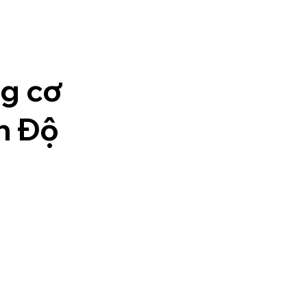
ng cơ
Ấn Độ