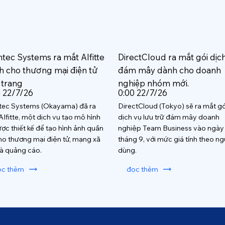
htec Systems ra mắt AIfitte
DirectCloud ra mắt gói dịc
h cho thương mại điện tử
đám mây dành cho doanh
 trang
nghiệp nhóm mới.
0 22/7/26
0:00 22/7/26
tec Systems (Okayama) đã ra
DirectCloud (Tokyo) sẽ ra mắt gó
AIfitte, một dịch vụ tạo mô hình
dịch vụ lưu trữ đám mây doanh
ược thiết kế để tạo hình ảnh quần
nghiệp Team Business vào ngày
ho thương mại điện tử, mạng xã
tháng 9, với mức giá tính theo ng
và quảng cáo.
dùng.
ọc thêm
đọc thêm