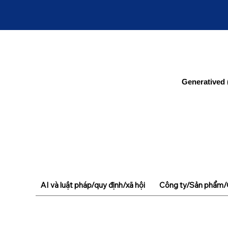
Generatived 
AI và luật pháp/quy định/xã hội
Công ty/Sản phẩm/