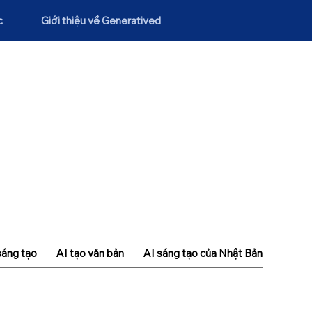
c
Giới thiệu về Generatived
sáng tạo
AI tạo văn bản
AI sáng tạo của Nhật Bản
Khái n