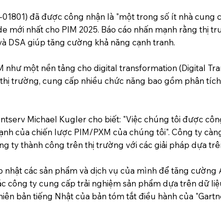
0-01801) đã được công nhận là "một trong số ít nhà cung
e mới nhất cho PIM 2025. Báo cáo nhấn mạnh rằng thị trư
và DSA giúp tăng cường khả năng cạnh tranh.
IM như một nền tảng cho digital transformation (Digital Tr
thị trường, cung cấp nhiều chức năng bao gồm phân tích 
tserv Michael Kugler cho biết: "Việc chúng tôi được côn
nh của chiến lược PIM/PXM của chúng tôi". Công ty càn
g ty thành công trên thị trường với các giải pháp dựa trê
ập nhật các sản phẩm và dịch vụ của mình để tăng cường 
c công ty cung cấp trải nghiệm sản phẩm dựa trên dữ liệu.
iên bản tiếng Nhật của bản tóm tắt điều hành của "Gartn