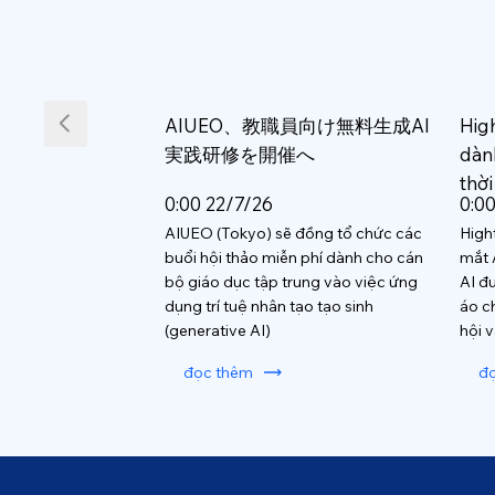
AIUEO、教職員向け無料生成AI
Hig
実践研修を開催へ
dàn
thời
0:00 22/7/26
0:0
AIUEO (Tokyo) sẽ đồng tổ chức các
High
buổi hội thảo miễn phí dành cho cán
mắt 
bộ giáo dục tập trung vào việc ứng
AI đ
dụng trí tuệ nhân tạo tạo sinh
áo c
(generative AI)
hội 
đọc thêm
đ