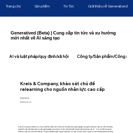
Trang chủ
Sản phẩm
Tin Tức
Giới thiệu về Generatived
Generatived (Beta) | Cung cấp tin tức và xu hướng
mới nhất về AI sáng tạo
AI và luật pháp/quy định/xã hội
Công ty/Sản phẩm/Công ngh
Kreis & Company, khảo sát chủ đề
relearning cho nguồn nhân lực cao cấp
Generatived
8:55 31/8/23
Kreis & Company (Minato-ku, Tokyo) đã thực hiện một "Khảo sát về nhận thức nghề nghiệp của nguồn nhân lực cấp cao" đối với những
người tìm việc đã nhận được tư vấn nghề nghiệp của công ty. Do đó, chúng tôi đã công bố kết quả khảo sát về ``Các chủ đề mà nguồn
nhân lực cấp cao muốn tìm hiểu lại.'' Công ty đã định nghĩa “nguồn nhân lực cao cấp có tham vọng” và làm rõ cách những người này đóng