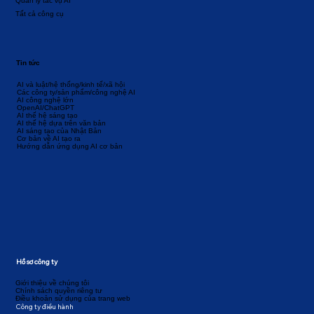
Quản lý tác vụ AI
Tất cả công cụ
Tin tức
AI và luật/hệ thống/kinh tế/xã hội
Các công ty/sản phẩm/công nghệ AI
AI công nghệ lớn
OpenAI/ChatGPT
AI thế hệ sáng tạo
AI thế hệ dựa trên văn bản
AI sáng tạo của Nhật Bản
Cơ bản về AI tạo ra
Hướng dẫn ứng dụng AI cơ bản
Hồ sơ công ty
Giới thiệu về chúng tôi
Chính sách quyền riêng tư
Điều khoản sử dụng của trang web
Công ty điều hành