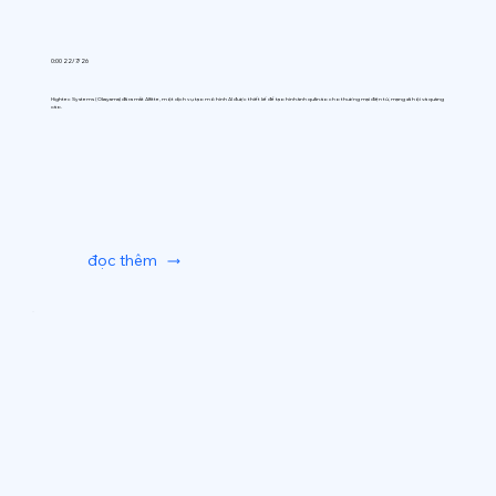
0:00 22/7/26
Hightec Systems (Okayama) đã ra mắt AIfitte, một dịch vụ tạo mô hình AI được thiết kế để tạo hình ảnh quần áo cho thương mại điện tử, mạng xã hội và quảng
cáo.
đọc thêm