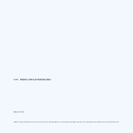
AIUEO、教職員向け無料生成AI実践研修を開催へ
0:00 22/7/26
AIUEO (Tokyo) sẽ đồng tổ chức các buổi hội thảo miễn phí dành cho cán bộ giáo dục tập trung vào việc ứng dụng trí tuệ nhân tạo tạo sinh (generative AI)