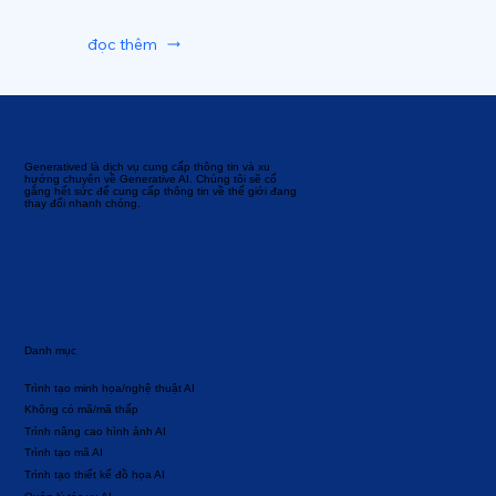
đọc thêm
Generatived là dịch vụ cung cấp thông tin và xu
hướng chuyên về Generative AI. Chúng tôi sẽ cố
gắng hết sức để cung cấp thông tin về thế giới đang
thay đổi nhanh chóng.
Danh mục
Trình tạo minh họa/nghệ thuật AI
Không có mã/mã thấp
Trình nâng cao hình ảnh AI
Trình tạo mã AI
Trình tạo thiết kế đồ họa AI