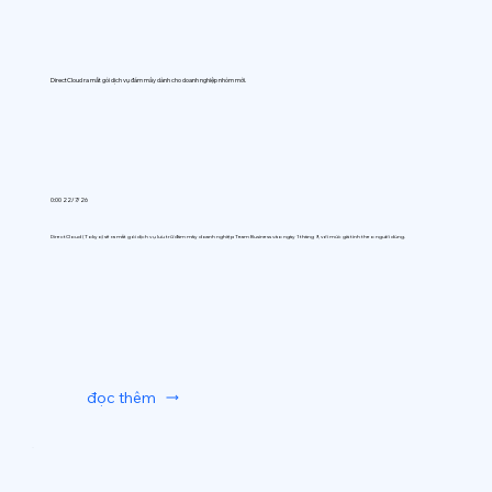
DirectCloud ra mắt gói dịch vụ đám mây dành cho doanh nghiệp nhóm mới.
0:00 22/7/26
DirectCloud (Tokyo) sẽ ra mắt gói dịch vụ lưu trữ đám mây doanh nghiệp Team Business vào ngày 1 tháng 9, với mức giá tính theo người dùng.
đọc thêm