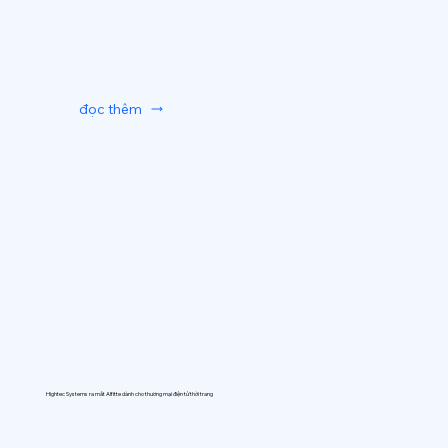
đọc thêm
Hightec Systems ra mắt AIfitte dành cho thương mại điện tử thời trang