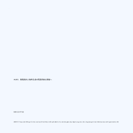
AIUEO、教職員向け無料生成AI実践研修を開催へ
0:00 22/7/26
AIUEO (Tokyo) sẽ đồng tổ chức các buổi hội thảo miễn phí dành cho cán bộ giáo dục tập trung vào việc ứng dụng trí tuệ nhân tạo tạo sinh (generative AI)