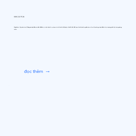
0:00 22/7/26
Hightec Systems (Okayama) đã ra mắt AIfitte, một dịch vụ tạo mô hình AI được thiết kế để tạo hình ảnh quần áo cho thương mại điện tử, mạng xã hội và quảng
cáo.
đọc thêm