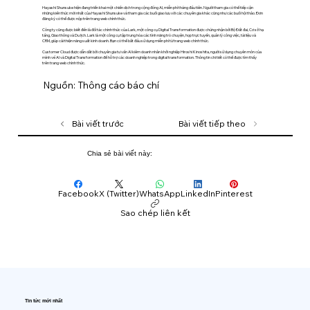
Hayashi Shunsuke hiện đang triển khai một chiến dịch trong cộng đồng AI, miễn phí tháng đầu tiên. Người tham gia có thể tiếp cận
những kiến thức mới nhất của Hayashi Shunsuke và tham gia các buổi giao lưu với các chuyên gia khác cũng như các buổi hội thảo. Đơn
đăng ký có thể được nộp trên trang web chính thức.
Công ty cũng được biết đến là đối tác chính thức của Lark, một công cụ Digital Transformation được chứng nhận bởi Bộ Đất đai, Cơ sở hạ
tầng, Giao thông và Du lịch. Lark là một công cụ tập trung hóa các tính năng trò chuyện, họp trực tuyến, quản lý công việc, tài liệu và
CRM, giúp cải thiện năng suất kinh doanh. Bạn có thể bắt đầu sử dụng miễn phí từ trang web chính thức.
Customer Cloud được dẫn dắt bởi chuyên gia tư vấn AI kiêm doanh nhân khởi nghiệp Hiroshi Kinoshita, người sử dụng chuyên môn của
mình về AI và Digital Transformation để hỗ trợ các doanh nghiệp trong digital transformation. Thông tin chi tiết có thể được tìm thấy
trên trang web chính thức.
Nguồn: Thông cáo báo chí
Bài viết trước
Bài viết tiếp theo
Chia sẻ bài viết này:
Facebook
X (Twitter)
WhatsApp
LinkedIn
Pinterest
Sao chép liên kết
Tin tức mới nhất