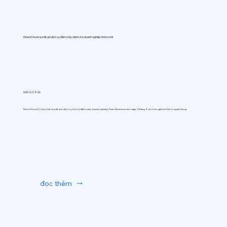
DirectCloud ra mắt gói dịch vụ đám mây dành cho doanh nghiệp nhóm mới.
0:00 22/7/26
DirectCloud (Tokyo) sẽ ra mắt gói dịch vụ lưu trữ đám mây doanh nghiệp Team Business vào ngày 1 tháng 9, với mức giá tính theo người dùng.
đọc thêm