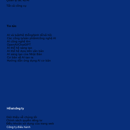
Quản lý tác vụ AI
Tất cả công cụ
Tin tức
AI và luật/hệ thống/kinh tế/xã hội
Các công ty/sản phẩm/công nghệ AI
AI công nghệ lớn
OpenAI/ChatGPT
AI thế hệ sáng tạo
AI thế hệ dựa trên văn bản
AI sáng tạo của Nhật Bản
Cơ bản về AI tạo ra
Hướng dẫn ứng dụng AI cơ bản
Hồ sơ công ty
Giới thiệu về chúng tôi
Chính sách quyền riêng tư
Điều khoản sử dụng của trang web
Công ty điều hành