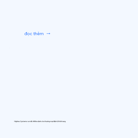
đọc thêm
Hightec Systems ra mắt AIfitte dành cho thương mại điện tử thời trang