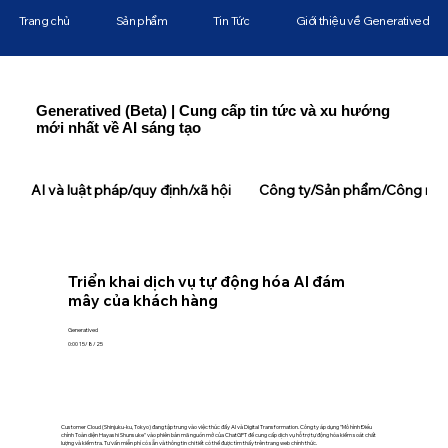
Trang chủ
Sản phẩm
Tin Tức
Giới thiệu về Generatived
Generatived (Beta) | Cung cấp tin tức và xu hướng
mới nhất về AI sáng tạo
AI và luật pháp/quy định/xã hội
Công ty/Sản phẩm/Công ngh
Triển khai dịch vụ tự động hóa AI đám
mây của khách hàng
Generatived
0:00 15/8/25
Customer Cloud (Shinjuku-ku, Tokyo) đang tập trung vào việc thúc đẩy AI và Digital Transformation. Công ty áp dụng "Mô hình Điều
chỉnh Toàn diện Hayashi Shunsuke" vào phiên bản mã nguồn mở của ChatGPT để cung cấp dịch vụ hỗ trợ tự động hóa kiểm soát chất
lượng và kiểm tra. Tư vấn miễn phí có sẵn và thông tin chi tiết có thể được tìm thấy trên trang web chính thức.