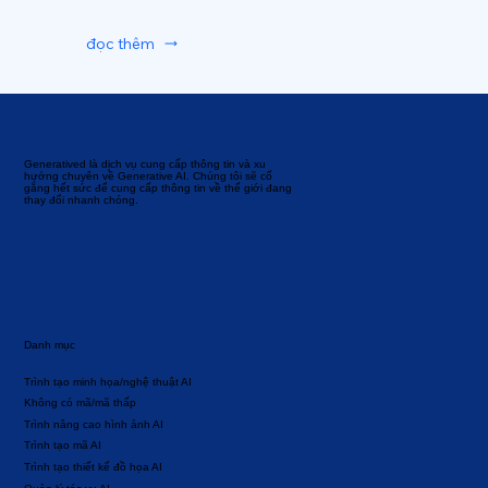
đọc thêm
Generatived là dịch vụ cung cấp thông tin và xu
hướng chuyên về Generative AI. Chúng tôi sẽ cố
gắng hết sức để cung cấp thông tin về thế giới đang
thay đổi nhanh chóng.
Danh mục
Trình tạo minh họa/nghệ thuật AI
Không có mã/mã thấp
Trình nâng cao hình ảnh AI
Trình tạo mã AI
Trình tạo thiết kế đồ họa AI