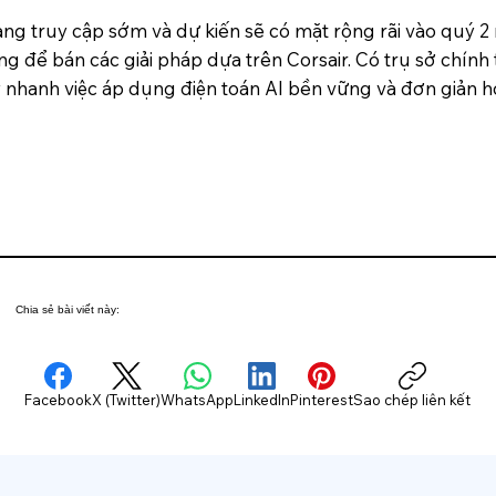
ng truy cập sớm và dự kiến ​​sẽ có mặt rộng rãi vào quý 2
 để bán các giải pháp dựa trên Corsair. Có trụ sở chính tạ
ẩy nhanh việc áp dụng điện toán AI bền vững và đơn giản hó
Chia sẻ bài viết này:
Facebook
X (Twitter)
WhatsApp
LinkedIn
Pinterest
Sao chép liên kết