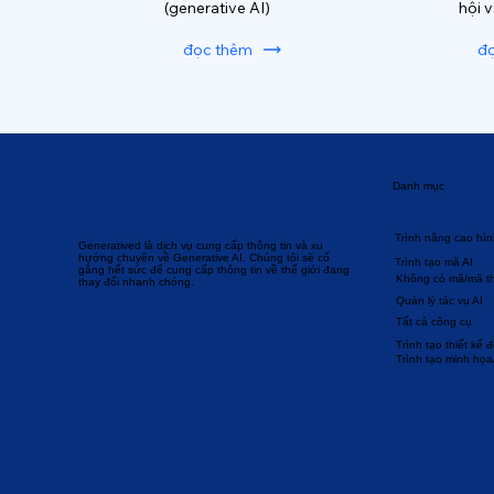
(generative AI)
hội 
đọc thêm
đ
Danh mục
Trình nâng cao hìn
Generatived là dịch vụ cung cấp thông tin và xu
hướng chuyên về Generative AI. Chúng tôi sẽ cố
Trình tạo mã AI
gắng hết sức để cung cấp thông tin về thế giới đang
Không có mã/mã t
thay đổi nhanh chóng.
Quản lý tác vụ AI
Tất cả công cụ
Trình tạo thiết kế 
Trình tạo minh họa