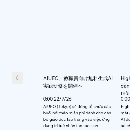
AIUEO、教職員向け無料生成AI
Hig
実践研修を開催へ
dàn
thời
0:00 22/7/26
0:0
AIUEO (Tokyo) sẽ đồng tổ chức các
High
buổi hội thảo miễn phí dành cho cán
mắt 
bộ giáo dục tập trung vào việc ứng
AI đ
dụng trí tuệ nhân tạo tạo sinh
áo c