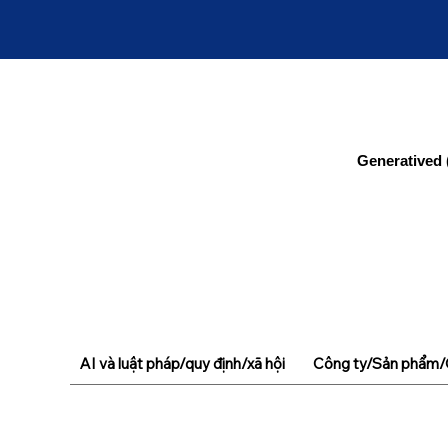
Generatived 
AI và luật pháp/quy định/xã hội
Công ty/Sản phẩm/