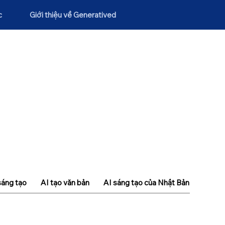
c
Giới thiệu về Generatived
sáng tạo
AI tạo văn bản
AI sáng tạo của Nhật Bản
Khái n