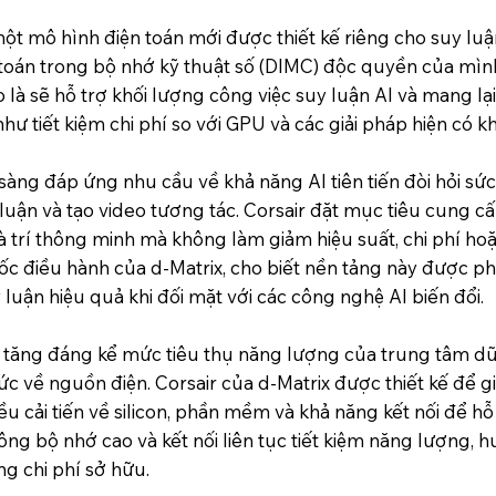
ột mô hình điện toán mới được thiết kế riêng cho suy luận
n toán trong bộ nhớ kỹ thuật số (DIMC) độc quyền của mình,
à sẽ hỗ trợ khối lượng công việc suy luận AI và mang lại 
như tiết kiệm chi phí so với GPU và các giải pháp hiện có kh
sàng đáp ứng nhu cầu về khả năng AI tiên tiến đòi hỏi sứ
 luận và tạo video tương tác. Corsair đặt mục tiêu cung 
trí thông minh mà không làm giảm hiệu suất, chi phí hoặ
ốc điều hành của d-Matrix, cho biết nền tảng này được p
luận hiệu quả khi đối mặt với các công nghệ AI biến đổi.
 tăng đáng kể mức tiêu thụ năng lượng của trung tâm dữ 
ức về nguồn điện. Corsair của d-Matrix được thiết kế để gi
u cải tiến về silicon, phần mềm và khả năng kết nối để hỗ
ng bộ nhớ cao và kết nối liên tục tiết kiệm năng lượng, 
ng chi phí sở hữu.