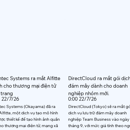
htec Systems ra mắt AIfitte
DirectCloud ra mắt gói dịc
h cho thương mại điện tử
đám mây dành cho doanh
 trang
nghiệp nhóm mới.
0 22/7/26
0:00 22/7/26
tec Systems (Okayama) đã ra
DirectCloud (Tokyo) sẽ ra mắt gó
AIfitte, một dịch vụ tạo mô hình
dịch vụ lưu trữ đám mây doanh
ược thiết kế để tạo hình ảnh quần
nghiệp Team Business vào ngày
ho thương mại điện tử, mạng xã
tháng 9, với mức giá tính theo ng