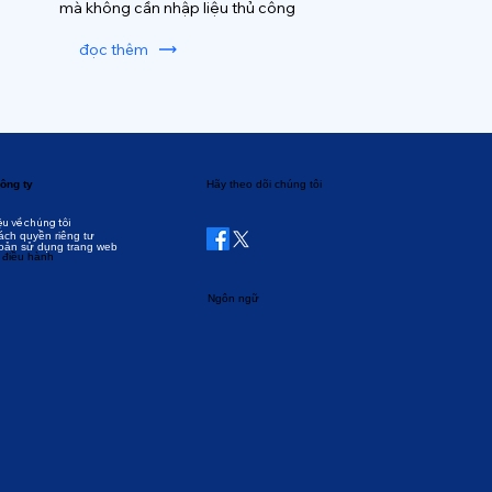
mà không cần nhập liệu thủ công
đọc thêm
ông ty
Hãy theo dõi chúng tôi
ệu về chúng tôi
ách quyền riêng tư
oản sử dụng trang web
 điều hành
Ngôn ngữ