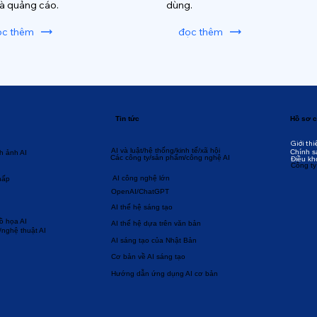
và quảng cáo.
dùng.
ọc thêm
đọc thêm
Tin tức
Hồ sơ c
Giới thi
AI và luật/hệ thống/kinh tế/xã hội
Chính s
h ảnh AI
Các công ty/sản phẩm/công nghệ AI
Điều kh
Công ty
AI công nghệ lớn
hấp
OpenAI/ChatGPT
AI thế hệ sáng tạo
đồ họa AI
AI thế hệ dựa trên văn bản
/nghệ thuật AI
AI sáng tạo của Nhật Bản
Cơ bản về AI sáng tạo
Hướng dẫn ứng dụng AI cơ bản