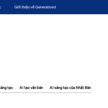
c
Giới thiệu về Generatived
sáng tạo
AI tạo văn bản
AI sáng tạo của Nhật Bản
Khái n