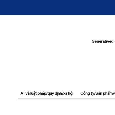
Generatived 
AI và luật pháp/quy định/xã hội
Công ty/Sản phẩm/