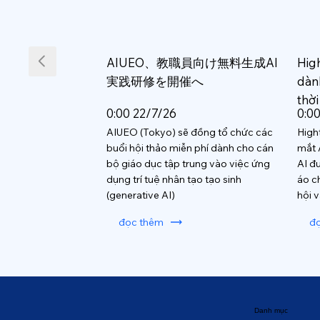
AIUEO、教職員向け無料生成AI
Hig
実践研修を開催へ
dàn
thời
0:00 22/7/26
0:0
AIUEO (Tokyo) sẽ đồng tổ chức các
High
buổi hội thảo miễn phí dành cho cán
mắt 
bộ giáo dục tập trung vào việc ứng
AI đ
dụng trí tuệ nhân tạo tạo sinh
áo c
(generative AI)
hội 
đọc thêm
đ
Danh mục