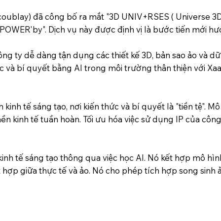
acoublay) đã công bố ra mắt "3D UNIV+RSES ( Universe 3D)
POWER'by". Dịch vụ này được định vị là bước tiến mới hướ
 ty dễ dàng tận dụng các thiết kế 3D, bản sao ảo và dữ
thức và bí quyết bằng AI trong môi trường thân thiện với 
nh tế sáng tạo, nơi kiến ​​thức và bí quyết là "tiền tệ". Mô
nền kinh tế tuần hoàn. Tối ưu hóa việc sử dụng IP của công
nh tế sáng tạo thông qua việc học AI. Nó kết hợp mô hì
ết hợp giữa thực tế và ảo. Nó cho phép tích hợp song sinh 