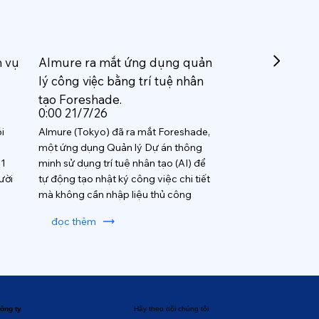
h vụ
Almure ra mắt ứng dụng quản
lý công việc bằng trí tuệ nhân
tạo Foreshade.
0:00 21/7/26
i
Almure (Tokyo) đã ra mắt Foreshade,
một ứng dụng Quản lý Dự án thông
 1
minh sử dụng trí tuệ nhân tạo (AI) để
ười
tự động tạo nhật ký công việc chi tiết
mà không cần nhập liệu thủ công
đọc thêm
ông ty
Hãy theo dõi chúng tôi