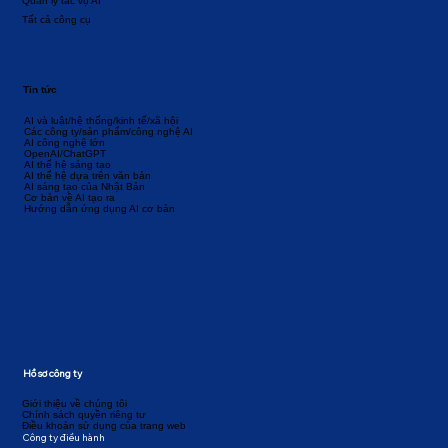
Quản lý tác vụ AI
Tất cả công cụ
Tin tức
AI và luật/hệ thống/kinh tế/xã hội
Các công ty/sản phẩm/công nghệ AI
AI công nghệ lớn
OpenAI/ChatGPT
AI thế hệ sáng tạo
AI thế hệ dựa trên văn bản
AI sáng tạo của Nhật Bản
Cơ bản về AI tạo ra
Hướng dẫn ứng dụng AI cơ bản
Hồ sơ công ty
Giới thiệu về chúng tôi
Chính sách quyền riêng tư
Điều khoản sử dụng của trang web
Công ty điều hành