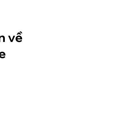
n về
e