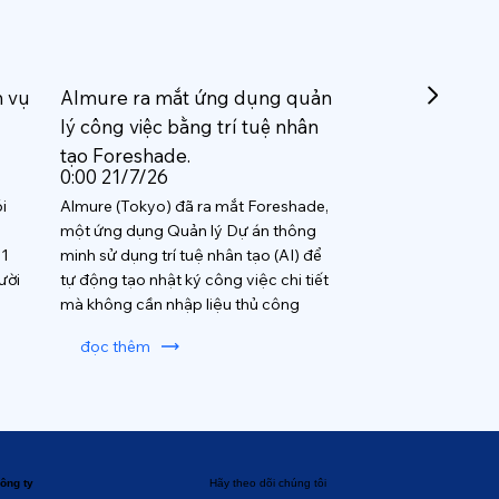
h vụ
Almure ra mắt ứng dụng quản
lý công việc bằng trí tuệ nhân
tạo Foreshade.
0:00 21/7/26
i
Almure (Tokyo) đã ra mắt Foreshade,
một ứng dụng Quản lý Dự án thông
 1
minh sử dụng trí tuệ nhân tạo (AI) để
ười
tự động tạo nhật ký công việc chi tiết
mà không cần nhập liệu thủ công
đọc thêm
ông ty
Hãy theo dõi chúng tôi