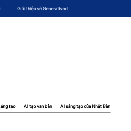
c
Giới thiệu về Generatived
sáng tạo
AI tạo văn bản
AI sáng tạo của Nhật Bản
Khái n