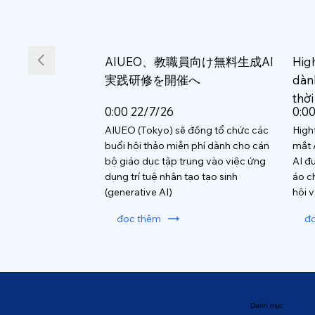
AIUEO、教職員向け無料生成AI
Hig
実践研修を開催へ
dàn
thời
0:00 22/7/26
0:0
AIUEO (Tokyo) sẽ đồng tổ chức các
High
buổi hội thảo miễn phí dành cho cán
mắt 
bộ giáo dục tập trung vào việc ứng
AI đ
dụng trí tuệ nhân tạo tạo sinh
áo c
(generative AI)
hội 
đọc thêm
đ
Danh mục