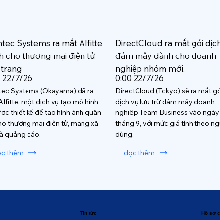
htec Systems ra mắt AIfitte
DirectCloud ra mắt gói dịc
h cho thương mại điện tử
đám mây dành cho doanh
 trang
nghiệp nhóm mới.
0 22/7/26
0:00 22/7/26
tec Systems (Okayama) đã ra
DirectCloud (Tokyo) sẽ ra mắt gó
AIfitte, một dịch vụ tạo mô hình
dịch vụ lưu trữ đám mây doanh
ược thiết kế để tạo hình ảnh quần
nghiệp Team Business vào ngày
ho thương mại điện tử, mạng xã
tháng 9, với mức giá tính theo ng
và quảng cáo.
dùng.
ọc thêm
đọc thêm
Tin tức
Hồ sơ c