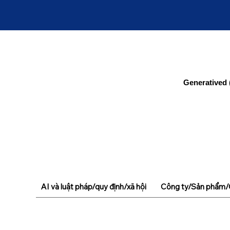
Generatived 
AI và luật pháp/quy định/xã hội
Công ty/Sản phẩm/