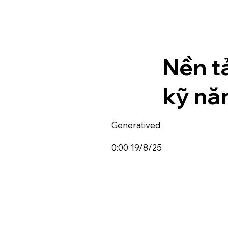
Nền t
kỹ nă
Generatived
0:00 19/8/25