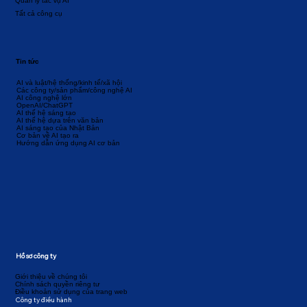
Quản lý tác vụ AI
Tất cả công cụ
Tin tức
AI và luật/hệ thống/kinh tế/xã hội
Các công ty/sản phẩm/công nghệ AI
AI công nghệ lớn
OpenAI/ChatGPT
AI thế hệ sáng tạo
AI thế hệ dựa trên văn bản
AI sáng tạo của Nhật Bản
Cơ bản về AI tạo ra
Hướng dẫn ứng dụng AI cơ bản
Hồ sơ công ty
Giới thiệu về chúng tôi
Chính sách quyền riêng tư
Điều khoản sử dụng của trang web
Công ty điều hành