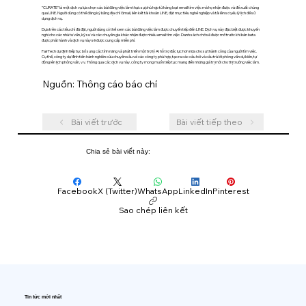
"CURATE" là một dịch vụ lựa chọn các bài đăng việc làm thực sự phù hợp từ hàng loạt email tìm việc mà họ nhận được và đề xuất chúng
qua LINE. Người dùng có thể đăng ký bằng địa chỉ Gmail, liên kết tài khoản LINE, đặt mục tiêu nghề nghiệp và tải lên sơ yếu lý lịch để sử
dụng dịch vụ.
Dựa trên các tiêu chí đã đặt, người dùng có thể xem các bài đăng việc làm được chuyển tiếp đến LINE. Dịch vụ này đặc biệt được khuyến
nghị cho các nhà tư vấn, kỹ sư và các chuyên gia khác nhận được nhiều email tìm việc. Danh sách chờ sẽ được mở trước khi bản beta
được phát hành và dịch vụ này sẽ được cung cấp miễn phí.
FairTech dự định tiếp tục bổ sung các tính năng và phát triển một trợ lý AI hỗ trợ đắc lực hơn nữa cho sự thành công của người tìm việc.
Cụ thể, công ty dự định tiến hành nghiên cứu chuyên sâu về các công ty phù hợp, tạo ra các câu hỏi và câu trả lời phỏng vấn dự kiến, tự
động lên lịch phỏng vấn, v.v. Thông qua các dịch vụ này, công ty mong muốn tiếp tục mang đến những giá trị mới cho thị trường việc làm.
Nguồn: Thông cáo báo chí
Bài viết trước
Bài viết tiếp theo
Chia sẻ bài viết này:
Facebook
X (Twitter)
WhatsApp
LinkedIn
Pinterest
Sao chép liên kết
Tin tức mới nhất