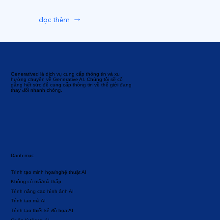
đọc thêm
Generatived là dịch vụ cung cấp thông tin và xu
hướng chuyên về Generative AI. Chúng tôi sẽ cố
gắng hết sức để cung cấp thông tin về thế giới đang
thay đổi nhanh chóng.
Danh mục
Trình tạo minh họa/nghệ thuật AI
Không có mã/mã thấp
Trình nâng cao hình ảnh AI
Trình tạo mã AI
Trình tạo thiết kế đồ họa AI