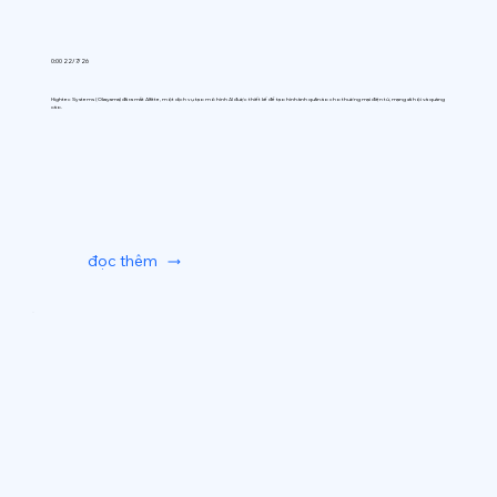
0:00 22/7/26
Hightec Systems (Okayama) đã ra mắt AIfitte, một dịch vụ tạo mô hình AI được thiết kế để tạo hình ảnh quần áo cho thương mại điện tử, mạng xã hội và quảng
cáo.
đọc thêm