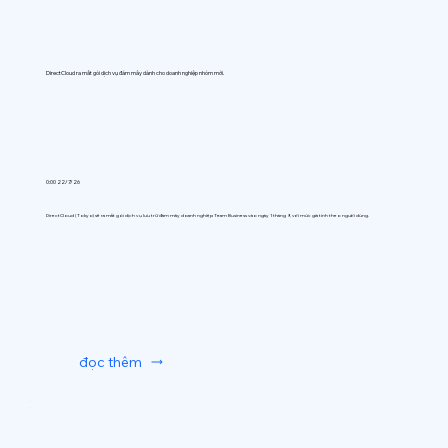
DirectCloud ra mắt gói dịch vụ đám mây dành cho doanh nghiệp nhóm mới.
0:00 22/7/26
DirectCloud (Tokyo) sẽ ra mắt gói dịch vụ lưu trữ đám mây doanh nghiệp Team Business vào ngày 1 tháng 9, với mức giá tính theo người dùng.
đọc thêm