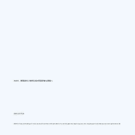
AIUEO、教職員向け無料生成AI実践研修を開催へ
0:00 22/7/26
AIUEO (Tokyo) sẽ đồng tổ chức các buổi hội thảo miễn phí dành cho cán bộ giáo dục tập trung vào việc ứng dụng trí tuệ nhân tạo tạo sinh (generative AI)