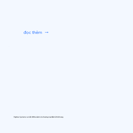
đọc thêm
Hightec Systems ra mắt AIfitte dành cho thương mại điện tử thời trang