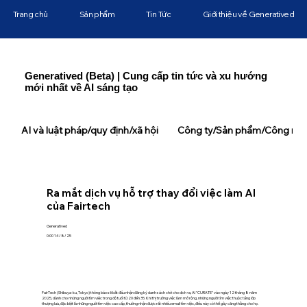
Trang chủ
Sản phẩm
Tin Tức
Giới thiệu về Generatived
Generatived (Beta) | Cung cấp tin tức và xu hướng
mới nhất về AI sáng tạo
AI và luật pháp/quy định/xã hội
Công ty/Sản phẩm/Công ngh
Ra mắt dịch vụ hỗ trợ thay đổi việc làm AI
của Fairtech
Generatived
0:00 14/8/25
FairTech (Shibuya-ku, Tokyo) thông báo sẽ bắt đầu nhận đăng ký danh sách chờ cho dịch vụ AI "CURATE" vào ngày 12 tháng 8 năm
2025, dành cho những người tìm việc trong độ tuổi từ 20 đến 35. Khi thị trường việc làm mở rộng, những người tìm việc thuộc tầng lớp
thượng lưu, đặc biệt là những người tìm việc cao cấp, thường nhận được rất nhiều email tìm việc, điều này có thể gây căng thẳng cho họ.