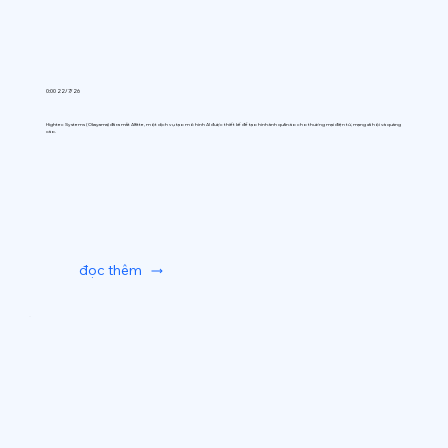
0:00 22/7/26
Hightec Systems (Okayama) đã ra mắt AIfitte, một dịch vụ tạo mô hình AI được thiết kế để tạo hình ảnh quần áo cho thương mại điện tử, mạng xã hội và quảng
cáo.
đọc thêm