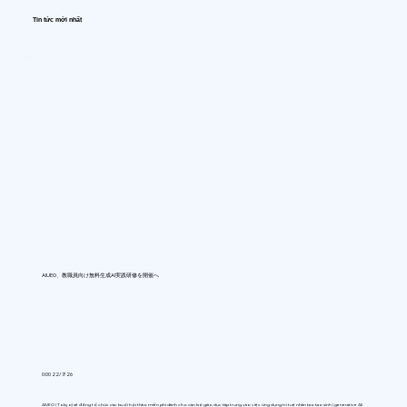
Tin tức mới nhất
AIUEO、教職員向け無料生成AI実践研修を開催へ
0:00 22/7/26
AIUEO (Tokyo) sẽ đồng tổ chức các buổi hội thảo miễn phí dành cho cán bộ giáo dục tập trung vào việc ứng dụng trí tuệ nhân tạo tạo sinh (generative AI)