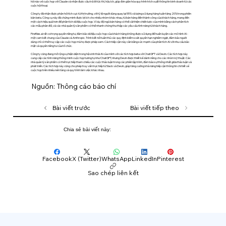
hỏi nào về cuộc họp với Claude và nhận được câu trả lời tức thì, hữu ích, giúp đơn giản hóa quy trình trích xuất thông tin kinh doanh từ các
cuộc hội thoại.
Công ty đã nhận được phản hồi tích cực từ thị trường, với tỷ lệ người dùng quay lại 55% và lượng sử dụng hàng tuần tăng 20% ​​trong phiên
bản beta. Công cụ này đã chứng minh được lợi ích cho nhiều nhóm khác nhau, từ bán hàng đến thành công của khách hàng, mang đến
một cách hiệu quả hơn để phân tích dữ liệu cuộc họp. Ví dụ: đội ngũ bán hàng có thể cải thiện chiến lược của mình bằng cách phân tích
các mẫu phản đối, và các nhà quản lý sản phẩm có thể nhanh chóng thu thập các yêu cầu tính năng từ khách hàng.
Fireflies.ai rất coi trọng quyền riêng tư, đảm bảo dữ liệu cuộc họp của khách hàng không được sử dụng để huấn luyện các mô hình AI -
một cam kết chung của Claude và Anthropic. Trình kết nối tuân thủ các quy định kiểm soát quyền hạn nghiêm ngặt, đảm bảo người
dùng chỉ có thể truy cập các cuộc họp mà họ được phép xem. Cách tiếp cận này cân bằng sức mạnh của phân tích AI với nhu cầu bảo
mật và quyền riêng tư của tổ chức.
Công ty cũng đang mở rộng sự hiện diện trong hệ sinh thái AI của mình với các tích hợp beta với ChatGPT và Devin. Các tích hợp này
cung cấp các tính năng thông minh cuộc họp tương tự như ChatGPT, nhưng Devin được thiết kế dành riêng cho các nhóm kỹ thuật. Các
nhà quản lý sản phẩm có thể trực tiếp tham chiếu các cuộc thảo luận trong các phiên lập trình, đảm bảo sự thống nhất giữa thảo luận và
phát triển. Các tích hợp này cũng cho phép truy vấn trực tiếp từ Slack và Devin, giúp tăng cường khả năng tiếp cận thông tin chi tiết về
cuộc họp trên nhiều nền tảng và quy trình làm việc khác nhau.
Nguồn: Thông cáo báo chí
Bài viết trước
Bài viết tiếp theo
Chia sẻ bài viết này:
Facebook
X (Twitter)
WhatsApp
LinkedIn
Pinterest
Sao chép liên kết