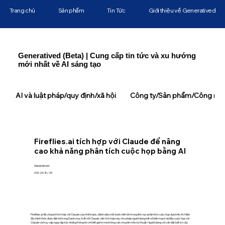
Trang chủ
Sản phẩm
Tin Tức
Giới thiệu về Generatived
Generatived (Beta) | Cung cấp tin tức và xu hướng
mới nhất về AI sáng tạo
AI và luật pháp/quy định/xã hội
Công ty/Sản phẩm/Công ngh
Fireflies.ai tích hợp với Claude để nâng
cao khả năng phân tích cuộc họp bằng AI
Generatived
0:00 26/8/25
Fireflies.ai đã công bố tích hợp với Claude của Anthropic, đánh dấu một bước tiến lớn trong lĩnh vực phân tích cuộc họp dựa trên AI. Hiện
đã chính thức được liệt kê trong Danh mục Kết nối Claude, việc tích hợp này cho phép người dùng kết nối liền mạch dữ liệu cuộc họp với
Claude và truy cập ngay lập tức những thông tin chi tiết giá trị mà không cần chuyên môn kỹ thuật. Người dùng chỉ cần đặt bất kỳ câu