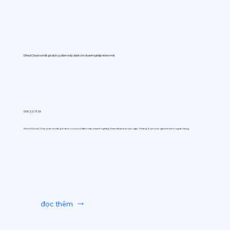
DirectCloud ra mắt gói dịch vụ đám mây dành cho doanh nghiệp nhóm mới.
0:00 22/7/26
DirectCloud (Tokyo) sẽ ra mắt gói dịch vụ lưu trữ đám mây doanh nghiệp Team Business vào ngày 1 tháng 9, với mức giá tính theo người dùng.
đọc thêm