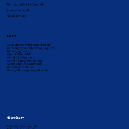
Trình tạo thiết kế đồ họa AI
Quản lý tác vụ AI
Tất cả công cụ
Tin tức
AI và luật/hệ thống/kinh tế/xã hội
Các công ty/sản phẩm/công nghệ AI
AI công nghệ lớn
OpenAI/ChatGPT
AI thế hệ sáng tạo
AI thế hệ dựa trên văn bản
AI sáng tạo của Nhật Bản
Cơ bản về AI tạo ra
Hướng dẫn ứng dụng AI cơ bản
Hồ sơ công ty
Giới thiệu về chúng tôi