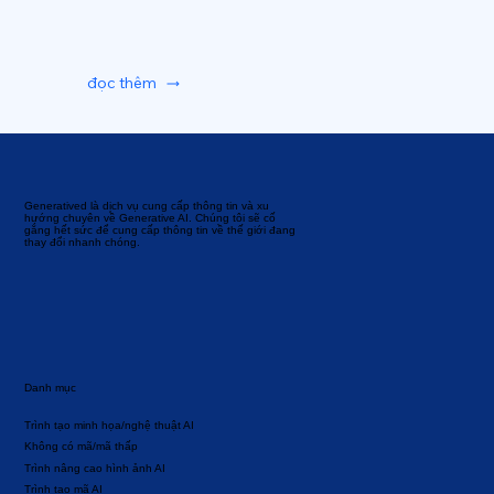
đọc thêm
Generatived là dịch vụ cung cấp thông tin và xu
hướng chuyên về Generative AI. Chúng tôi sẽ cố
gắng hết sức để cung cấp thông tin về thế giới đang
thay đổi nhanh chóng.
Danh mục
Trình tạo minh họa/nghệ thuật AI
Không có mã/mã thấp
Trình nâng cao hình ảnh AI
Trình tạo mã AI