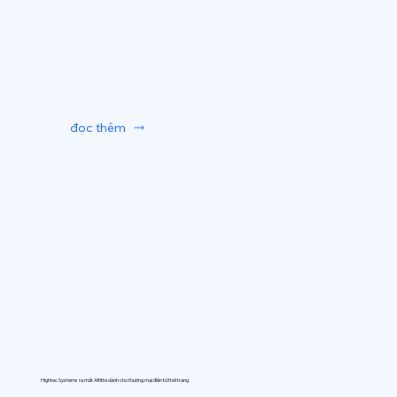
đọc thêm
Hightec Systems ra mắt AIfitte dành cho thương mại điện tử thời trang