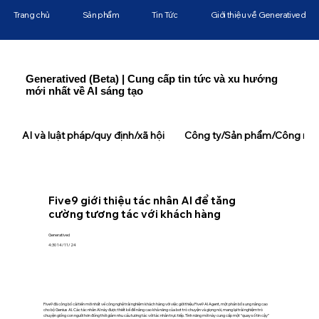
Trang chủ
Sản phẩm
Tin Tức
Giới thiệu về Generatived
Generatived (Beta) | Cung cấp tin tức và xu hướng
mới nhất về AI sáng tạo
AI và luật pháp/quy định/xã hội
Công ty/Sản phẩm/Công ngh
Five9 giới thiệu tác nhân AI để tăng
cường tương tác với khách hàng
Generatived
4:30 14/11/24
Five9 đã công bố cải tiến mới nhất về công nghệ trải nghiệm khách hàng với việc giới thiệu Five9 AI Agent, một phần bổ sung nâng cao
cho bộ Genius AI. Các tác nhân AI này được thiết kế để nâng cao khả năng của bot trò chuyện và giọng nói, mang lại trải nghiệm trò
chuyện giống con người hơn đồng thời giảm nhu cầu tương tác với tác nhân trực tiếp. Tính năng mới này cung cấp một “quay số tin cậy”