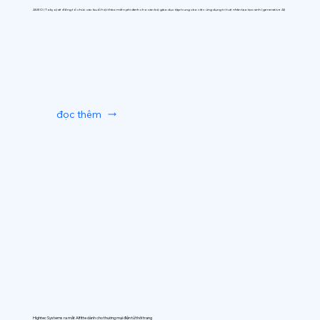
AIUEO (Tokyo) sẽ đồng tổ chức các buổi hội thảo miễn phí dành cho cán bộ giáo dục tập trung vào việc ứng dụng trí tuệ nhân tạo tạo sinh (generative AI)
đọc thêm
Hightec Systems ra mắt AIfitte dành cho thương mại điện tử thời trang