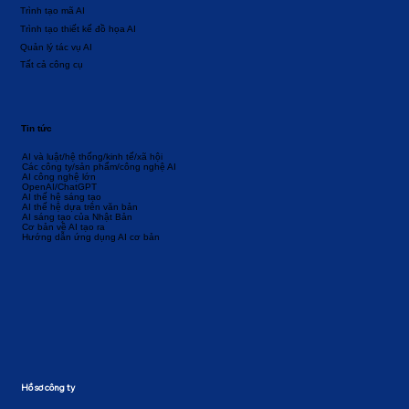
Trình tạo mã AI
Trình tạo thiết kế đồ họa AI
Quản lý tác vụ AI
Tất cả công cụ
Tin tức
AI và luật/hệ thống/kinh tế/xã hội
Các công ty/sản phẩm/công nghệ AI
AI công nghệ lớn
OpenAI/ChatGPT
AI thế hệ sáng tạo
AI thế hệ dựa trên văn bản
AI sáng tạo của Nhật Bản
Cơ bản về AI tạo ra
Hướng dẫn ứng dụng AI cơ bản
Hồ sơ công ty