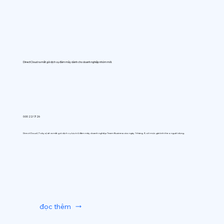
DirectCloud ra mắt gói dịch vụ đám mây dành cho doanh nghiệp nhóm mới.
0:00 22/7/26
DirectCloud (Tokyo) sẽ ra mắt gói dịch vụ lưu trữ đám mây doanh nghiệp Team Business vào ngày 1 tháng 9, với mức giá tính theo người dùng.
đọc thêm