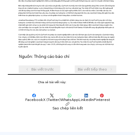
độc đáo cho phép doanh nghiệp tinh chỉnh sự cân bằng giữa AI tổng quát và AI truyền thống trong các cuộc trò chuyện với khách hàng.
Bất chấp những tiến bộ trong AI, một cuộc khảo sát gần đây của Five9 cho thấy hơn một nửa người tiêu dùng ở Mỹ và Anh vẫn không hài
lòng với các chatbot tự phục vụ do chúng không có khả năng xử lý các truy vấn phức tạp. Tác nhân AI Five9 nhằm mục đích giải quyết
vấn đề này bằng cách tích hợp AI tổng quát, AI đàm thoại và xử lý ngôn ngữ tự nhiên (NLP) vào một tác nhân. Cách tiếp cận này cho
phép phản hồi theo kịch bản theo yêu cầu, cho phép các tương tác có thể thích ứng dựa trên nhu cầu của khách hàng, đơn giản hóa việc
triển khai các giải pháp tự phục vụ và tạo ra trải nghiệm khách hàng được cá nhân hóa hơn.
Jonathan Rosenberg, CTO và Giám đốc AI tại Five9, bày tỏ sự nhiệt tình về tiềm năng của các đại lý AI của Five9 trong việc mở rộng
tương tác cá nhân hóa với khách hàng và tối ưu hóa khả năng tự phục vụ. Tác nhân AI được thiết kế để hiểu các mẫu ngôn ngữ phức tạp,
nhận biết ngữ cảnh và tạo ra các phản hồi mang sắc thái, tăng độ chính xác trong việc nhận dạng ý định của khách hàng và giảm nhu
cầu can thiệp của con người. Các tác nhân AI hoạt động liền mạch với toàn bộ Five9 Genius AI Suite để cung cấp giải pháp nhất quán và
có thể mở rộng cho các yêu cầu tự phục vụ của bạn.
Cách tiếp cận quyền tự chủ AI của Five9 cho phép các doanh nghiệp kiểm soát mức độ tham gia của AI vào tương tác của khách hàng.
Các công ty có thể điều chỉnh mức độ tin cậy của họ đối với các tác nhân AI, từ các tương tác được viết kịch bản đầy đủ trong các ngành
được quản lý đến các cuộc trò chuyện tự chủ hơn trong môi trường ít hạn chế hơn. Tính linh hoạt này cho phép doanh nghiệp tận dụng AI
để nâng cao trải nghiệm của khách hàng trong khi vẫn duy trì độ chính xác và tuân thủ. Tác nhân AI của Five9 dự kiến ​​​​sẽ bắt đầu thử
nghiệm beta trên toàn thế giới vào quý 1 năm 2025, với thông tin bổ sung có sẵn trên trang web của công ty và trong các hội thảo trực
tuyến sắp tới.
Nguồn: Thông cáo báo chí
Bài viết trước
Bài viết tiếp theo
Chia sẻ bài viết này:
Facebook
X (Twitter)
WhatsApp
LinkedIn
Pinterest
Sao chép liên kết