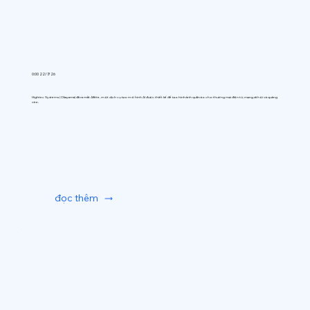
0:00 22/7/26
Hightec Systems (Okayama) đã ra mắt AIfitte, một dịch vụ tạo mô hình AI được thiết kế để tạo hình ảnh quần áo cho thương mại điện tử, mạng xã hội và quảng
cáo.
đọc thêm