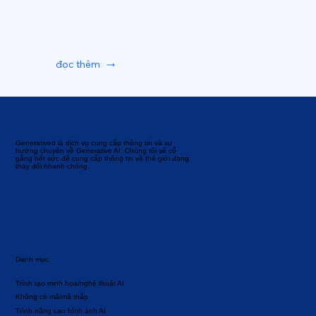
đọc thêm
Generatived là dịch vụ cung cấp thông tin và xu
hướng chuyên về Generative AI. Chúng tôi sẽ cố
gắng hết sức để cung cấp thông tin về thế giới đang
thay đổi nhanh chóng.
Danh mục
Trình tạo minh họa/nghệ thuật AI
Không có mã/mã thấp
Trình nâng cao hình ảnh AI