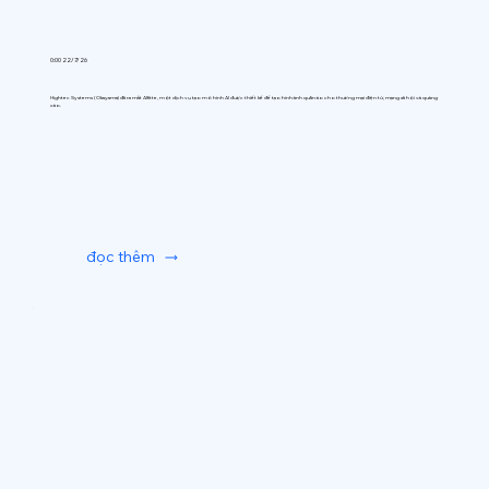
0:00 22/7/26
Hightec Systems (Okayama) đã ra mắt AIfitte, một dịch vụ tạo mô hình AI được thiết kế để tạo hình ảnh quần áo cho thương mại điện tử, mạng xã hội và quảng
cáo.
đọc thêm