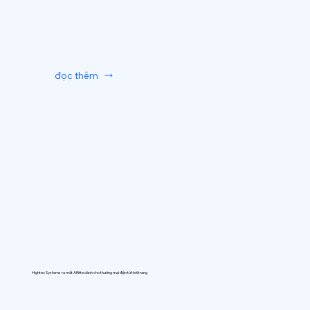
đọc thêm
Hightec Systems ra mắt AIfitte dành cho thương mại điện tử thời trang