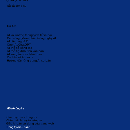
Quản lý tác vụ AI
Tất cả công cụ
Tin tức
AI và luật/hệ thống/kinh tế/xã hội
Các công ty/sản phẩm/công nghệ AI
AI công nghệ lớn
OpenAI/ChatGPT
AI thế hệ sáng tạo
AI thế hệ dựa trên văn bản
AI sáng tạo của Nhật Bản
Cơ bản về AI tạo ra
Hướng dẫn ứng dụng AI cơ bản
Hồ sơ công ty
Giới thiệu về chúng tôi
Chính sách quyền riêng tư
Điều khoản sử dụng của trang web
Công ty điều hành