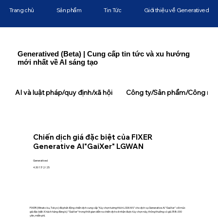
Trang chủ
Sản phẩm
Tin Tức
Giới thiệu về Generatived
Generatived (Beta) | Cung cấp tin tức và xu hướng
mới nhất về AI sáng tạo
AI và luật pháp/quy định/xã hội
Công ty/Sản phẩm/Công ngh
Chiến dịch giá đặc biệt của FIXER
Generative AI"GaiXer" LGWAN
Generatived
4:30 17/2/25
FIXER (Minato-ku, Tokyo) đã phát động chiến dịch cung cấp "tùy chọn tương thích LGWAN" cho dịch vụ Generative AI "GaiXer" với mức
giá đặc biệt. Khách hàng đăng ký "GaiXer" trong thời gian diễn ra chiến dịch sẽ nhận được tùy chọn này, thông thường có giá 358.000
yên, miễn phí.