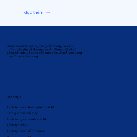
đọc thêm
Generatived là dịch vụ cung cấp thông tin và xu
hướng chuyên về Generative AI. Chúng tôi sẽ cố
gắng hết sức để cung cấp thông tin về thế giới đang
thay đổi nhanh chóng.
Danh mục
Trình tạo minh họa/nghệ thuật AI
Không có mã/mã thấp
Trình nâng cao hình ảnh AI
Trình tạo mã AI
Trình tạo thiết kế đồ họa AI