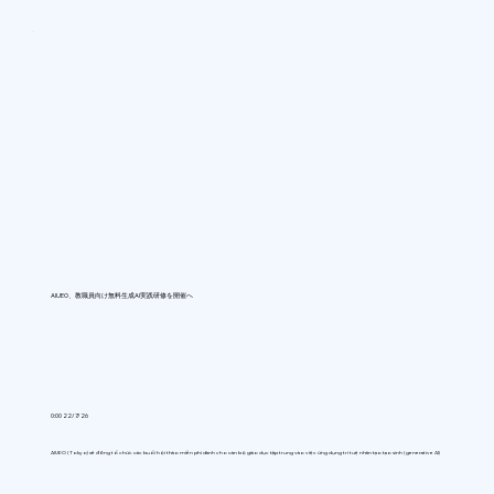
AIUEO、教職員向け無料生成AI実践研修を開催へ
0:00 22/7/26
AIUEO (Tokyo) sẽ đồng tổ chức các buổi hội thảo miễn phí dành cho cán bộ giáo dục tập trung vào việc ứng dụng trí tuệ nhân tạo tạo sinh (generative AI)