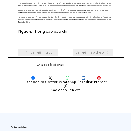
Chiến dịch này áp dụng cho các đơn đăng ký được thực hiện từ ngày 14 tháng 2 đến ngày 31 tháng 3 năm 2025 và mức giá đặc biệt sẽ
được áp dụng đến hết tháng 3 năm 2026. Tuy nhiên, sẽ cần báo giá riêng khi gia hạn hợp đồng trong năm tài chính tiếp theo hoặc sau đó.
"GaiXer" là dịch vụ được cung cấp cho chính phủ và doanh nghiệp sử dụng công nghệ Generative AI như ChatGPT. Dịch vụ này được
phát triển dựa trên Azure OpenAI Service và được trang bị chức năng bảo vệ dữ liệu và kiểm soát truy cập.
FIXER đã hoạt động như một công ty điện toán đám mây gốc từ buổi bình minh của kỷ nguyên điện toán đám mây và đang đóng góp vào
việc thúc đẩy Digital Transformation tại Nhật Bản. Để biết thêm thông tin, vui lòng truy cập trang web chính thức của họ hoặc liên hệ với
đại diện bán hàng.
Nguồn: Thông cáo báo chí
Bài viết trước
Bài viết tiếp theo
Chia sẻ bài viết này:
Facebook
X (Twitter)
WhatsApp
LinkedIn
Pinterest
Sao chép liên kết
Tin tức mới nhất