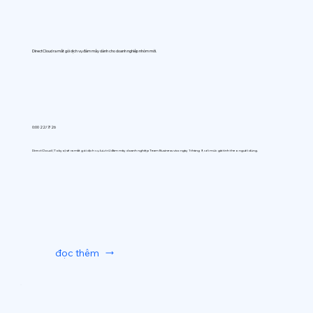
DirectCloud ra mắt gói dịch vụ đám mây dành cho doanh nghiệp nhóm mới.
0:00 22/7/26
DirectCloud (Tokyo) sẽ ra mắt gói dịch vụ lưu trữ đám mây doanh nghiệp Team Business vào ngày 1 tháng 9, với mức giá tính theo người dùng.
đọc thêm