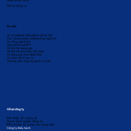
Quản lý tác vụ AI
Tất cả công cụ
Tin tức
AI và luật/hệ thống/kinh tế/xã hội
Các công ty/sản phẩm/công nghệ AI
AI công nghệ lớn
OpenAI/ChatGPT
AI thế hệ sáng tạo
AI thế hệ dựa trên văn bản
AI sáng tạo của Nhật Bản
Cơ bản về AI tạo ra
Hướng dẫn ứng dụng AI cơ bản
Hồ sơ công ty
Giới thiệu về chúng tôi
Chính sách quyền riêng tư
Điều khoản sử dụng của trang web
Công ty điều hành