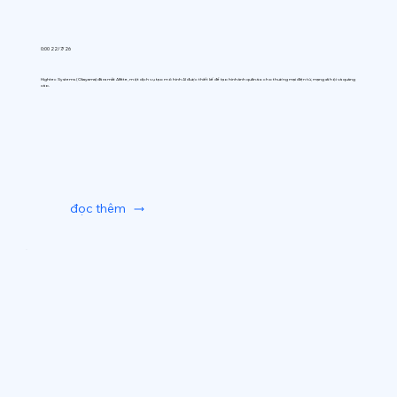
0:00 22/7/26
Hightec Systems (Okayama) đã ra mắt AIfitte, một dịch vụ tạo mô hình AI được thiết kế để tạo hình ảnh quần áo cho thương mại điện tử, mạng xã hội và quảng
cáo.
đọc thêm