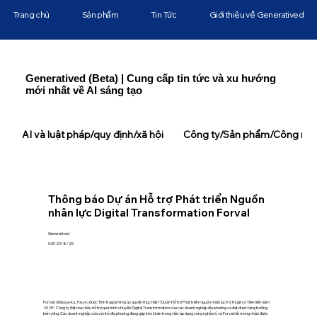
Trang chủ
Sản phẩm
Tin Tức
Giới thiệu về Generatived
Generatived (Beta) | Cung cấp tin tức và xu hướng
mới nhất về AI sáng tạo
AI và luật pháp/quy định/xã hội
Công ty/Sản phẩm/Công ngh
Thông báo Dự án Hỗ trợ Phát triển Nguồn
nhân lực Digital Transformation Forval
Generatived
0:00 20/8/25
Forval (Shibuya-ku, Tokyo) được Tỉnh Kagoshima ủy quyền thực hiện "Dự án Hỗ trợ Phát triển Nguồn nhân lực Kỹ thuật số Tiên tiến năm
2025". Công ty đặt mục tiêu hỗ trợ quá trình chuyển Digital Transformation của các doanh nghiệp địa phương và đạt được tăng trưởng
bền vững. Các doanh nghiệp vừa và nhỏ địa phương đang gặp khó khăn trong việc áp dụng công nghệ số, và Forval rất mong nhận được