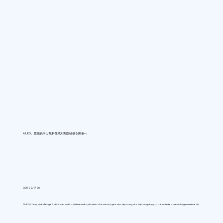
AIUEO、教職員向け無料生成AI実践研修を開催へ
0:00 22/7/26
AIUEO (Tokyo) sẽ đồng tổ chức các buổi hội thảo miễn phí dành cho cán bộ giáo dục tập trung vào việc ứng dụng trí tuệ nhân tạo tạo sinh (generative AI)