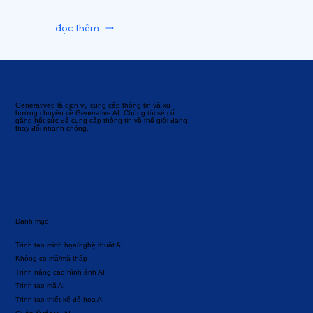
đọc thêm
Generatived là dịch vụ cung cấp thông tin và xu
hướng chuyên về Generative AI. Chúng tôi sẽ cố
gắng hết sức để cung cấp thông tin về thế giới đang
thay đổi nhanh chóng.
Danh mục
Trình tạo minh họa/nghệ thuật AI
Không có mã/mã thấp
Trình nâng cao hình ảnh AI
Trình tạo mã AI
Trình tạo thiết kế đồ họa AI