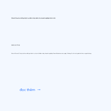
DirectCloud ra mắt gói dịch vụ đám mây dành cho doanh nghiệp nhóm mới.
0:00 22/7/26
DirectCloud (Tokyo) sẽ ra mắt gói dịch vụ lưu trữ đám mây doanh nghiệp Team Business vào ngày 1 tháng 9, với mức giá tính theo người dùng.
đọc thêm