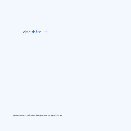
đọc thêm
Hightec Systems ra mắt AIfitte dành cho thương mại điện tử thời trang