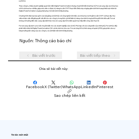
sự hỗ trợ.
Theo công ty, nhiều doanh nghiệp quan tâm đến Digital Transformation nhưng chưa thể triển khai thực tế. Forval cung cấp các khóa học
về AI và khoa học dữ liệu, giúp sinh viên có được kỹ năng tư vấn CNTT thực tiễn. Điều này sẽ giúp giảm bớt tình trạng thiếu hụt nhân tài
Digital Transformation và góp phần phục hồi nền kinh tế địa phương.
Chương trình đào tạo bao gồm các bài giảng và hội thảo về công nghệ mới nhất, các khóa học kỹ thuật tư vấn CNTT và thực địa. Học
viên sẽ làm việc để giải quyết vấn đề cho các công ty trong tỉnh và thể hiện kỹ năng của mình trong buổi thuyết trình đề xuất. Forval
không chỉ hướng đến việc cung cấp kiến thức mà còn cung cấp hỗ trợ liên quan trực tiếp đến công việc thực tế.
Forval cung cấp dịch vụ tư vấn chuyên biệt cho các doanh nghiệp vừa và nhỏ. Phù hợp với các sáng kiến của chính phủ, Forval thúc đẩy
phát triển nhân tài Digital Transformation/GX và tái cấu trúc khu vực. Forval cũng hỗ trợ hình dung về quản lý ESG, góp phần vào sự
tăng trưởng bền vững của các công ty và cải thiện nền kinh tế địa phương.
Nguồn: Thông cáo báo chí
Bài viết trước
Bài viết tiếp theo
Chia sẻ bài viết này:
Facebook
X (Twitter)
WhatsApp
LinkedIn
Pinterest
Sao chép liên kết
Tin tức mới nhất