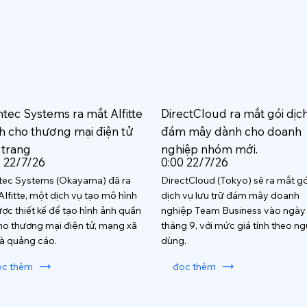
htec Systems ra mắt AIfitte
DirectCloud ra mắt gói dịc
h cho thương mại điện tử
đám mây dành cho doanh
 trang
nghiệp nhóm mới.
0 22/7/26
0:00 22/7/26
tec Systems (Okayama) đã ra
DirectCloud (Tokyo) sẽ ra mắt gó
AIfitte, một dịch vụ tạo mô hình
dịch vụ lưu trữ đám mây doanh
ược thiết kế để tạo hình ảnh quần
nghiệp Team Business vào ngày
ho thương mại điện tử, mạng xã
tháng 9, với mức giá tính theo ng
và quảng cáo.
dùng.
ọc thêm
đọc thêm