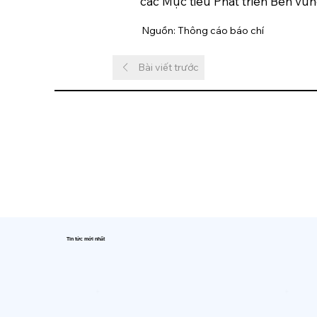
các Mục tiêu Phát triển Bền vữn
Nguồn: Thông cáo báo chí
Bài viết trước
Tin tức mới nhất