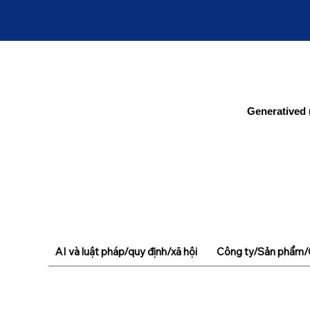
Generatived 
AI và luật pháp/quy định/xã hội
Công ty/Sản phẩm/