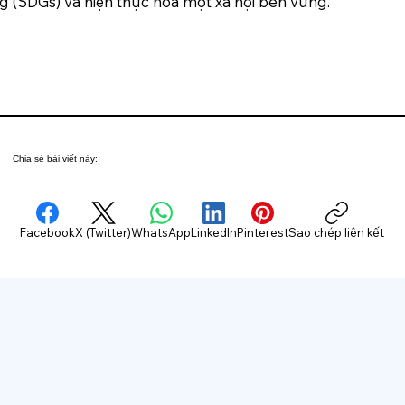
g (SDGs) và hiện thực hóa một xã hội bền vững.
Chia sẻ bài viết này:
Facebook
X (Twitter)
WhatsApp
LinkedIn
Pinterest
Sao chép liên kết