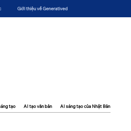
c
Giới thiệu về Generatived
sáng tạo
AI tạo văn bản
AI sáng tạo của Nhật Bản
Khái n