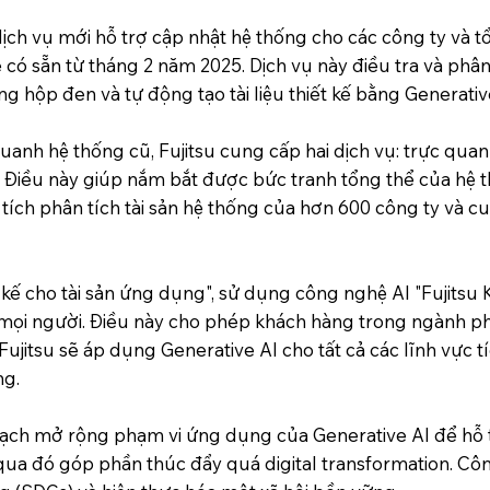
ịch vụ mới hỗ trợ cập nhật hệ thống cho các công ty và tổ
ẽ có sẵn từ tháng 2 năm 2025. Dịch vụ này điều tra và phân 
g hộp đen và tự động tạo tài liệu thiết kế bằng Generativ
uanh hệ thống cũ, Fujitsu cung cấp hai dịch vụ: trực quan
kế. Điều này giúp nắm bắt được bức tranh tổng thể của hệ
h tích phân tích tài sản hệ thống của hơn 600 công ty và 
 kế cho tài sản ứng dụng", sử dụng công nghệ AI "Fujitsu Koz
mọi người. Điều này cho phép khách hàng trong ngành phân
. Fujitsu sẽ áp dụng Generative AI cho tất cả các lĩnh vực t
ng.
 hoạch mở rộng phạm vi ứng dụng của Generative AI để hỗ
qua đó góp phần thúc đẩy quá digital transformation. Cô