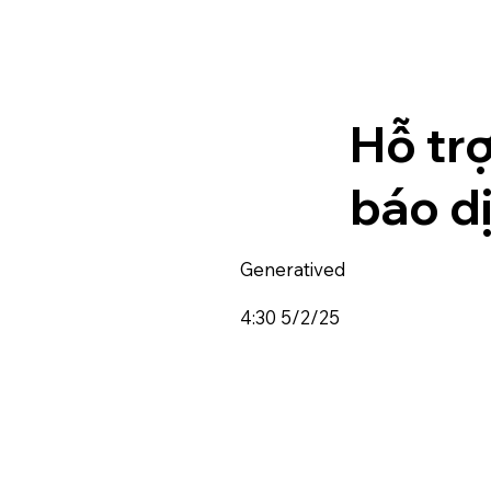
Hỗ tr
báo dị
Generatived
4:30 5/2/25