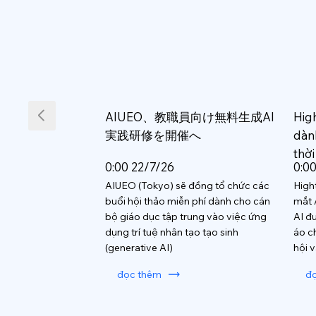
AIUEO、教職員向け無料生成AI
Hig
実践研修を開催へ
dàn
thời
0:00 22/7/26
0:0
AIUEO (Tokyo) sẽ đồng tổ chức các
High
buổi hội thảo miễn phí dành cho cán
mắt 
bộ giáo dục tập trung vào việc ứng
AI đ
dụng trí tuệ nhân tạo tạo sinh
áo c
(generative AI)
hội 
đọc thêm
đ