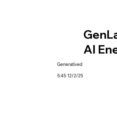
GenLa
AI En
Generatived
5:45 12/2/25