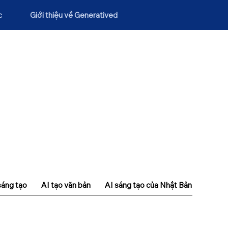
c
Giới thiệu về Generatived
sáng tạo
AI tạo văn bản
AI sáng tạo của Nhật Bản
Khái n