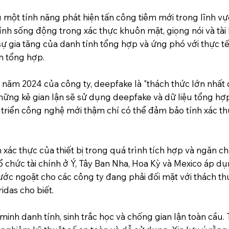
u một tính năng phát hiện tấn công tiêm mới trong lĩnh v
tính sống động trong xác thực khuôn mặt, giọng nói và tài
sự gia tăng của danh tính tổng hợp và ứng phó với thực t
nh tổng hợp.
 năm 2024 của công ty, deepfake là "thách thức lớn nhất 
ững kẻ gian lận sẽ sử dụng deepfake và dữ liệu tổng hợp
 triển công nghệ mới thậm chí có thể đảm bảo tính xác thự
 xác thực của thiết bị trong quá trình tích hợp và ngăn c
ổ chức tài chính ở Ý, Tây Ban Nha, Hoa Kỳ và Mexico áp dụ
c ngoặt cho các công ty đang phải đối mặt với thách thức
idas cho biết.
 minh danh tính, sinh trắc học và chống gian lận toàn cầu