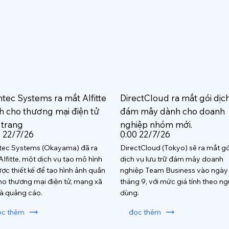
htec Systems ra mắt AIfitte
DirectCloud ra mắt gói dịc
h cho thương mại điện tử
đám mây dành cho doanh
 trang
nghiệp nhóm mới.
0 22/7/26
0:00 22/7/26
tec Systems (Okayama) đã ra
DirectCloud (Tokyo) sẽ ra mắt gó
AIfitte, một dịch vụ tạo mô hình
dịch vụ lưu trữ đám mây doanh
ược thiết kế để tạo hình ảnh quần
nghiệp Team Business vào ngày
ho thương mại điện tử, mạng xã
tháng 9, với mức giá tính theo ng
và quảng cáo.
dùng.
ọc thêm
đọc thêm