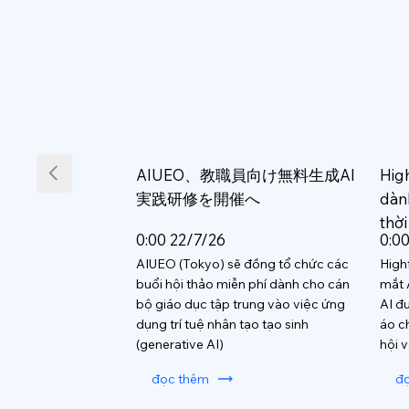
AIUEO、教職員向け無料生成AI
Hig
実践研修を開催へ
dàn
thời
0:00 22/7/26
0:0
AIUEO (Tokyo) sẽ đồng tổ chức các
High
buổi hội thảo miễn phí dành cho cán
mắt 
bộ giáo dục tập trung vào việc ứng
AI đ
dụng trí tuệ nhân tạo tạo sinh
áo c
(generative AI)
hội 
đọc thêm
đ