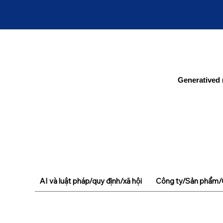
Generatived 
AI và luật pháp/quy định/xã hội
Công ty/Sản phẩm/