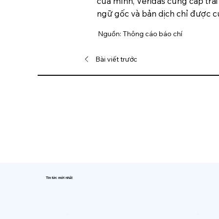
của mình, Veridas cung cấp trải
ngữ gốc và bản dịch chỉ được 
Nguồn: Thông cáo báo chí
Bài viết trước
Tin tức mới nhất