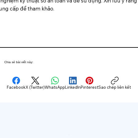
 nghiệm kỹ thuật số an toàn và dễ sử dụng. Xin lưu ý rằng
cung cấp để tham khảo.
Chia sẻ bài viết này:
Facebook
X (Twitter)
WhatsApp
LinkedIn
Pinterest
Sao chép liên kết