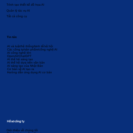
Trình tạo thiết kế đồ họa AI
Quản lý tác vụ AI
Tất cả công cụ
Tin tức
AI và luật/hệ thống/kinh tế/xã hội
Các công ty/sản phẩm/công nghệ AI
AI công nghệ lớn
OpenAI/ChatGPT
AI thế hệ sáng tạo
AI thế hệ dựa trên văn bản
AI sáng tạo của Nhật Bản
Cơ bản về AI tạo ra
Hướng dẫn ứng dụng AI cơ bản
Hồ sơ công ty
Giới thiệu về chúng tôi