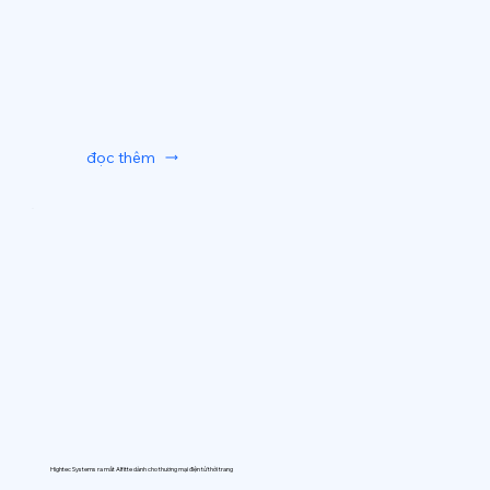
đọc thêm
Hightec Systems ra mắt AIfitte dành cho thương mại điện tử thời trang