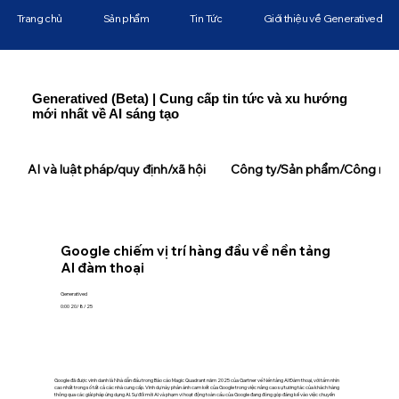
Trang chủ
Sản phẩm
Tin Tức
Giới thiệu về Generatived
Generatived (Beta) | Cung cấp tin tức và xu hướng
mới nhất về AI sáng tạo
AI và luật pháp/quy định/xã hội
Công ty/Sản phẩm/Công ngh
Google chiếm vị trí hàng đầu về nền tảng
AI đàm thoại
Generatived
0:00 20/8/25
Google đã được vinh danh là Nhà dẫn đầu trong Báo cáo Magic Quadrant năm 2025 của Gartner về Nền tảng AI Đàm thoại, với tầm nhìn
cao nhất trong số tất cả các nhà cung cấp. Vinh dự này phản ánh cam kết của Google trong việc nâng cao sự tương tác của khách hàng
thông qua các giải pháp ứng dụng AI. Sự đổi mới AI và phạm vi hoạt động toàn cầu của Google đang đóng góp đáng kể vào việc chuyển