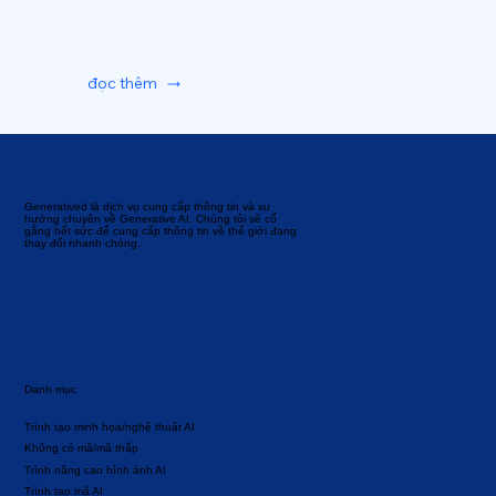
đọc thêm
Generatived là dịch vụ cung cấp thông tin và xu
hướng chuyên về Generative AI. Chúng tôi sẽ cố
gắng hết sức để cung cấp thông tin về thế giới đang
thay đổi nhanh chóng.
Danh mục
Trình tạo minh họa/nghệ thuật AI
Không có mã/mã thấp
Trình nâng cao hình ảnh AI
Trình tạo mã AI