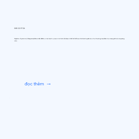
0:00 22/7/26
Hightec Systems (Okayama) đã ra mắt AIfitte, một dịch vụ tạo mô hình AI được thiết kế để tạo hình ảnh quần áo cho thương mại điện tử, mạng xã hội và quảng
cáo.
đọc thêm