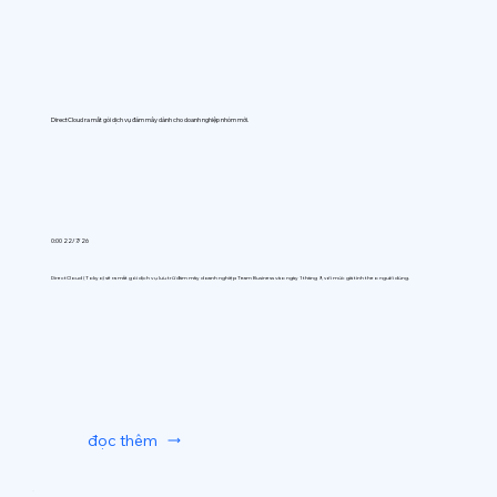
DirectCloud ra mắt gói dịch vụ đám mây dành cho doanh nghiệp nhóm mới.
0:00 22/7/26
DirectCloud (Tokyo) sẽ ra mắt gói dịch vụ lưu trữ đám mây doanh nghiệp Team Business vào ngày 1 tháng 9, với mức giá tính theo người dùng.
đọc thêm