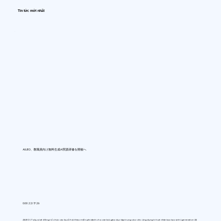
Tin tức mới nhất
AIUEO、教職員向け無料生成AI実践研修を開催へ
0:00 22/7/26
AIUEO (Tokyo) sẽ đồng tổ chức các buổi hội thảo miễn phí dành cho cán bộ giáo dục tập trung vào việc ứng dụng trí tuệ nhân tạo tạo sinh (generative AI)