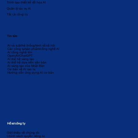
Trình tạo thiết kế đồ họa AI
Quản lý tác vụ AI
Tất cả công cụ
Tin tức
AI và luật/hệ thống/kinh tế/xã hội
Các công ty/sản phẩm/công nghệ AI
AI công nghệ lớn
OpenAI/ChatGPT
AI thế hệ sáng tạo
AI thế hệ dựa trên văn bản
AI sáng tạo của Nhật Bản
Cơ bản về AI tạo ra
Hướng dẫn ứng dụng AI cơ bản
Hồ sơ công ty
Giới thiệu về chúng tôi
Chính sách quyền riêng tư