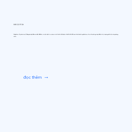
0:00 22/7/26
Hightec Systems (Okayama) đã ra mắt AIfitte, một dịch vụ tạo mô hình AI được thiết kế để tạo hình ảnh quần áo cho thương mại điện tử, mạng xã hội và quảng
cáo.
đọc thêm