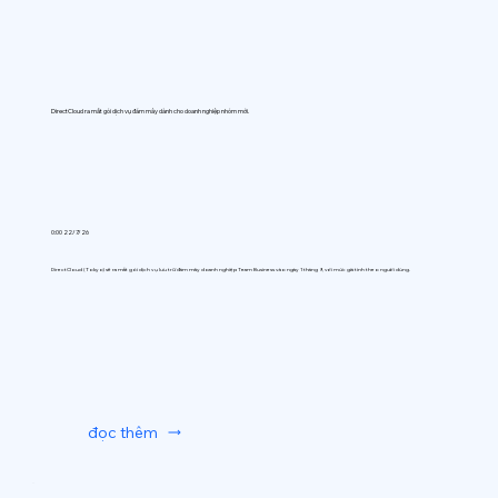
DirectCloud ra mắt gói dịch vụ đám mây dành cho doanh nghiệp nhóm mới.
0:00 22/7/26
DirectCloud (Tokyo) sẽ ra mắt gói dịch vụ lưu trữ đám mây doanh nghiệp Team Business vào ngày 1 tháng 9, với mức giá tính theo người dùng.
đọc thêm