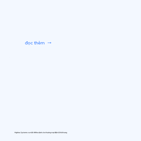
đọc thêm
Hightec Systems ra mắt AIfitte dành cho thương mại điện tử thời trang