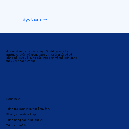
đọc thêm
Generatived là dịch vụ cung cấp thông tin và xu
hướng chuyên về Generative AI. Chúng tôi sẽ cố
gắng hết sức để cung cấp thông tin về thế giới đang
thay đổi nhanh chóng.
Danh mục
Trình tạo minh họa/nghệ thuật AI
Không có mã/mã thấp
Trình nâng cao hình ảnh AI
Trình tạo mã AI