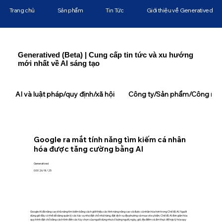
Trang chủ
Sản phẩm
Tin Tức
Giới thiệu về Generatived
Generatived (Beta) | Cung cấp tin tức và xu hướng
mới nhất về AI sáng tạo
AI và luật pháp/quy định/xã hội
Công ty/Sản phẩm/Công ngh
Google ra mắt tính năng tìm kiếm cá nhân
hóa được tăng cường bằng AI
Generatived
0:00 26/8/25
Google AI đã nâng cao khả năng tìm kiếm bằng cách giới thiệu các tính năng nâng cao và được cá nhân hóa hơn trong Chế độ AI. Người
dùng giờ đây có thể dễ dàng quản lý các tác vụ như đặt chỗ nhà hàng, đặt dịch vụ địa phương và mua vé sự kiện. Chế độ AI đơn giản hóa
quy trình đặt chỗ bằng cách tính đến các tùy chọn của người dùng như số lượng người, ngày, giờ, địa điểm và ẩm thực để hợp lý hóa quy