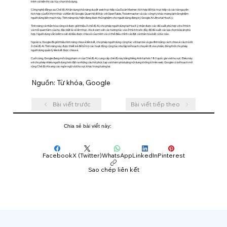
trình và hiển thị các tùy chọn khả dụng.
Công nghệ đằng sau Chế độ AI tận dụng khả năng duyệt web trực tiếp của Dự án Mariner, tích hợp đối tác trực tiếp và các tài nguyên
tích hợp của Đồ thị tri thức và Bản đồ Google. Quan hệ đối tác với OpenTable, Ticketmaster và các công ty khác mang lại trải nghiệm
người dùng liền mạch này. Tính năng này hiện đang được thử nghiệm cho người dùng đăng ký Google AI Ultra tại Hoa Kỳ.
Tính năng cá nhân hóa cũng sẽ được giới thiệu ở chế độ AI, cho phép người dùng tại Hoa Kỳ nhận được các đề xuất phù hợp với sở thích
và mối quan tâm của họ, đặc biệt là về ẩm thực. AI sẽ xem xét các tương tác và sở thích trước đây để đề xuất các lựa chọn bữa ăn phù
hợp. Người dùng vẫn kiểm soát dữ liệu được chia sẻ của mình và có thể điều chỉnh cài đặt cá nhân hóa bất cứ lúc nào.
Ngoài ra, Google đã giới thiệu tính năng chia sẻ liên kết, cho phép người dùng cộng tác với bạn bè và gia đình bằng cách chia sẻ câu trả lời
ở chế độ AI. Tính năng này được thiết kế để hỗ trợ các hoạt động cộng tác như lập kế hoạch chuyến đi và sự kiện, đồng thời cho phép
người dùng quản lý liên kết được chia sẻ.
Cuối cùng, Google đang mở rộng phạm vi của Chế độ AI, cung cấp chế độ này bằng tiếng Anh tại hơn 180 quốc gia và khu vực. Điều này
sẽ cho phép nhiều người dùng hơn đặt ra những câu hỏi phức tạp và khám phá lượng nội dung khổng lồ trên web. Google có kế hoạch mở
rộng Chế độ AI sang các ngôn ngữ và khu vực khác trong tương lai.
Nguồn: Từ khóa, Google
Bài viết trước
Bài viết tiếp theo
Chia sẻ bài viết này:
Facebook
X (Twitter)
WhatsApp
LinkedIn
Pinterest
Sao chép liên kết