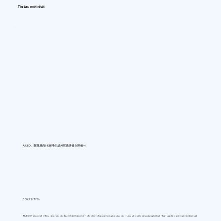
Tin tức mới nhất
AIUEO、教職員向け無料生成AI実践研修を開催へ
0:00 22/7/26
AIUEO (Tokyo) sẽ đồng tổ chức các buổi hội thảo miễn phí dành cho cán bộ giáo dục tập trung vào việc ứng dụng trí tuệ nhân tạo tạo sinh (generative AI)