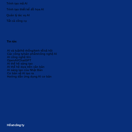
Trình tạo mã AI
Trình tạo thiết kế đồ họa AI
Quản lý tác vụ AI
Tất cả công cụ
Tin tức
AI và luật/hệ thống/kinh tế/xã hội
Các công ty/sản phẩm/công nghệ AI
AI công nghệ lớn
OpenAI/ChatGPT
AI thế hệ sáng tạo
AI thế hệ dựa trên văn bản
AI sáng tạo của Nhật Bản
Cơ bản về AI tạo ra
Hướng dẫn ứng dụng AI cơ bản
Hồ sơ công ty