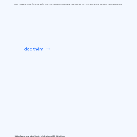
AIUEO (Tokyo) sẽ đồng tổ chức các buổi hội thảo miễn phí dành cho cán bộ giáo dục tập trung vào việc ứng dụng trí tuệ nhân tạo tạo sinh (generative AI)
đọc thêm
Hightec Systems ra mắt AIfitte dành cho thương mại điện tử thời trang