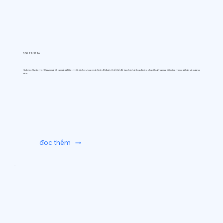
0:00 22/7/26
Hightec Systems (Okayama) đã ra mắt AIfitte, một dịch vụ tạo mô hình AI được thiết kế để tạo hình ảnh quần áo cho thương mại điện tử, mạng xã hội và quảng
cáo.
đọc thêm