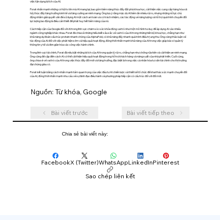
việc tận dụng lợi ích của AI.
Porat nhấn mạnh những cơ hội to lớn mà AI mang lại, bao gồm tiềm năng thúc đẩy đột phá khoa học, cải thiện việc cung cấp hàng hóa xã
hội, thúc đẩy tăng trưởng kinh tế và tăng cường an ninh mạng. Ông lưu ý rằng mặc dù AI tiềm ẩn nhiều rủi ro, nhưng những nỗ lực chủ
động nhằm giải quyết vấn đề sử dụng AI một cách an toàn và có trách nhiệm, các tác động về năng lượng và hỗ trợ quá trình chuyển đổi
lực lượng lao động là điều cần thiết để phát huy hết tiềm năng của nó.
Cách tiếp cận của Google đối với AI trong lĩnh vực chăm sóc sức khỏe đóng vai trò như một mô hình tư duy để áp dụng AI vào nhiều
ngành công nghiệp khác nhau. Porat đã chia sẻ những hiểu biết sâu sắc về vai trò của AI trong những tiến bộ khoa học, chẳng hạn như
khả năng dự đoán cấu trúc protein nhanh chóng của AlphaFold, có khả năng đẩy nhanh quá trình điều trị ung thư. Ông cũng thảo luận về
tác động của AI đối với việc phát hiện sớm và hiệu quả hoạt động, đồng thời nhấn mạnh khả năng của AI trong việc giúp bác sĩ quản lý
thông tin y tế và đơn giản hóa các công việc hành chính.
Trong lĩnh vực tài chính, Porat đã nêu bật những lợi ích của AI trong quản lý rủi ro, chẳng hạn như chống rửa tiền và cải thiện an ninh mạng.
Ông cũng đề cập đến cách AI có thể cải thiện hiệu quả hoạt động trong hỗ trợ khách hàng và năng suất của nhà phát triển. Cuối cùng,
ông chia sẻ về vai trò của AI trong việc thúc đẩy đổi mới và tăng trưởng, đặc biệt là trong việc cá nhân hóa tư vấn tài chính cho thị trường
đại chúng giàu có.
Porat kết luận bằng cách nhấn mạnh tầm quan trọng của việc đầu tư AI chiến lược và thiết kế tổ chức để khai thác sức mạnh chuyển đổi
của AI, đồng thời nhấn mạnh nhu cầu về sự lãnh đạo điều hành và phương pháp tiếp cận có cấu trúc đối với đổi mới.
Nguồn: Từ khóa, Google
Bài viết trước
Bài viết tiếp theo
Chia sẻ bài viết này:
Facebook
X (Twitter)
WhatsApp
LinkedIn
Pinterest
Sao chép liên kết