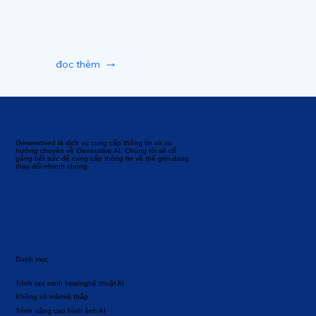
đọc thêm
Generatived là dịch vụ cung cấp thông tin và xu
hướng chuyên về Generative AI. Chúng tôi sẽ cố
gắng hết sức để cung cấp thông tin về thế giới đang
thay đổi nhanh chóng.
Danh mục
Trình tạo minh họa/nghệ thuật AI
Không có mã/mã thấp
Trình nâng cao hình ảnh AI