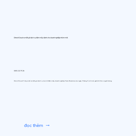
DirectCloud ra mắt gói dịch vụ đám mây dành cho doanh nghiệp nhóm mới.
0:00 22/7/26
DirectCloud (Tokyo) sẽ ra mắt gói dịch vụ lưu trữ đám mây doanh nghiệp Team Business vào ngày 1 tháng 9, với mức giá tính theo người dùng.
đọc thêm