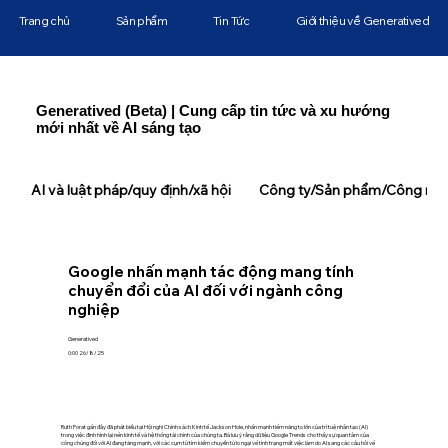
Trang chủ
Sản phẩm
Tin Tức
Giới thiệu về Generatived
Generatived (Beta) | Cung cấp tin tức và xu hướng
mới nhất về AI sáng tạo
AI và luật pháp/quy định/xã hội
Công ty/Sản phẩm/Công ngh
Google nhấn mạnh tác động mang tính
chuyển đổi của AI đối với ngành công
nghiệp
Generatived
0:00 26/8/25
Ruth Porat gần đây đã phát biểu tại Hội nghị Chính sách Kinh tế Jackson Hole, nhấn mạnh tiềm năng to lớn của trí tuệ nhân tạo (AI)
trong việc định hình lại nền kinh tế và hệ thống tài chính của chúng ta. Bà lưu ý rằng dữ liệu Google Trends cho thấy sự quan tâm của
công chúng đối với AI đang tăng mạnh, với các cụm từ tìm kiếm chuyển từ lo ngại về tình trạng mất việc làm do AI sang các câu hỏi về