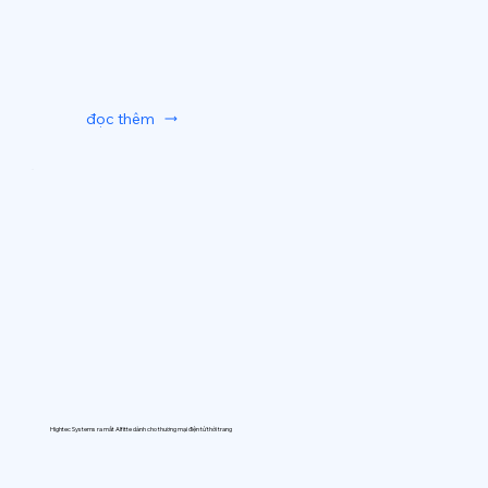
đọc thêm
Hightec Systems ra mắt AIfitte dành cho thương mại điện tử thời trang