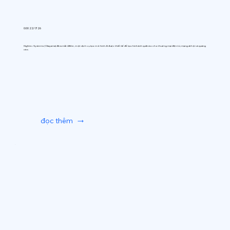
0:00 22/7/26
Hightec Systems (Okayama) đã ra mắt AIfitte, một dịch vụ tạo mô hình AI được thiết kế để tạo hình ảnh quần áo cho thương mại điện tử, mạng xã hội và quảng
cáo.
đọc thêm