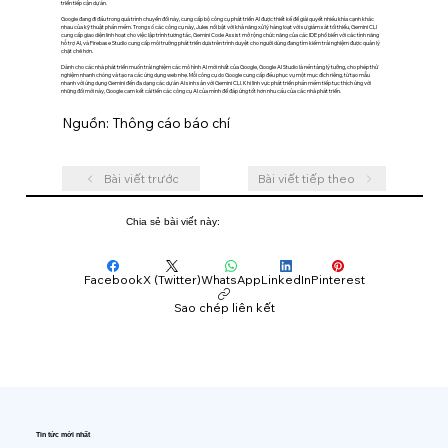
triển tiếp cận dự án.
Google đang đi đầu trong quá trình chuyển đổi này, cung cấp bộ công cụ phát triển AI được thiết kế để giải quyết nhiều khía cạnh khác
nhau của kỹ thuật phần mềm. Trong số các công cụ này, Jules nổi bật với khả năng xử lý hàng loạt với sự giám sát tối thiểu, Gemini CLI
cung cấp giao diện linh hoạt cho việc lập trình tương tác, Gemini Code Assist mở rộng chức năng của các IDE phổ biến với các tính năng
hỗ trợ AI, và Firebase Studio cung cấp môi trường phát triển dựa trên trình duyệt cho người dùng đang tìm kiếm trải nghiệm được quản lý
chặt chẽ hơn.
Dành cho các nhà phát triển muốn trải nghiệm các mô hình AI mới nhất của Google, Google AI Studio là nền tảng lý tưởng, cho phép thử
nghiệm nhanh chóng và tạo ra các ứng dụng web nhẹ. Mỗi công cụ do Google cung cấp đều phục vụ một mục đích riêng, từ tạo mẫu
nhanh với ứng dụng Gemini đến đa dạng các dự án AI sinh sản với Gemini CLI. Khi lĩnh vực phát triển phần mềm tiếp tục thích ứng với
những đổi mới này, Google cam kết cải tiến các công cụ AI của mình để đáp ứng tốt hơn nhu cầu của các nhà phát triển.
Nguồn: Thông cáo báo chí
Bài viết trước
Bài viết tiếp theo
Chia sẻ bài viết này:
Facebook
X (Twitter)
WhatsApp
LinkedIn
Pinterest
Sao chép liên kết
Tin tức mới nhất