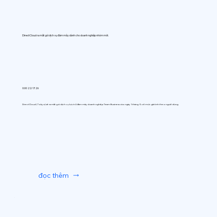
DirectCloud ra mắt gói dịch vụ đám mây dành cho doanh nghiệp nhóm mới.
0:00 22/7/26
DirectCloud (Tokyo) sẽ ra mắt gói dịch vụ lưu trữ đám mây doanh nghiệp Team Business vào ngày 1 tháng 9, với mức giá tính theo người dùng.
đọc thêm