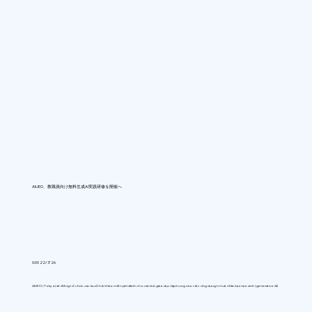
AIUEO、教職員向け無料生成AI実践研修を開催へ
0:00 22/7/26
AIUEO (Tokyo) sẽ đồng tổ chức các buổi hội thảo miễn phí dành cho cán bộ giáo dục tập trung vào việc ứng dụng trí tuệ nhân tạo tạo sinh (generative AI)