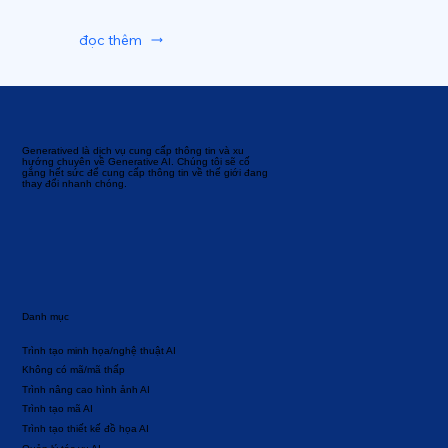
đọc thêm
Generatived là dịch vụ cung cấp thông tin và xu
hướng chuyên về Generative AI. Chúng tôi sẽ cố
gắng hết sức để cung cấp thông tin về thế giới đang
thay đổi nhanh chóng.
Danh mục
Trình tạo minh họa/nghệ thuật AI
Không có mã/mã thấp
Trình nâng cao hình ảnh AI
Trình tạo mã AI
Trình tạo thiết kế đồ họa AI