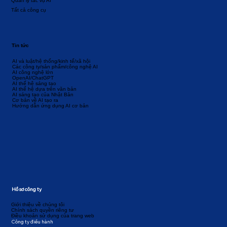
Quản lý tác vụ AI
Tất cả công cụ
Tin tức
AI và luật/hệ thống/kinh tế/xã hội
Các công ty/sản phẩm/công nghệ AI
AI công nghệ lớn
OpenAI/ChatGPT
AI thế hệ sáng tạo
AI thế hệ dựa trên văn bản
AI sáng tạo của Nhật Bản
Cơ bản về AI tạo ra
Hướng dẫn ứng dụng AI cơ bản
Hồ sơ công ty
Giới thiệu về chúng tôi
Chính sách quyền riêng tư
Điều khoản sử dụng của trang web
Công ty điều hành