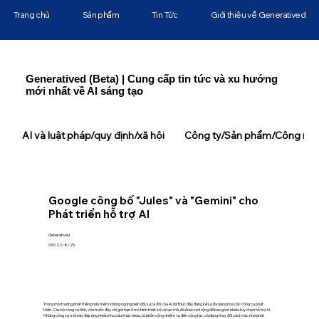
Trang chủ
Sản phẩm
Tin Tức
Giới thiệu về Generatived
Generatived (Beta) | Cung cấp tin tức và xu hướng
mới nhất về AI sáng tạo
AI và luật pháp/quy định/xã hội
Công ty/Sản phẩm/Công ngh
Google công bố "Jules" và "Gemini" cho
Phát triển hỗ trợ AI
Generatived
0:00 22/8/25
Trong môi trường phát triển phần mềm không ngừng biến đổi, sự ra đời của AI đã thúc đẩy đáng kể sự đa dạng hóa các công cụ phát
triển. Các bộ công cụ tĩnh, vốn trước đây chỉ giới hạn ở mô hình thiết kế và tạo mã, đã được mở rộng để bao gồm nhiều tùy chọn hỗ trợ AI.
Những công cụ mới này đáp ứng nhiều nhu cầu khác nhau, từ phân công nhiệm vụ đến cộng tác, và đang thay đổi cách các nhà phát