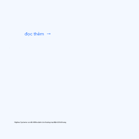
đọc thêm
Hightec Systems ra mắt AIfitte dành cho thương mại điện tử thời trang