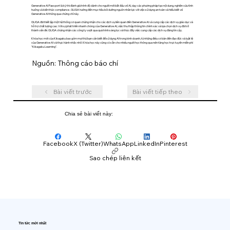
Generative AI Passport là kỳ thi đánh giá trình độ dành cho người mới bắt đầu về AI, dạy các phương pháp tạo nội dung, nghiên cứu tình
huống và kiến ​​thức compliance . GUGA hướng đến mục tiêu bồi dưỡng nguồn nhân lực với việc sử dụng an toàn và hiểu biết về
Generative AI thông qua chứng chỉ này.
GUGA đã thiết lập một hệ thống cơ quan chứng nhận cho các dịch vụ liên quan đến Generative AI và cung cấp các dịch vụ giáo dục và
hỗ trợ chất lượng cao. Với sự phát triển nhanh chóng của Generative AI, việc thu thập thông tin chính xác và lựa chọn dịch vụ đã trở
thành vấn đề. GUGA chứng nhận các công ty vượt qua quá trình sàng lọc và thúc đẩy việc cung cấp các dịch vụ đáng tin cậy.
Khóa học mới của Kikagaku bao gồm mọi thứ bạn cần biết để sử dụng AI trong kinh doanh, từ những điều cơ bản đến đạo đức và luật lệ
của Generative AI và thực hành nhắc nhở. Khóa học này cũng có sẵn cho nhiều người học thông qua nền tảng học trực tuyến miễn phí
"Kikagaku Learning".
Nguồn: Thông cáo báo chí
Bài viết trước
Bài viết tiếp theo
Chia sẻ bài viết này:
Facebook
X (Twitter)
WhatsApp
LinkedIn
Pinterest
Sao chép liên kết
Tin tức mới nhất