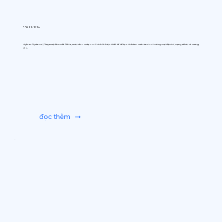
0:00 22/7/26
Hightec Systems (Okayama) đã ra mắt AIfitte, một dịch vụ tạo mô hình AI được thiết kế để tạo hình ảnh quần áo cho thương mại điện tử, mạng xã hội và quảng
cáo.
đọc thêm