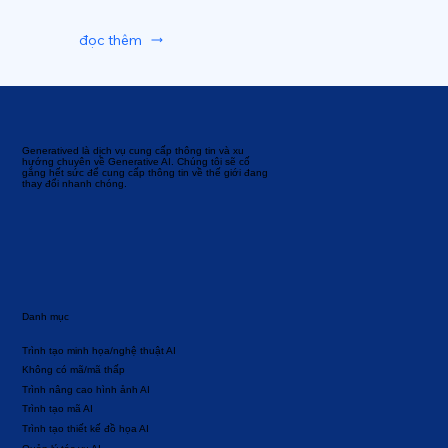
đọc thêm
Generatived là dịch vụ cung cấp thông tin và xu
hướng chuyên về Generative AI. Chúng tôi sẽ cố
gắng hết sức để cung cấp thông tin về thế giới đang
thay đổi nhanh chóng.
Danh mục
Trình tạo minh họa/nghệ thuật AI
Không có mã/mã thấp
Trình nâng cao hình ảnh AI
Trình tạo mã AI
Trình tạo thiết kế đồ họa AI