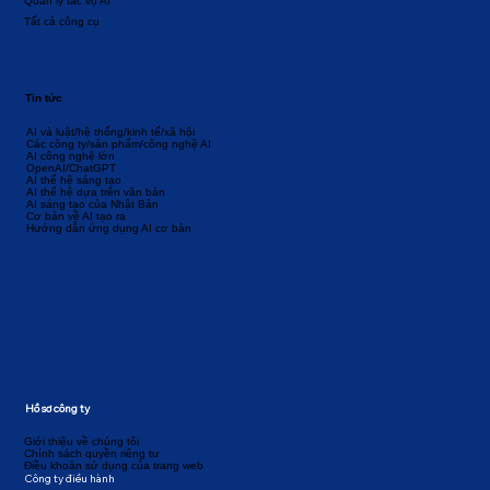
Quản lý tác vụ AI
Tất cả công cụ
Tin tức
AI và luật/hệ thống/kinh tế/xã hội
Các công ty/sản phẩm/công nghệ AI
AI công nghệ lớn
OpenAI/ChatGPT
AI thế hệ sáng tạo
AI thế hệ dựa trên văn bản
AI sáng tạo của Nhật Bản
Cơ bản về AI tạo ra
Hướng dẫn ứng dụng AI cơ bản
Hồ sơ công ty
Giới thiệu về chúng tôi
Chính sách quyền riêng tư
Điều khoản sử dụng của trang web
Công ty điều hành