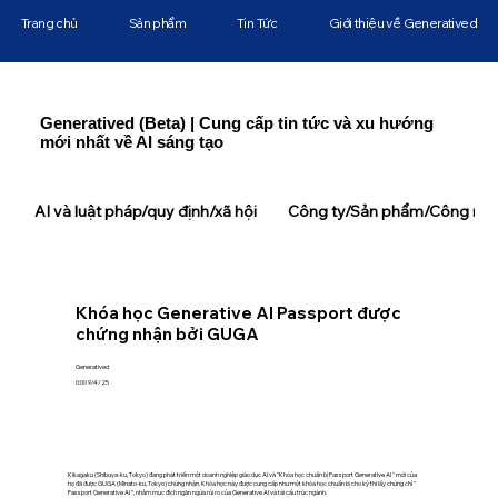
Trang chủ
Sản phẩm
Tin Tức
Giới thiệu về Generatived
Generatived (Beta) | Cung cấp tin tức và xu hướng
mới nhất về AI sáng tạo
AI và luật pháp/quy định/xã hội
Công ty/Sản phẩm/Công ngh
Khóa học Generative AI Passport được
chứng nhận bởi GUGA
Generatived
0:00 9/4/25
Kikagaku (Shibuya-ku, Tokyo) đang phát triển một doanh nghiệp giáo dục AI và "Khóa học chuẩn bị Passport Generative AI " mới của
họ đã được GUGA (Minato-ku, Tokyo) chứng nhận. Khóa học này được cung cấp như một khóa học chuẩn bị cho kỳ thi lấy chứng chỉ "
Passport Generative AI ", nhằm mục đích ngăn ngừa rủi ro của Generative AI và tái cấu trúc ngành.