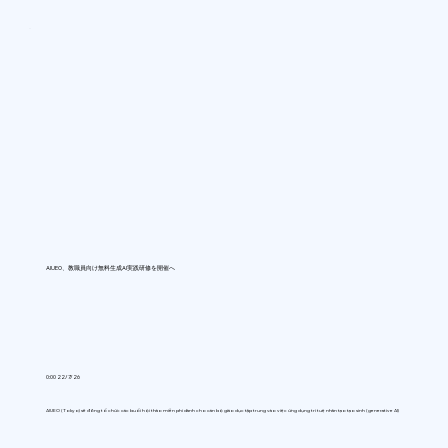
AIUEO、教職員向け無料生成AI実践研修を開催へ
0:00 22/7/26
AIUEO (Tokyo) sẽ đồng tổ chức các buổi hội thảo miễn phí dành cho cán bộ giáo dục tập trung vào việc ứng dụng trí tuệ nhân tạo tạo sinh (generative AI)