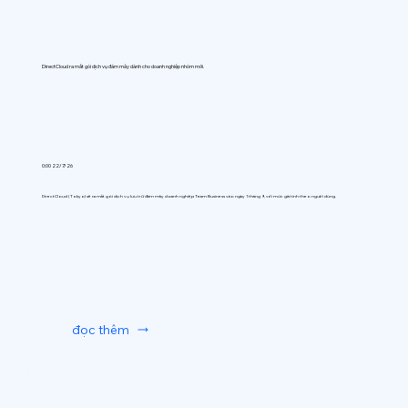
DirectCloud ra mắt gói dịch vụ đám mây dành cho doanh nghiệp nhóm mới.
0:00 22/7/26
DirectCloud (Tokyo) sẽ ra mắt gói dịch vụ lưu trữ đám mây doanh nghiệp Team Business vào ngày 1 tháng 9, với mức giá tính theo người dùng.
đọc thêm