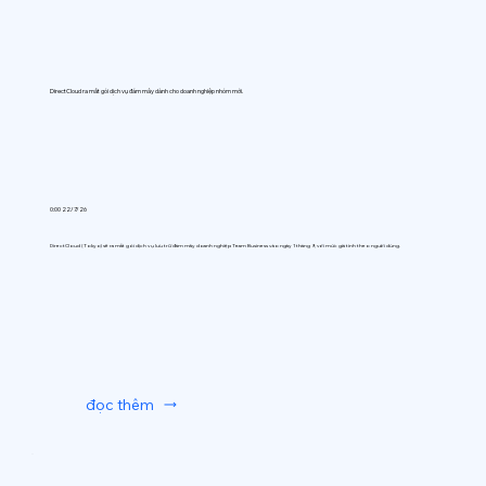
DirectCloud ra mắt gói dịch vụ đám mây dành cho doanh nghiệp nhóm mới.
0:00 22/7/26
DirectCloud (Tokyo) sẽ ra mắt gói dịch vụ lưu trữ đám mây doanh nghiệp Team Business vào ngày 1 tháng 9, với mức giá tính theo người dùng.
đọc thêm