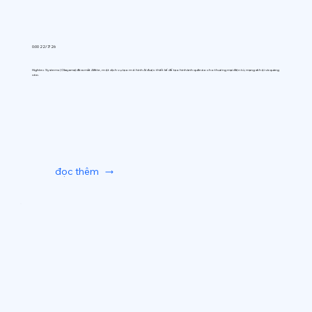
0:00 22/7/26
Hightec Systems (Okayama) đã ra mắt AIfitte, một dịch vụ tạo mô hình AI được thiết kế để tạo hình ảnh quần áo cho thương mại điện tử, mạng xã hội và quảng
cáo.
đọc thêm