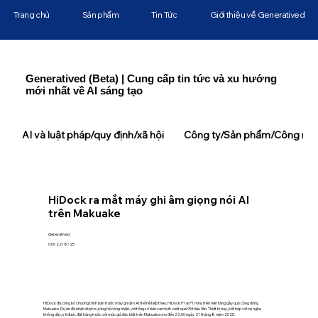
Trang chủ
Sản phẩm
Tin Tức
Giới thiệu về Generatived
Generatived (Beta) | Cung cấp tin tức và xu hướng
mới nhất về AI sáng tạo
AI và luật pháp/quy định/xã hội
Công ty/Sản phẩm/Công ngh
HiDock ra mắt máy ghi âm giọng nói AI
trên Makuake
Generatived
0:00 22/8/25
HiDock đã công bố chương trình bán trước máy ghi âm AI thế hệ tiếp theo, HiDock P1 & P1 mini, trên nền tảng gây quỹ cộng đồng
Makuake. Dự án đã nhận được sự ủng hộ nồng nhiệt, với tổng số tiền cam kết vượt quá 95 triệu Yên. Thiết bị này, kết hợp với tai nghe
không dây, sẽ được đặt hàng trước với mức giá đặc biệt trên Makuake cho đến 22:00 ngày 21 tháng 8 năm 2025.