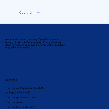
đọc thêm
Generatived là dịch vụ cung cấp thông tin và xu
hướng chuyên về Generative AI. Chúng tôi sẽ cố
gắng hết sức để cung cấp thông tin về thế giới đang
thay đổi nhanh chóng.
Danh mục
Trình tạo minh họa/nghệ thuật AI
Không có mã/mã thấp
Trình nâng cao hình ảnh AI
Trình tạo mã AI
Trình tạo thiết kế đồ họa AI