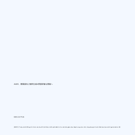
AIUEO、教職員向け無料生成AI実践研修を開催へ
0:00 22/7/26
AIUEO (Tokyo) sẽ đồng tổ chức các buổi hội thảo miễn phí dành cho cán bộ giáo dục tập trung vào việc ứng dụng trí tuệ nhân tạo tạo sinh (generative AI)