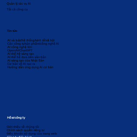
Quản lý tác vụ AI
Tất cả công cụ
Tin tức
AI và luật/hệ thống/kinh tế/xã hội
Các công ty/sản phẩm/công nghệ AI
AI công nghệ lớn
OpenAI/ChatGPT
AI thế hệ sáng tạo
AI thế hệ dựa trên văn bản
AI sáng tạo của Nhật Bản
Cơ bản về AI tạo ra
Hướng dẫn ứng dụng AI cơ bản
Hồ sơ công ty
Giới thiệu về chúng tôi
Chính sách quyền riêng tư
Điều khoản sử dụng của trang web