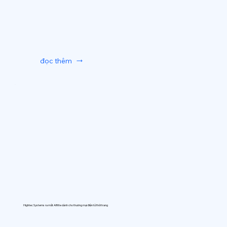
đọc thêm
Hightec Systems ra mắt AIfitte dành cho thương mại điện tử thời trang