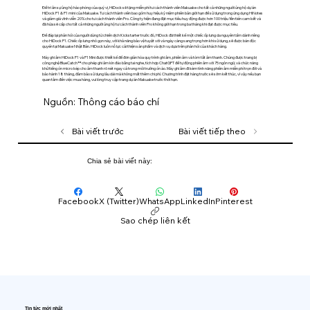
Để tri ân sự ủng hộ hào phóng của quý vị, HiDock sẽ tặng miễn phí tư cách thành viên Makuake cho tất cả những người ủng hộ dự án
HiDock P1 & P1 mini của Makuake. Tư cách thành viên bao gồm huy hiệu kỷ niệm phiên bản giới hạn để sử dụng trong ứng dụng HiNotes
và giảm giá vĩnh viễn 20% cho tư cách thành viên Pro. Công ty hiện đang đặt mục tiêu huy động được hơn 100 triệu Yên tiền cam kết và
đã hứa sẽ cấp cho tất cả những người ủng hộ tư cách thành viên Pro không giới hạn trong ba tháng khi đạt được mục tiêu.
Để đáp lại phản hồi của người dùng từ chiến dịch Kickstarter trước đó, HiDock đã thiết kế một chiếc ốp lưng da nguyên tấm dành riêng
cho HiDock P1. Chiếc ốp lưng nhỏ gọn này, với khả năng bảo vệ tuyệt vời và ngày càng sang trọng hơn khi sử dụng, sẽ được bán độc
quyền tại Makuake Nhật Bản. HiDock luôn nỗ lực cải thiện sản phẩm và dịch vụ dựa trên phản hồi của khách hàng.
Máy ghi âm HiDock P1 và P1 Mini được thiết kế để đơn giản hóa quy trình ghi âm, phiên âm và tóm tắt âm thanh. Chúng được trang bị
công nghệ BlueCatch™ cho phép ghi âm kín đáo bằng tai nghe, tích hợp ChatGPT để tự động phiên âm với 75 ngôn ngữ, và chức năng
khử tiếng ồn micro kép cho âm thanh rõ nét ngay cả trong môi trường ồn ào. Máy ghi âm đi kèm tính năng phiên âm miễn phí trọn đời và
bảo hành 18 tháng, đảm bảo sử dụng lâu dài mà không mất thêm chi phí. Chương trình đặt hàng trước sẽ sớm kết thúc, vì vậy nếu bạn
quan tâm đến việc mua hàng, vui lòng truy cập trang dự án Makuake trước thời hạn.
Nguồn: Thông cáo báo chí
Bài viết trước
Bài viết tiếp theo
Chia sẻ bài viết này:
Facebook
X (Twitter)
WhatsApp
LinkedIn
Pinterest
Sao chép liên kết
Tin tức mới nhất