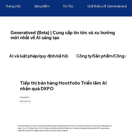
Trang chủ
Sản phẩm
Tin Tức
Giới thiệu về Generatived
Generatived (Beta) | Cung cấp tin tức và xu hướng
mới nhất về AI sáng tạo
AI và luật pháp/quy định/xã hội
Công ty/Sản phẩm/Công ngh
Tiếp thị bán hàng Hootfolio Triển lãm AI
nhân quả DXPO
Generatived
0:00 14/8/25
hootfolio (Minato-ku, Tokyo) sẽ tham gia triển lãm Sales & Marketing DXPO Tokyo 2025 Summer, được tổ chức tại Tokyo Big Sight vào
ngày 21 và 22 tháng 8 năm 2025. Công ty sẽ triển lãm "phân tích nhân quả", sử dụng công nghệ AI nhân quả do NEC Laboratories
phát triển, nhằm hỗ trợ digital transformation trong bán hàng và tiếp thị.