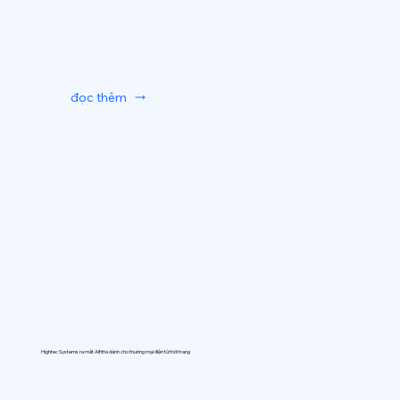
đọc thêm
Hightec Systems ra mắt AIfitte dành cho thương mại điện tử thời trang