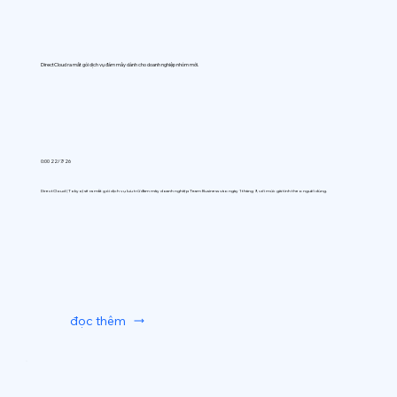
DirectCloud ra mắt gói dịch vụ đám mây dành cho doanh nghiệp nhóm mới.
0:00 22/7/26
DirectCloud (Tokyo) sẽ ra mắt gói dịch vụ lưu trữ đám mây doanh nghiệp Team Business vào ngày 1 tháng 9, với mức giá tính theo người dùng.
đọc thêm