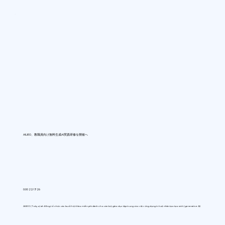
AIUEO、教職員向け無料生成AI実践研修を開催へ
0:00 22/7/26
AIUEO (Tokyo) sẽ đồng tổ chức các buổi hội thảo miễn phí dành cho cán bộ giáo dục tập trung vào việc ứng dụng trí tuệ nhân tạo tạo sinh (generative AI)