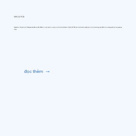
0:00 22/7/26
Hightec Systems (Okayama) đã ra mắt AIfitte, một dịch vụ tạo mô hình AI được thiết kế để tạo hình ảnh quần áo cho thương mại điện tử, mạng xã hội và quảng
cáo.
đọc thêm