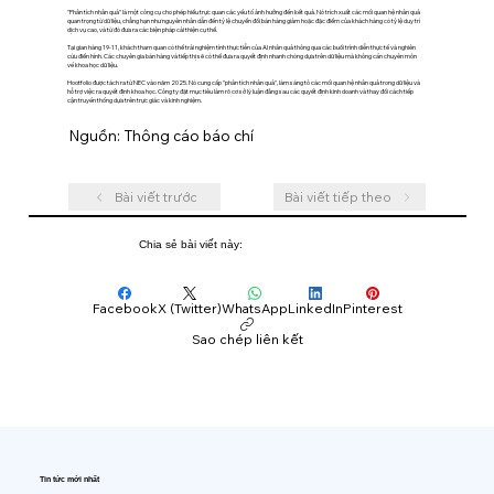
"Phân tích nhân quả" là một công cụ cho phép hiểu trực quan các yếu tố ảnh hưởng đến kết quả. Nó trích xuất các mối quan hệ nhân quả
quan trọng từ dữ liệu, chẳng hạn như nguyên nhân dẫn đến tỷ lệ chuyển đổi bán hàng giảm hoặc đặc điểm của khách hàng có tỷ lệ duy trì
dịch vụ cao, và từ đó đưa ra các biện pháp cải thiện cụ thể.
Tại gian hàng 19-11, khách tham quan có thể trải nghiệm tính thực tiễn của AI nhân quả thông qua các buổi trình diễn thực tế và nghiên
cứu điển hình. Các chuyên gia bán hàng và tiếp thị sẽ có thể đưa ra quyết định nhanh chóng dựa trên dữ liệu mà không cần chuyên môn
về khoa học dữ liệu.
Hootfolio được tách ra từ NEC vào năm 2025. Nó cung cấp "phân tích nhân quả", làm sáng tỏ các mối quan hệ nhân quả trong dữ liệu và
hỗ trợ việc ra quyết định khoa học. Công ty đặt mục tiêu làm rõ cơ sở lý luận đằng sau các quyết định kinh doanh và thay đổi cách tiếp
cận truyền thống dựa trên trực giác và kinh nghiệm.
Nguồn: Thông cáo báo chí
Bài viết trước
Bài viết tiếp theo
Chia sẻ bài viết này:
Facebook
X (Twitter)
WhatsApp
LinkedIn
Pinterest
Sao chép liên kết
Tin tức mới nhất