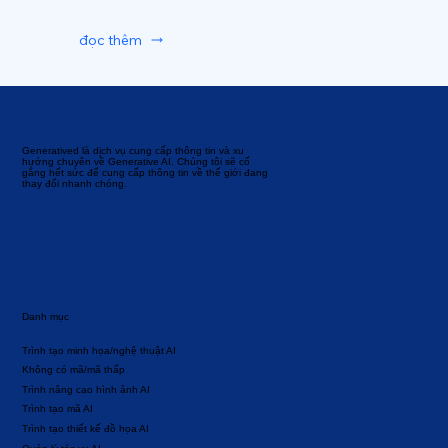
đọc thêm
Generatived là dịch vụ cung cấp thông tin và xu
hướng chuyên về Generative AI. Chúng tôi sẽ cố
gắng hết sức để cung cấp thông tin về thế giới đang
thay đổi nhanh chóng.
Danh mục
Trình tạo minh họa/nghệ thuật AI
Không có mã/mã thấp
Trình nâng cao hình ảnh AI
Trình tạo mã AI
Trình tạo thiết kế đồ họa AI