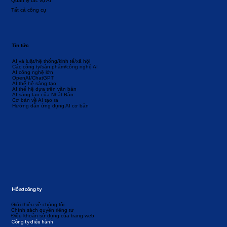
Quản lý tác vụ AI
Tất cả công cụ
Tin tức
AI và luật/hệ thống/kinh tế/xã hội
Các công ty/sản phẩm/công nghệ AI
AI công nghệ lớn
OpenAI/ChatGPT
AI thế hệ sáng tạo
AI thế hệ dựa trên văn bản
AI sáng tạo của Nhật Bản
Cơ bản về AI tạo ra
Hướng dẫn ứng dụng AI cơ bản
Hồ sơ công ty
Giới thiệu về chúng tôi
Chính sách quyền riêng tư
Điều khoản sử dụng của trang web
Công ty điều hành