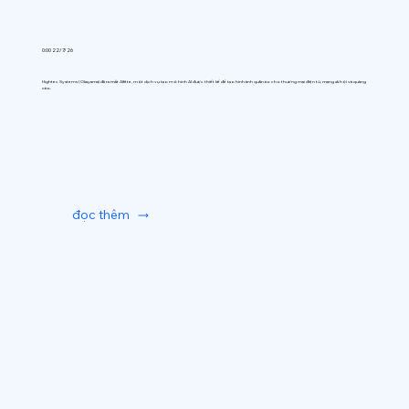
0:00 22/7/26
Hightec Systems (Okayama) đã ra mắt AIfitte, một dịch vụ tạo mô hình AI được thiết kế để tạo hình ảnh quần áo cho thương mại điện tử, mạng xã hội và quảng
cáo.
đọc thêm