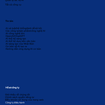
Quản lý tác vụ AI
Tất cả công cụ
Tin tức
AI và luật/hệ thống/kinh tế/xã hội
Các công ty/sản phẩm/công nghệ AI
AI công nghệ lớn
OpenAI/ChatGPT
AI thế hệ sáng tạo
AI thế hệ dựa trên văn bản
AI sáng tạo của Nhật Bản
Cơ bản về AI tạo ra
Hướng dẫn ứng dụng AI cơ bản
Hồ sơ công ty
Giới thiệu về chúng tôi
Chính sách quyền riêng tư
Điều khoản sử dụng của trang web
Công ty điều hành