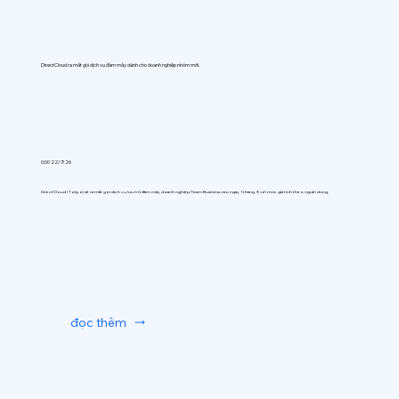
DirectCloud ra mắt gói dịch vụ đám mây dành cho doanh nghiệp nhóm mới.
0:00 22/7/26
DirectCloud (Tokyo) sẽ ra mắt gói dịch vụ lưu trữ đám mây doanh nghiệp Team Business vào ngày 1 tháng 9, với mức giá tính theo người dùng.
đọc thêm