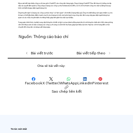
Miyazaki kết hợp nhiều công cụ AI, bao gồm ChatGPT, vào công việc hàng ngày. Ông sử dụng ChatGPT Plus để chia sẻ ý tưởng và sắp
xếp các quyết định quản lý. Ông cũng sử dụng các công cụ như NotebookLM, Diffy và V0, hỗ trợ thành công cho việc tự động hóa quy
trình và thiết kế giao diện người dùng (UI).
Ông khuyến nghị "sử dụng các công cụ khác nhau" và "làm quen" với AI để sử dụng hiệu quả. Ông cho biết bằng cách giao nhiệm vụ cho
AI, bạn có thể hiểu được điểm mạnh của AI và sử dụng nó một cách phù hợp trong công việc. Illsil cung cấp giao diện người dùng trực
quan và các mẫu chuyên biệt cho tiếng Nhật, giúp đơn giản hóa việc tạo tài liệu.
Trang web chính thức của Illsil cung cấp thông tin chi tiết về dịch vụ tạo slide tự động dựa trên AI và thông tin chiến dịch. Một video phỏng
vấn CEO Miyazaki về việc sử dụng các công cụ AI cũng có sẵn trên YouTube, giúp bạn hiểu sâu hơn. Hợp tác với AI mang đến cơ hội
chuyển đổi công việc và năng suất hàng ngày.
Nguồn: Thông cáo báo chí
Bài viết trước
Bài viết tiếp theo
Chia sẻ bài viết này:
Facebook
X (Twitter)
WhatsApp
LinkedIn
Pinterest
Sao chép liên kết
Tin tức mới nhất