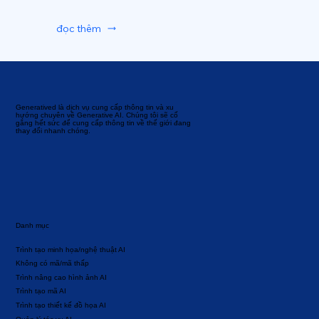
đọc thêm
Generatived là dịch vụ cung cấp thông tin và xu
hướng chuyên về Generative AI. Chúng tôi sẽ cố
gắng hết sức để cung cấp thông tin về thế giới đang
thay đổi nhanh chóng.
Danh mục
Trình tạo minh họa/nghệ thuật AI
Không có mã/mã thấp
Trình nâng cao hình ảnh AI
Trình tạo mã AI
Trình tạo thiết kế đồ họa AI