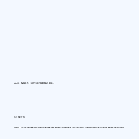
AIUEO、教職員向け無料生成AI実践研修を開催へ
0:00 22/7/26
AIUEO (Tokyo) sẽ đồng tổ chức các buổi hội thảo miễn phí dành cho cán bộ giáo dục tập trung vào việc ứng dụng trí tuệ nhân tạo tạo sinh (generative AI)