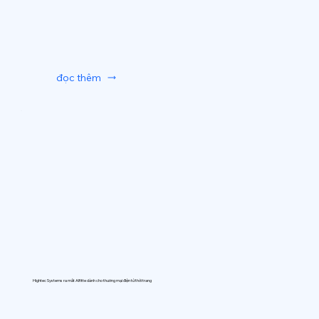
đọc thêm
Hightec Systems ra mắt AIfitte dành cho thương mại điện tử thời trang