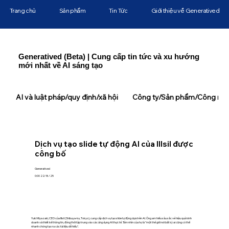
Trang chủ
Sản phẩm
Tin Tức
Giới thiệu về Generatived
Generatived (Beta) | Cung cấp tin tức và xu hướng
mới nhất về AI sáng tạo
AI và luật pháp/quy định/xã hội
Công ty/Sản phẩm/Công ngh
Dịch vụ tạo slide tự động AI của Illsil được
công bố
Generatived
0:00 22/8/25
Yuki Miyazaki, CEO của Illsil (Shibuya-ku, Tokyo), cung cấp dịch vụ tạo slide tự động dựa trên AI. Ông am hiểu sâu sắc về hiệu quả kinh
doanh và thiết kế thông tin, đồng thời tập trung vào các ứng dụng AI thực tế. Tầm nhìn của họ là "một thế giới nơi bất kỳ ai cũng có thể
nhanh chóng tạo ra các tài liệu dễ hiểu".