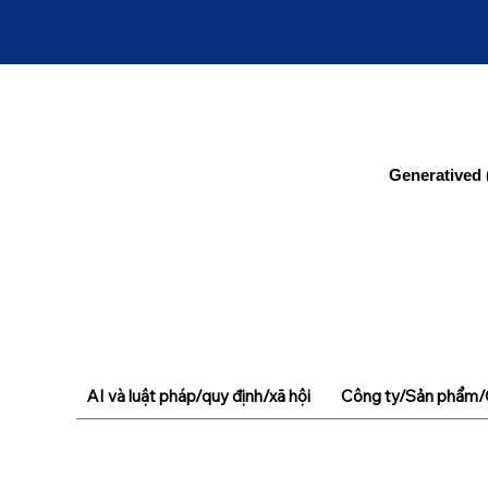
Generatived 
AI và luật pháp/quy định/xã hội
Công ty/Sản phẩm/