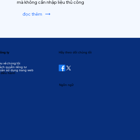
mà không cần nhập liệu thủ công
đọc thêm
ông ty
Hãy theo dõi chúng tôi
ệu về chúng tôi
ách quyền riêng tư
oản sử dụng trang web
 điều hành
Ngôn ngữ