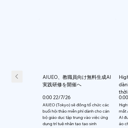
AIUEO、教職員向け無料生成AI
Hig
実践研修を開催へ
dàn
thời
0:00 22/7/26
0:0
AIUEO (Tokyo) sẽ đồng tổ chức các
High
buổi hội thảo miễn phí dành cho cán
mắt 
bộ giáo dục tập trung vào việc ứng
AI đ
dụng trí tuệ nhân tạo tạo sinh
áo c