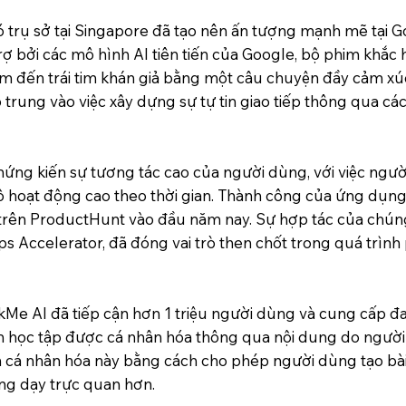
 trụ sở tại Singapore đã tạo nên ấn tượng mạnh mẽ tại G
ợ bởi các mô hình AI tiên tiến của Google, bộ phim khắc 
m đến trái tim khán giả bằng một câu chuyện đầy cảm xúc
 trung vào việc xây dựng sự tự tin giao tiếp thông qua các
 chứng kiến sự tương tác cao của người dùng, với việc ng
 hoạt động cao theo thời gian. Thành công của ứng dụng
u trên ProductHunt vào đầu năm nay. Sự hợp tác của chúng 
s Accelerator, đã đóng vai trò then chốt trong quá trình 
Me AI đã tiếp cận hơn 1 triệu người dùng và cung cấp đa 
 học tập được cá nhân hóa thông qua nội dung do người 
h cá nhân hóa này bằng cách cho phép người dùng tạo bài
ảng dạy trực quan hơn.