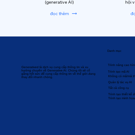
(generative AI)
hội 
đọc thêm
đ
Danh mục
Trình nâng cao hìn
Generatived là dịch vụ cung cấp thông tin và xu
hướng chuyên về Generative AI. Chúng tôi sẽ cố
Trình tạo mã AI
gắng hết sức để cung cấp thông tin về thế giới đang
Không có mã/mã t
thay đổi nhanh chóng.
Quản lý tác vụ AI
Tất cả công cụ
Trình tạo thiết kế 
Trình tạo minh họa