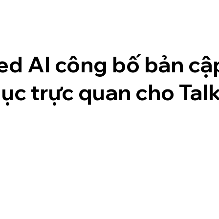
red AI công bố bản cậ
dục trực quan cho Tal