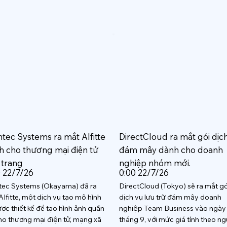
htec Systems ra mắt AIfitte
DirectCloud ra mắt gói dịc
h cho thương mại điện tử
đám mây dành cho doanh
 trang
nghiệp nhóm mới.
0 22/7/26
0:00 22/7/26
tec Systems (Okayama) đã ra
DirectCloud (Tokyo) sẽ ra mắt gó
AIfitte, một dịch vụ tạo mô hình
dịch vụ lưu trữ đám mây doanh
ược thiết kế để tạo hình ảnh quần
nghiệp Team Business vào ngày
ho thương mại điện tử, mạng xã
tháng 9, với mức giá tính theo ng