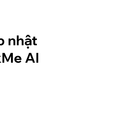
p nhật
kMe AI