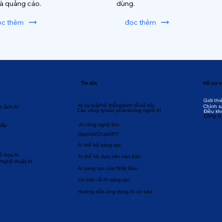
và quảng cáo.
dùng.
ọc thêm
đọc thêm
Tin tức
Hồ sơ c
Giới thi
AI và luật/hệ thống/kinh tế/xã hội
Chính s
h ảnh AI
Các công ty/sản phẩm/công nghệ AI
Điều kh
Công ty
AI công nghệ lớn
hấp
OpenAI/ChatGPT
AI thế hệ sáng tạo
đồ họa AI
AI thế hệ dựa trên văn bản
/nghệ thuật AI
AI sáng tạo của Nhật Bản
Cơ bản về AI sáng tạo
Hướng dẫn ứng dụng AI cơ bản