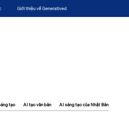
c
Giới thiệu về Generatived
sáng tạo
AI tạo văn bản
AI sáng tạo của Nhật Bản
Khái n