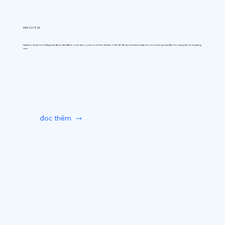
0:00 22/7/26
Hightec Systems (Okayama) đã ra mắt AIfitte, một dịch vụ tạo mô hình AI được thiết kế để tạo hình ảnh quần áo cho thương mại điện tử, mạng xã hội và quảng
cáo.
đọc thêm