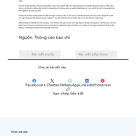
cộng.
Hội thảo sẽ đề cập đến mọi thứ từ những điều cơ bản của ChatGPT đến các ứng dụng thực tế, cho phép người tham gia học bằng cách
thực sự vận hành nó. Giảng viên sẽ là kỹ sư Generative AI Shinnosuke Kai, người sẽ giới thiệu các ví dụ cụ thể về cách sử dụng dựa trên
kinh nghiệm sâu rộng của mình.
Sự kiện này dự kiến ​​sẽ được phát trực tiếp vào ngày 4 tháng 3 năm 2025 và sẽ có sẵn để xem theo yêu cầu sau đó, đồng thời có thể
truy cập thông qua nền tảng trực tuyến "deliveru". Học phí là 33.000 yên cho thành viên và 40.700 yên cho công chúng.
Hiệp hội Quản lý Nhật Bản tổ chức khoảng 1.400 hội thảo mỗi năm với mục đích hiện đại hóa và hợp lý hóa quản lý. Hội thảo này, như một
phần của các khóa học quản lý thực tế, sẽ cung cấp cho người tham gia cơ hội nâng cao kỹ năng và xây dựng mạng lưới. Chi tiết và đơn
đăng ký có thể được tìm thấy trên trang web chính thức.
Nguồn: Thông cáo báo chí
Bài viết trước
Bài viết tiếp theo
Chia sẻ bài viết này:
Facebook
X (Twitter)
WhatsApp
LinkedIn
Pinterest
Sao chép liên kết
Tin tức mới nhất