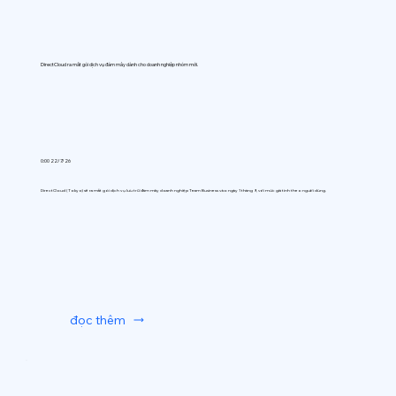
DirectCloud ra mắt gói dịch vụ đám mây dành cho doanh nghiệp nhóm mới.
0:00 22/7/26
DirectCloud (Tokyo) sẽ ra mắt gói dịch vụ lưu trữ đám mây doanh nghiệp Team Business vào ngày 1 tháng 9, với mức giá tính theo người dùng.
đọc thêm