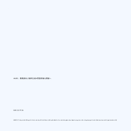
AIUEO、教職員向け無料生成AI実践研修を開催へ
0:00 22/7/26
AIUEO (Tokyo) sẽ đồng tổ chức các buổi hội thảo miễn phí dành cho cán bộ giáo dục tập trung vào việc ứng dụng trí tuệ nhân tạo tạo sinh (generative AI)