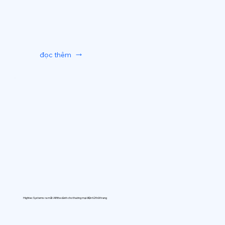
đọc thêm
Hightec Systems ra mắt AIfitte dành cho thương mại điện tử thời trang