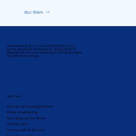
đọc thêm
Generatived là dịch vụ cung cấp thông tin và xu
hướng chuyên về Generative AI. Chúng tôi sẽ cố
gắng hết sức để cung cấp thông tin về thế giới đang
thay đổi nhanh chóng.
Danh mục
Trình tạo minh họa/nghệ thuật AI
Không có mã/mã thấp
Trình nâng cao hình ảnh AI
Trình tạo mã AI
Trình tạo thiết kế đồ họa AI