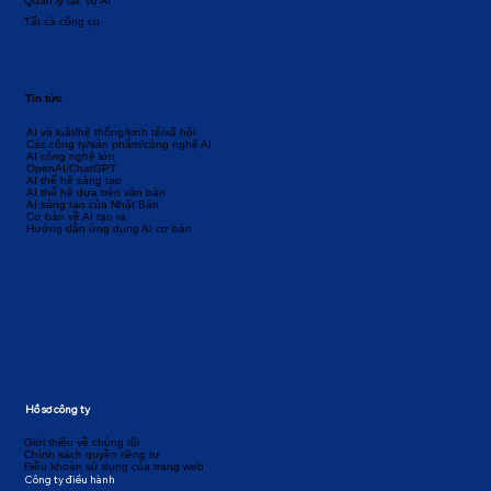
Quản lý tác vụ AI
Tất cả công cụ
Tin tức
AI và luật/hệ thống/kinh tế/xã hội
Các công ty/sản phẩm/công nghệ AI
AI công nghệ lớn
OpenAI/ChatGPT
AI thế hệ sáng tạo
AI thế hệ dựa trên văn bản
AI sáng tạo của Nhật Bản
Cơ bản về AI tạo ra
Hướng dẫn ứng dụng AI cơ bản
Hồ sơ công ty
Giới thiệu về chúng tôi
Chính sách quyền riêng tư
Điều khoản sử dụng của trang web
Công ty điều hành