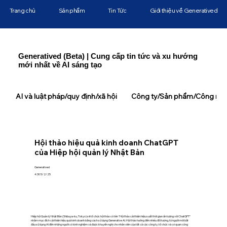
Trang chủ
Sản phẩm
Tin Tức
Giới thiệu về Generatived
Generatived (Beta) | Cung cấp tin tức và xu hướng
mới nhất về AI sáng tạo
AI và luật pháp/quy định/xã hội
Công ty/Sản phẩm/Công ngh
Hội thảo hiệu quả kinh doanh ChatGPT
của Hiệp hội quản lý Nhật Bản
Generatived
4:30 5/2/25
Hiệp hội Quản lý Nhật Bản (Shibuya-ku, Tokyo) sẽ tổ chức hội thảo có tên "Hội thảo cải thiện hiệu suất thời gian ấn tượng với ChatGPT"
nhằm mục đích cải thiện hiệu quả kinh doanh bằng cách sử dụng Generative AI. Hội thảo hướng đến nhiều đối tượng, từ người mới bắt
đầu sử dụng AI đến những người có kinh nghiệm và được khuyến nghị cho nhân viên của tất cả các công ty, tổ chức và cơ quan công