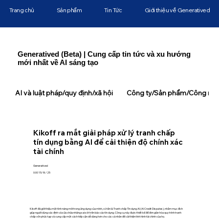
Trang chủ
Sản phẩm
Tin Tức
Giới thiệu về Generatived
Generatived (Beta) | Cung cấp tin tức và xu hướng
mới nhất về AI sáng tạo
AI và luật pháp/quy định/xã hội
Công ty/Sản phẩm/Công ngh
Kikoff ra mắt giải pháp xử lý tranh chấp
tín dụng bằng AI để cải thiện độ chính xác
tài chính
Generatived
0:00 15/8/25
Kikoff đã giới thiệu một tính năng mới trong ứng dụng của mình, có tên là Tranh chấp Tín dụng AI (AI Credit Disputes), nhằm mục đích
giúp người dùng xác định và sửa chữa những sai sót trên báo cáo tín dụng. Công cụ này được thiết kế để đơn giản hóa quy trình tranh
chấp vốn phức tạp và cung cấp một cách tiếp cận dễ dàng hơn cho các cá nhân để cải thiện tình hình tài chính của họ.