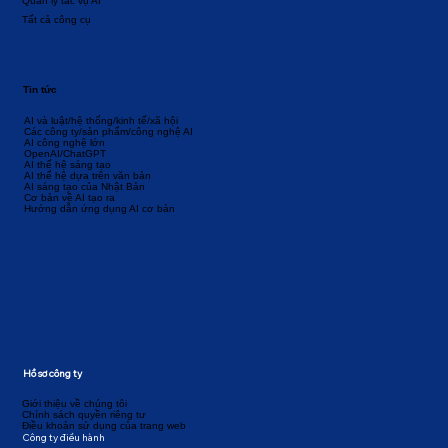
Quản lý tác vụ AI
Tất cả công cụ
Tin tức
AI và luật/hệ thống/kinh tế/xã hội
Các công ty/sản phẩm/công nghệ AI
AI công nghệ lớn
OpenAI/ChatGPT
AI thế hệ sáng tạo
AI thế hệ dựa trên văn bản
AI sáng tạo của Nhật Bản
Cơ bản về AI tạo ra
Hướng dẫn ứng dụng AI cơ bản
Hồ sơ công ty
Giới thiệu về chúng tôi
Chính sách quyền riêng tư
Điều khoản sử dụng của trang web
Công ty điều hành