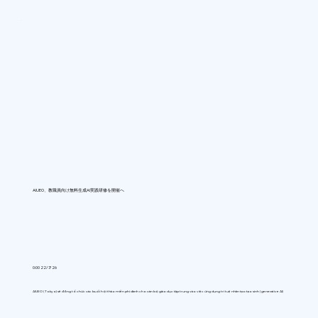
AIUEO、教職員向け無料生成AI実践研修を開催へ
0:00 22/7/26
AIUEO (Tokyo) sẽ đồng tổ chức các buổi hội thảo miễn phí dành cho cán bộ giáo dục tập trung vào việc ứng dụng trí tuệ nhân tạo tạo sinh (generative AI)