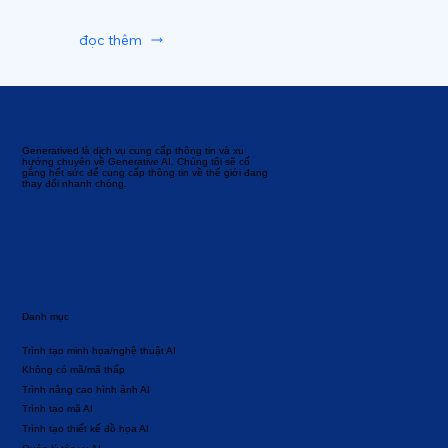
đọc thêm
Generatived là dịch vụ cung cấp thông tin và xu
hướng chuyên về Generative AI. Chúng tôi sẽ cố
gắng hết sức để cung cấp thông tin về thế giới đang
thay đổi nhanh chóng.
Danh mục
Trình tạo minh họa/nghệ thuật AI
Không có mã/mã thấp
Trình nâng cao hình ảnh AI
Trình tạo mã AI
Trình tạo thiết kế đồ họa AI