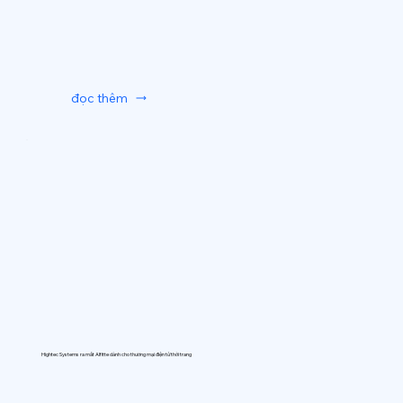
đọc thêm
Hightec Systems ra mắt AIfitte dành cho thương mại điện tử thời trang