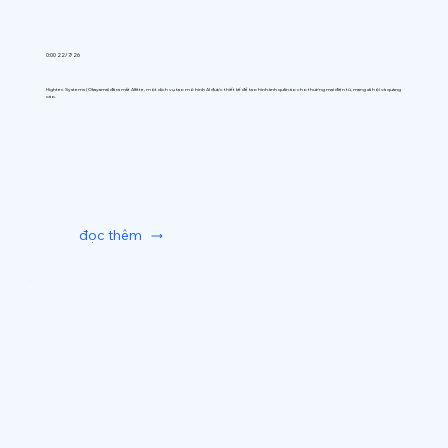
0:00 22/7/26
Hightec Systems (Okayama) đã ra mắt AIfitte, một dịch vụ tạo mô hình AI được thiết kế để tạo hình ảnh quần áo cho thương mại điện tử, mạng xã hội và quảng
cáo.
đọc thêm