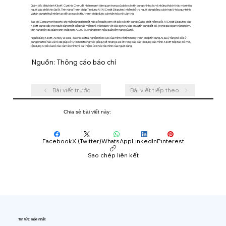
Giám đốc điều hành Kikoff, Cynthia Chen, đã nhấn mạnh tầm quan trọng của báo cáo tín dụng chính xác và những thách thức mà nhiều
người gặp phải khi sửa lỗi. Tính năng Tranh chấp Tín dụng AI (AI Credit Disputes) nhằm hỗ trợ người dùng bằng cách hợp lý hóa quy trình
và tận dụng trí tuệ nhân tạo để tạo ra các thư tranh chấp được cá nhân hóa và tuân thủ.
Tạp chí Consumer Reports ghi nhận rằng gần một nửa số người xem xét báo cáo tín dụng của họ phát hiện ra lỗi. AI Credit Disputes của
Kikoff cung cấp cho người dùng một giải pháp miễn phí, trái ngược với các dịch vụ sửa chữa tín dụng đắt đỏ. Trong giai đoạn thử nghiệm,
tính năng này đã giúp tranh chấp hơn 70.000 lỗi, chứng minh hiệu quả tiềm năng của nó.
Người dùng Kikoff, Ashley Weeks, đã chia sẻ trải nghiệm tích cực của mình với tính năng tranh chấp tín dụng AI, lưu ý rằng nó dễ sử
dụng như thế nào và nó đã giúp cô tự tin hơn trong việc giải quyết những sai sót trong báo cáo tín dụng của mình. Kikoff tiếp tục đổi mới,
tận dụng AI để xóa bỏ rào cản tài chính và cải thiện sức khỏe tài chính của người dùng.
Nguồn: Thông cáo báo chí
Bài viết trước
Bài viết tiếp theo
Chia sẻ bài viết này:
Facebook
X (Twitter)
WhatsApp
LinkedIn
Pinterest
Sao chép liên kết
Tin tức mới nhất