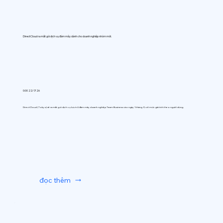
DirectCloud ra mắt gói dịch vụ đám mây dành cho doanh nghiệp nhóm mới.
0:00 22/7/26
DirectCloud (Tokyo) sẽ ra mắt gói dịch vụ lưu trữ đám mây doanh nghiệp Team Business vào ngày 1 tháng 9, với mức giá tính theo người dùng.
đọc thêm