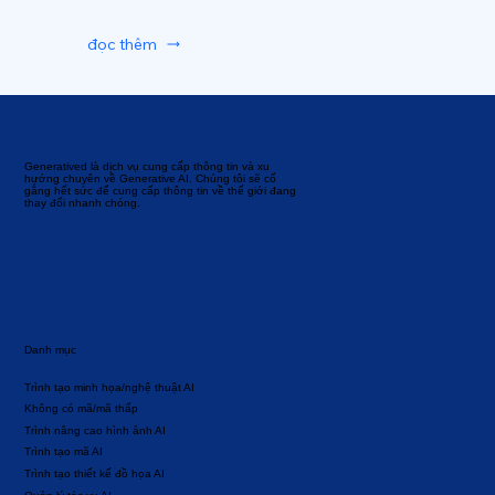
đọc thêm
Generatived là dịch vụ cung cấp thông tin và xu
hướng chuyên về Generative AI. Chúng tôi sẽ cố
gắng hết sức để cung cấp thông tin về thế giới đang
thay đổi nhanh chóng.
Danh mục
Trình tạo minh họa/nghệ thuật AI
Không có mã/mã thấp
Trình nâng cao hình ảnh AI
Trình tạo mã AI
Trình tạo thiết kế đồ họa AI