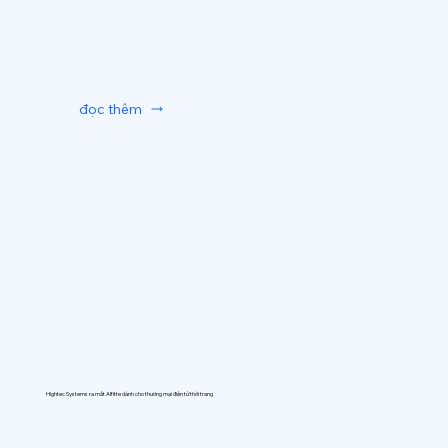
đọc thêm
Hightec Systems ra mắt AIfitte dành cho thương mại điện tử thời trang