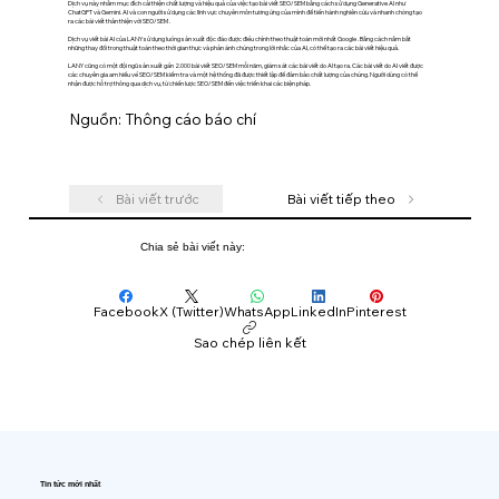
Dịch vụ này nhằm mục đích cải thiện chất lượng và hiệu quả của việc tạo bài viết SEO/SEM bằng cách sử dụng Generative AI như
ChatGPT và Gemini. AI và con người sử dụng các lĩnh vực chuyên môn tương ứng của mình để tiến hành nghiên cứu và nhanh chóng tạo
ra các bài viết thân thiện với SEO/SEM .
Dịch vụ viết bài AI của LANY sử dụng luồng sản xuất độc đáo được điều chỉnh theo thuật toán mới nhất Google . Bằng cách nắm bắt
những thay đổi trong thuật toán theo thời gian thực và phản ánh chúng trong lời nhắc của AI, có thể tạo ra các bài viết hiệu quả.
LANY cũng có một đội ngũ sản xuất gần 2.000 bài viết SEO/SEM mỗi năm, giám sát các bài viết do AI tạo ra. Các bài viết do AI viết được
các chuyên gia am hiểu về SEO/SEM kiểm tra và một hệ thống đã được thiết lập để đảm bảo chất lượng của chúng. Người dùng có thể
nhận được hỗ trợ thông qua dịch vụ, từ chiến lược SEO/SEM đến việc triển khai các biện pháp.
Nguồn: Thông cáo báo chí
Bài viết trước
Bài viết tiếp theo
Chia sẻ bài viết này:
Facebook
X (Twitter)
WhatsApp
LinkedIn
Pinterest
Sao chép liên kết
Tin tức mới nhất