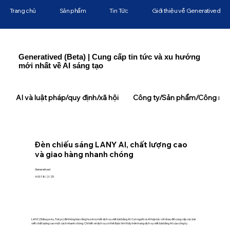
Trang chủ
Sản phẩm
Tin Tức
Giới thiệu về Generatived
Generatived (Beta) | Cung cấp tin tức và xu hướng
mới nhất về AI sáng tạo
AI và luật pháp/quy định/xã hội
Công ty/Sản phẩm/Công ngh
Đèn chiếu sáng LANY AI, chất lượng cao
và giao hàng nhanh chóng
Generatived
4:00 18/2/25
LANY (Shibuya-ku, Tokyo) đã thông báo rằng họ sẽ ra mắt dịch vụ viết bài bằng AI. Con người và AI hợp tác với nhau để cung cấp các bài
viết chất lượng cao một cách nhanh chóng. Chi tiết về dịch vụ có thể được tìm thấy trên trang dịch vụ viết bài bằng AI của công ty.