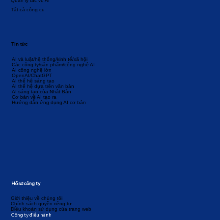
Quản lý tác vụ AI
Tất cả công cụ
Tin tức
AI và luật/hệ thống/kinh tế/xã hội
Các công ty/sản phẩm/công nghệ AI
AI công nghệ lớn
OpenAI/ChatGPT
AI thế hệ sáng tạo
AI thế hệ dựa trên văn bản
AI sáng tạo của Nhật Bản
Cơ bản về AI tạo ra
Hướng dẫn ứng dụng AI cơ bản
Hồ sơ công ty
Giới thiệu về chúng tôi
Chính sách quyền riêng tư
Điều khoản sử dụng của trang web
Công ty điều hành