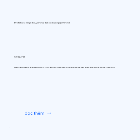
DirectCloud ra mắt gói dịch vụ đám mây dành cho doanh nghiệp nhóm mới.
0:00 22/7/26
DirectCloud (Tokyo) sẽ ra mắt gói dịch vụ lưu trữ đám mây doanh nghiệp Team Business vào ngày 1 tháng 9, với mức giá tính theo người dùng.
đọc thêm