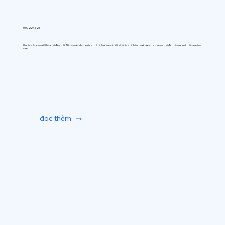
0:00 22/7/26
Hightec Systems (Okayama) đã ra mắt AIfitte, một dịch vụ tạo mô hình AI được thiết kế để tạo hình ảnh quần áo cho thương mại điện tử, mạng xã hội và quảng
cáo.
đọc thêm