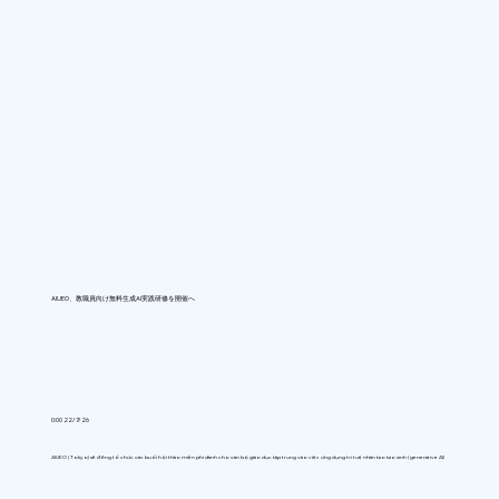
AIUEO、教職員向け無料生成AI実践研修を開催へ
0:00 22/7/26
AIUEO (Tokyo) sẽ đồng tổ chức các buổi hội thảo miễn phí dành cho cán bộ giáo dục tập trung vào việc ứng dụng trí tuệ nhân tạo tạo sinh (generative AI)