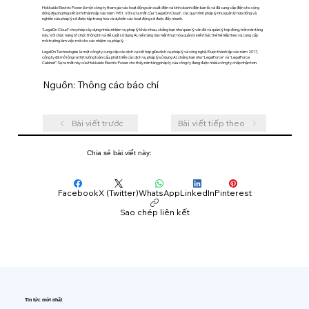
Hokkaido Electric Power là một công ty tham gia vào hoạt động sản xuất điện và kinh doanh điện bán lẻ, và đã cung cấp điện cho cộng
đồng địa phương kể từ khi thành lập vào năm 1951. Với sự ra mắt của "LegalOn Cloud", các quy trình pháp lý như quản lý hợp đồng và
nghiên cứu pháp lý sẽ được tập trung hóa và dự kiến ​​các hoạt động sẽ được đẩy nhanh.
"LegalOn Cloud" cho phép xây dựng nhiều nhiệm vụ pháp lý khác nhau, chẳng hạn như quản lý vấn đề và quản lý hợp đồng, trên nền tảng
này. Với chức năng tổ chức thông tin và đề xuất sử dụng AI, nền tảng này hiện thực hóa quản lý kiến ​​thức thế hệ tiếp theo và cung cấp
môi trường làm việc mới cho các nhiệm vụ pháp lý.
LegalOn Technologies là một công ty cung cấp các dịch vụ kết hợp giữa dịch vụ pháp lý và công nghệ. Được thành lập vào năm 2017,
công ty đã mở rộng ra thị trường toàn cầu, phát triển các dịch vụ pháp lý sử dụng AI, chẳng hạn như "LegalForce" và "LegalForce
Cabinet". Sự ra mắt này của Hokkaido Electric Power cho thấy nền tảng pháp lý của công ty đang được nhiều công ty chấp nhận hơn.
Nguồn: Thông cáo báo chí
Bài viết trước
Bài viết tiếp theo
Chia sẻ bài viết này:
Facebook
X (Twitter)
WhatsApp
LinkedIn
Pinterest
Sao chép liên kết
Tin tức mới nhất