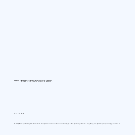
AIUEO、教職員向け無料生成AI実践研修を開催へ
0:00 22/7/26
AIUEO (Tokyo) sẽ đồng tổ chức các buổi hội thảo miễn phí dành cho cán bộ giáo dục tập trung vào việc ứng dụng trí tuệ nhân tạo tạo sinh (generative AI)