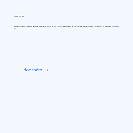
0:00 22/7/26
Hightec Systems (Okayama) đã ra mắt AIfitte, một dịch vụ tạo mô hình AI được thiết kế để tạo hình ảnh quần áo cho thương mại điện tử, mạng xã hội và quảng
cáo.
đọc thêm