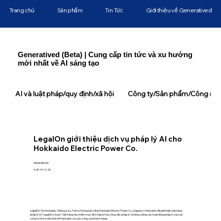
Trang chủ
Sản phẩm
Tin Tức
Giới thiệu về Generatived
Generatived (Beta) | Cung cấp tin tức và xu hướng
mới nhất về AI sáng tạo
AI và luật pháp/quy định/xã hội
Công ty/Sản phẩm/Công ngh
LegalOn giới thiệu dịch vụ pháp lý AI cho
Hokkaido Electric Power Co.
Generatived
4:30 19/2/25
LegalOn Technologies (Shibuya-ku, Tokyo) thông báo rằng Hokkaido Electric Power Co. (Sapporo, Hokkaido) đã giới thiệu nền tảng
pháp lý AI "LegalOn Cloud". Nền tảng này nhằm mục đích hợp lý hóa công việc pháp lý và tăng cường các hoạt động pháp lý của các
công ty hỗ trợ nền kinh tế Hokkaido và cuộc sống của khách hàng.