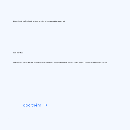
DirectCloud ra mắt gói dịch vụ đám mây dành cho doanh nghiệp nhóm mới.
0:00 22/7/26
DirectCloud (Tokyo) sẽ ra mắt gói dịch vụ lưu trữ đám mây doanh nghiệp Team Business vào ngày 1 tháng 9, với mức giá tính theo người dùng.
đọc thêm