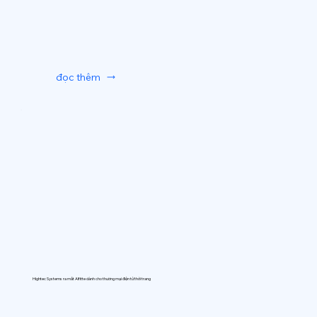
đọc thêm
Hightec Systems ra mắt AIfitte dành cho thương mại điện tử thời trang