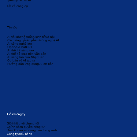
Quản lý tác vụ AI
Tất cả công cụ
Tin tức
AI và luật/hệ thống/kinh tế/xã hội
Các công ty/sản phẩm/công nghệ AI
AI công nghệ lớn
OpenAI/ChatGPT
AI thế hệ sáng tạo
AI thế hệ dựa trên văn bản
AI sáng tạo của Nhật Bản
Cơ bản về AI tạo ra
Hướng dẫn ứng dụng AI cơ bản
Hồ sơ công ty
Giới thiệu về chúng tôi
Chính sách quyền riêng tư
Điều khoản sử dụng của trang web
Công ty điều hành