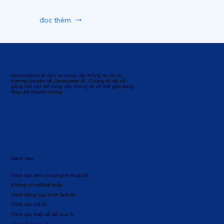
đọc thêm
Generatived là dịch vụ cung cấp thông tin và xu
hướng chuyên về Generative AI. Chúng tôi sẽ cố
gắng hết sức để cung cấp thông tin về thế giới đang
thay đổi nhanh chóng.
Danh mục
Trình tạo minh họa/nghệ thuật AI
Không có mã/mã thấp
Trình nâng cao hình ảnh AI
Trình tạo mã AI
Trình tạo thiết kế đồ họa AI