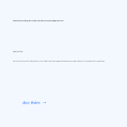
DirectCloud ra mắt gói dịch vụ đám mây dành cho doanh nghiệp nhóm mới.
0:00 22/7/26
DirectCloud (Tokyo) sẽ ra mắt gói dịch vụ lưu trữ đám mây doanh nghiệp Team Business vào ngày 1 tháng 9, với mức giá tính theo người dùng.
đọc thêm