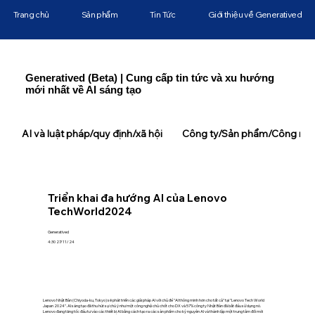
Trang chủ
Sản phẩm
Tin Tức
Giới thiệu về Generatived
Generatived (Beta) | Cung cấp tin tức và xu hướng
mới nhất về AI sáng tạo
AI và luật pháp/quy định/xã hội
Công ty/Sản phẩm/Công ngh
Triển khai đa hướng AI của Lenovo
TechWorld2024
Generatived
4:30 27/11/24
Lenovo Nhật Bản (Chiyoda-ku, Tokyo) sẽ phát triển các giải pháp AI với chủ đề "AI thông minh hơn cho tất cả" tại "Lenovo Tech World
Japan 2024". AI sáng tạo đã thu hút sự chú ý như một công nghệ chủ chốt cho DX và 57% công ty Nhật Bản đã bắt đầu sử dụng nó.
Lenovo đang tăng tốc đầu tư vào các thiết bị AI bằng cách tạo ra các sản phẩm cho kỷ nguyên AI và thành lập một trung tâm đổi mới