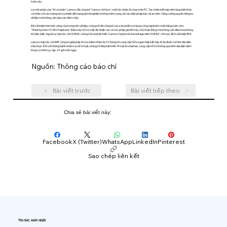
toàn cầu.
Là một phần của "AI cá nhân", Lenovo đã công bố "Lenovo AI Now", một tác nhân AI chạy trên PC. Tác nhân kết hợp nền tảng kiến ​​thức
cá nhân với các tương tác tự nhiên để mang lại trải nghiệm thông minh cùng với các biện pháp bảo vệ an ninh. Tăng cường quyền riêng tư
dữ liệu mà không cần dựa vào đám mây.
Để cải thiện tính bền vững của trung tâm dữ liệu, chúng tôi đã công bố các sản phẩm sử dụng công nghệ làm mát bằng nước như
"ThinkSystem N1380 Neptune". Điều này hỗ trợ mật độ nhiệt cao và cho phép giá đỡ máy chủ hoạt động mà không cần điều hòa không
khí đặc biệt. Ngoài ra, hợp tác với NVIDIA, chúng tôi sẽ phát triển "Lenovo Hybrid AI Advantage with NVIDIA" với mục đích cải thiện ROI.
Lenovo hợp tác với SMF công bố giải pháp AI cho bệnh nhân ALS Chúng tôi cung cấp hỗ trợ giao tiếp kết hợp AI dự đoán và hình đại diện
siêu thực. Đối với những bệnh nhân sa sút trí tuệ, chúng tôi đã phát triển Trí tuệ Alzheimer, cung cấp hỗ trợ thông qua hình đại diện đàm
thoại có thể truy cập 24 giờ một ngày.
Nguồn: Thông cáo báo chí
Bài viết trước
Bài viết tiếp theo
Chia sẻ bài viết này:
Facebook
X (Twitter)
WhatsApp
LinkedIn
Pinterest
Sao chép liên kết
Tin tức mới nhất