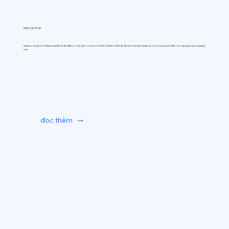
0:00 22/7/26
Hightec Systems (Okayama) đã ra mắt AIfitte, một dịch vụ tạo mô hình AI được thiết kế để tạo hình ảnh quần áo cho thương mại điện tử, mạng xã hội và quảng
cáo.
đọc thêm