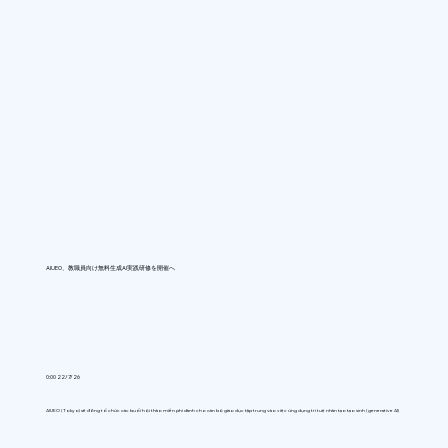
AIUEO、教職員向け無料生成AI実践研修を開催へ
0:00 22/7/26
AIUEO (Tokyo) sẽ đồng tổ chức các buổi hội thảo miễn phí dành cho cán bộ giáo dục tập trung vào việc ứng dụng trí tuệ nhân tạo tạo sinh (generative AI)