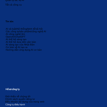
Quản lý tác vụ AI
Tất cả công cụ
Tin tức
AI và luật/hệ thống/kinh tế/xã hội
Các công ty/sản phẩm/công nghệ AI
AI công nghệ lớn
OpenAI/ChatGPT
AI thế hệ sáng tạo
AI thế hệ dựa trên văn bản
AI sáng tạo của Nhật Bản
Cơ bản về AI tạo ra
Hướng dẫn ứng dụng AI cơ bản
Hồ sơ công ty
Giới thiệu về chúng tôi
Chính sách quyền riêng tư
Điều khoản sử dụng của trang web
Công ty điều hành