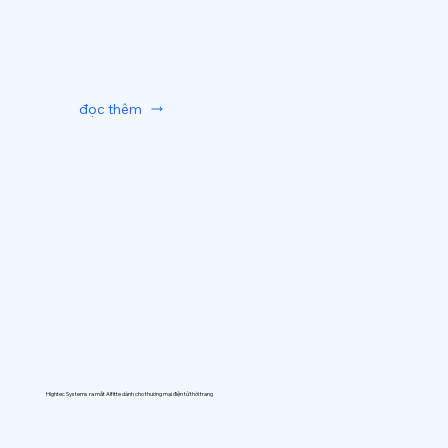
đọc thêm
Hightec Systems ra mắt AIfitte dành cho thương mại điện tử thời trang