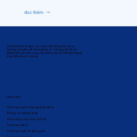
đọc thêm
Generatived là dịch vụ cung cấp thông tin và xu
hướng chuyên về Generative AI. Chúng tôi sẽ cố
gắng hết sức để cung cấp thông tin về thế giới đang
thay đổi nhanh chóng.
Danh mục
Trình tạo minh họa/nghệ thuật AI
Không có mã/mã thấp
Trình nâng cao hình ảnh AI
Trình tạo mã AI
Trình tạo thiết kế đồ họa AI