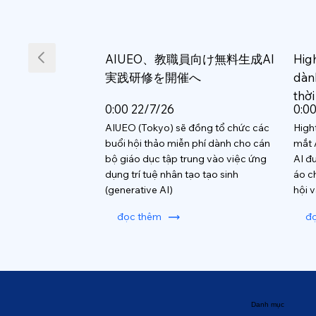
AIUEO、教職員向け無料生成AI
Hig
実践研修を開催へ
dàn
thời
0:00 22/7/26
0:0
AIUEO (Tokyo) sẽ đồng tổ chức các
High
buổi hội thảo miễn phí dành cho cán
mắt 
bộ giáo dục tập trung vào việc ứng
AI đ
dụng trí tuệ nhân tạo tạo sinh
áo c
(generative AI)
hội 
đọc thêm
đ
Danh mục