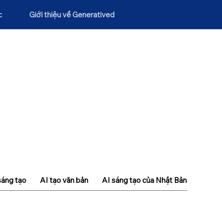
c
Giới thiệu về Generatived
sáng tạo
AI tạo văn bản
AI sáng tạo của Nhật Bản
Khái n