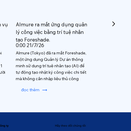
h vụ
Almure ra mắt ứng dụng quản
lý công việc bằng trí tuệ nhân
tạo Foreshade.
0:00 21/7/26
i
Almure (Tokyo) đã ra mắt Foreshade,
một ứng dụng Quản lý Dự án thông
 1
minh sử dụng trí tuệ nhân tạo (AI) để
ười
tự động tạo nhật ký công việc chi tiết
mà không cần nhập liệu thủ công
đọc thêm
ông ty
Hãy theo dõi chúng tôi