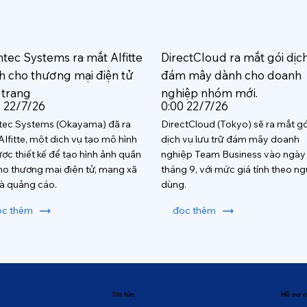
htec Systems ra mắt AIfitte
DirectCloud ra mắt gói dịc
h cho thương mại điện tử
đám mây dành cho doanh
 trang
nghiệp nhóm mới.
0 22/7/26
0:00 22/7/26
tec Systems (Okayama) đã ra
DirectCloud (Tokyo) sẽ ra mắt gó
AIfitte, một dịch vụ tạo mô hình
dịch vụ lưu trữ đám mây doanh
ược thiết kế để tạo hình ảnh quần
nghiệp Team Business vào ngày
ho thương mại điện tử, mạng xã
tháng 9, với mức giá tính theo ng
và quảng cáo.
dùng.
ọc thêm
đọc thêm
Tin tức
Hồ sơ c