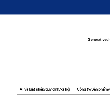
Generatived 
AI và luật pháp/quy định/xã hội
Công ty/Sản phẩm/