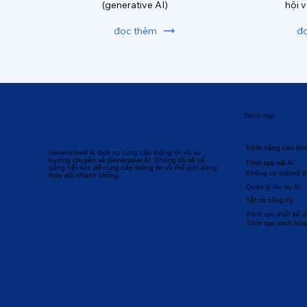
(generative AI)
hội 
đọc thêm
đ
Danh mục
Trình nâng cao hìn
Generatived là dịch vụ cung cấp thông tin và xu
hướng chuyên về Generative AI. Chúng tôi sẽ cố
Trình tạo mã AI
gắng hết sức để cung cấp thông tin về thế giới đang
Không có mã/mã t
thay đổi nhanh chóng.
Quản lý tác vụ AI
Tất cả công cụ
Trình tạo thiết kế 
Trình tạo minh họa