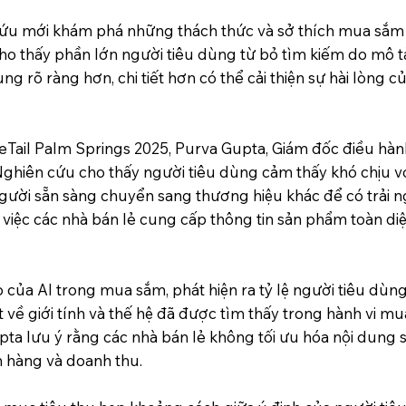
cứu mới khám phá những thách thức và sở thích mua sắm
cho thấy phần lớn người tiêu dùng từ bỏ tìm kiếm do mô 
g rõ ràng hơn, chi tiết hơn có thể cải thiện sự hài lòng 
 eTail Palm Springs 2025, Purva Gupta, Giám đốc điều hành 
 Nghiên cứu cho thấy người tiêu dùng cảm thấy khó chịu 
người sẵn sàng chuyển sang thương hiệu khác để có trải n
iệc các nhà bán lẻ cung cấp thông tin sản phẩm toàn di
 của AI trong mua sắm, phát hiện ra tỷ lệ người tiêu dù
t về giới tính và thế hệ đã được tìm thấy trong hành vi m
pta lưu ý rằng các nhà bán lẻ không tối ưu hóa nội dun
 hàng và doanh thu.