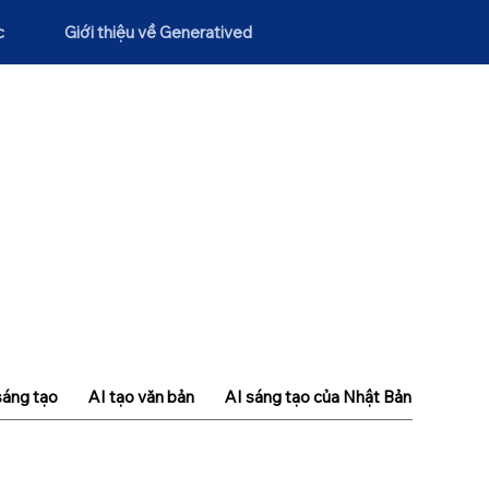
c
Giới thiệu về Generatived
sáng tạo
AI tạo văn bản
AI sáng tạo của Nhật Bản
Khái n