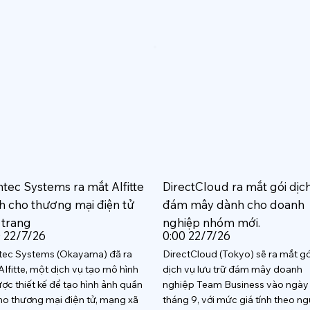
htec Systems ra mắt AIfitte
DirectCloud ra mắt gói dịc
h cho thương mại điện tử
đám mây dành cho doanh
 trang
nghiệp nhóm mới.
0 22/7/26
0:00 22/7/26
tec Systems (Okayama) đã ra
DirectCloud (Tokyo) sẽ ra mắt gó
AIfitte, một dịch vụ tạo mô hình
dịch vụ lưu trữ đám mây doanh
ược thiết kế để tạo hình ảnh quần
nghiệp Team Business vào ngày
ho thương mại điện tử, mạng xã
tháng 9, với mức giá tính theo ng