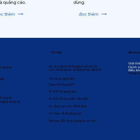
và quảng cáo.
dùng.
ọc thêm
đọc thêm
Tin tức
Hồ sơ c
Giới thi
AI và luật/hệ thống/kinh tế/xã hội
Chính s
h ảnh AI
Các công ty/sản phẩm/công nghệ AI
Điều kh
Công ty
AI công nghệ lớn
hấp
OpenAI/ChatGPT
AI thế hệ sáng tạo
đồ họa AI
AI thế hệ dựa trên văn bản
/nghệ thuật AI
AI sáng tạo của Nhật Bản
Cơ bản về AI sáng tạo
Hướng dẫn ứng dụng AI cơ bản