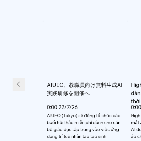
AIUEO、教職員向け無料生成AI
Hig
実践研修を開催へ
dàn
thời
0:00 22/7/26
0:0
AIUEO (Tokyo) sẽ đồng tổ chức các
High
buổi hội thảo miễn phí dành cho cán
mắt 
bộ giáo dục tập trung vào việc ứng
AI đ
dụng trí tuệ nhân tạo tạo sinh
áo c