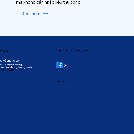
mà không cần nhập liệu thủ công
đọc thêm
ông ty
Hãy theo dõi chúng tôi
ệu về chúng tôi
ách quyền riêng tư
oản sử dụng trang web
 điều hành
Ngôn ngữ