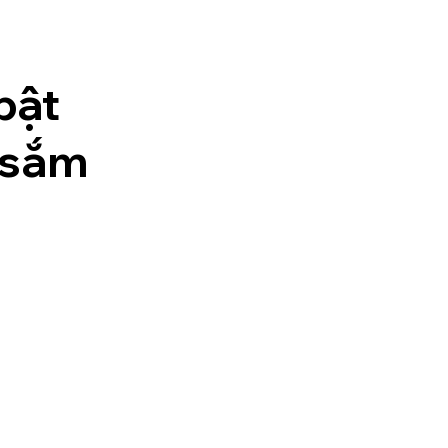
bật
 sắm