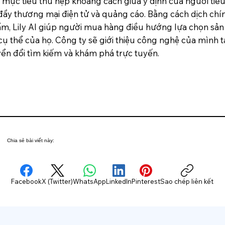
 mục tiêu thu hẹp khoảng cách giữa ý định của người ti
 đẩy thương mại điện tử và quảng cáo. Bằng cách dịch chí
ẩm, Lily AI giúp người mua hàng điều hướng lựa chọn sản
 thể của họ. Công ty sẽ giới thiệu công nghệ của mình tạ
ển đổi tìm kiếm và khám phá trực tuyến.
Chia sẻ bài viết này:
Facebook
X (Twitter)
WhatsApp
LinkedIn
Pinterest
Sao chép liên kết