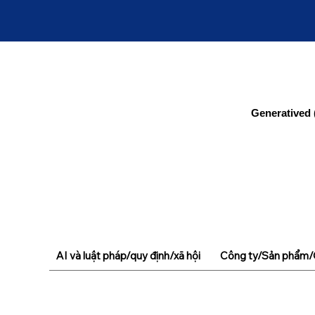
Generatived 
AI và luật pháp/quy định/xã hội
Công ty/Sản phẩm/