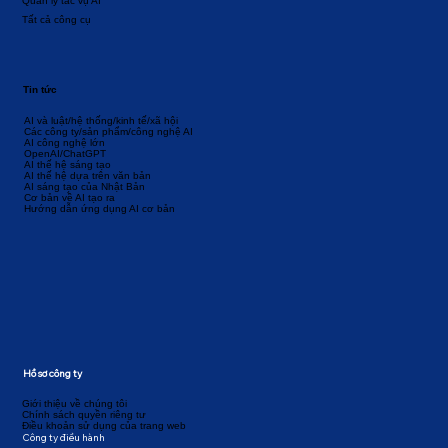
Quản lý tác vụ AI
Tất cả công cụ
Tin tức
AI và luật/hệ thống/kinh tế/xã hội
Các công ty/sản phẩm/công nghệ AI
AI công nghệ lớn
OpenAI/ChatGPT
AI thế hệ sáng tạo
AI thế hệ dựa trên văn bản
AI sáng tạo của Nhật Bản
Cơ bản về AI tạo ra
Hướng dẫn ứng dụng AI cơ bản
Hồ sơ công ty
Giới thiệu về chúng tôi
Chính sách quyền riêng tư
Điều khoản sử dụng của trang web
Công ty điều hành