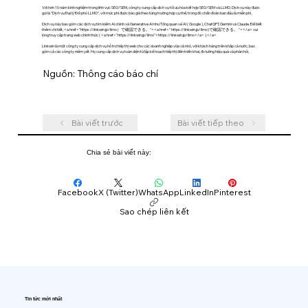
Với hơn 10 năm kinh nghiệm trong lĩnh vực SEO/SEM, công ty cung cấp dịch vụ tối ưu hóa kết hợp SEO/SEM và LLMO. Dịch vụ này được
gọi là "Dịch vụ Đại lý Đối phó LLMO", với mức phí được báo giá theo từng trường hợp cụ thể, trong đó chẩn đoán ban đầu là miễn phí.
Dịch vụ này bao gồm các dịch vụ tìm kiếm AI chính và Generative AI như Tổng quan về AI ( Google ), ChatGPT, Gemini và Claude. Để biết
thêm chi tiết, <a href="
https://linkwin.jp/llmo
）で確認できる。"><a href="
https://linkwin.jp/llmo)
で確認できる。 "></a> vui
lòng truy cập trang web chính thức ( <a href="
https://linkwin.jp/llmo">https://linkwin.jp/llmo</a>
).</a>
Linkwin là một công ty cung cấp dịch vụ hỗ trợ tiếp thị web cho các doanh nghiệp vừa và nhỏ, với khách hàng trên khắp cả nước, bao
gồm cả các công ty niêm yết. Họ cung cấp dịch vụ toàn diện từ lập kế hoạch tiếp thị đến triển khai, đo lường hiệu quả và phản hồi.
Nguồn: Thông cáo báo chí
Bài viết trước
Bài viết tiếp theo
Chia sẻ bài viết này:
Facebook
X (Twitter)
WhatsApp
LinkedIn
Pinterest
Sao chép liên kết
Tin tức mới nhất