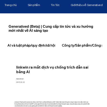
Trang chủ
Sản phẩm
Tin Tức
Giới thiệu về Generatived
Generatived (Beta) | Cung cấp tin tức và xu hướng
mới nhất về AI sáng tạo
AI và luật pháp/quy định/xã hội
Công ty/Sản phẩm/Công ngh
linkwin ra mắt dịch vụ chống trích dẫn sai
bằng AI
Generatived
0:00 15/8/25
Linkwin (Thành phố Kumamoto) đã ra mắt "Dịch vụ Đại lý Đối phó LLMO" nhằm đảm bảo thông tin công ty được trích dẫn chính xác
trong Generative AI như ChatGPT và Google AI Overview. Do phương tiện thu thập thông tin ngày càng đa dạng cùng với sự phát triển
của Generative AI, dịch vụ này giải quyết vấn đề trích dẫn sai thông tin doanh nghiệp.