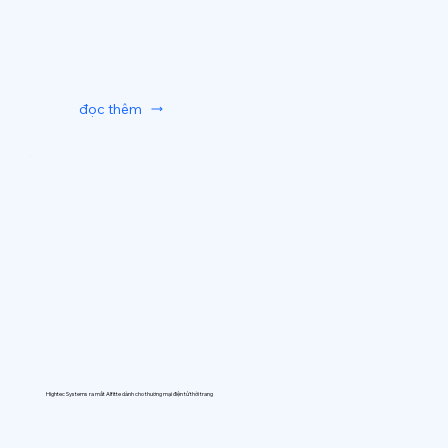
đọc thêm
Hightec Systems ra mắt AIfitte dành cho thương mại điện tử thời trang