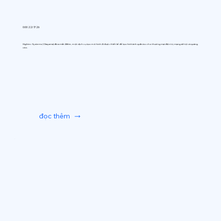
0:00 22/7/26
Hightec Systems (Okayama) đã ra mắt AIfitte, một dịch vụ tạo mô hình AI được thiết kế để tạo hình ảnh quần áo cho thương mại điện tử, mạng xã hội và quảng
cáo.
đọc thêm