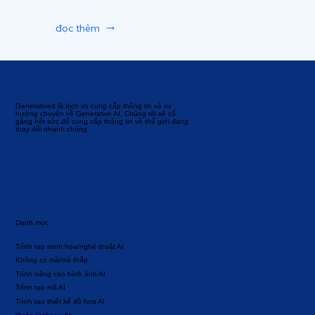
đọc thêm
Generatived là dịch vụ cung cấp thông tin và xu
hướng chuyên về Generative AI. Chúng tôi sẽ cố
gắng hết sức để cung cấp thông tin về thế giới đang
thay đổi nhanh chóng.
Danh mục
Trình tạo minh họa/nghệ thuật AI
Không có mã/mã thấp
Trình nâng cao hình ảnh AI
Trình tạo mã AI
Trình tạo thiết kế đồ họa AI