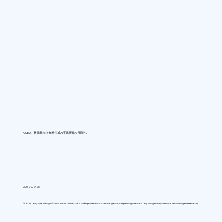
AIUEO、教職員向け無料生成AI実践研修を開催へ
0:00 22/7/26
AIUEO (Tokyo) sẽ đồng tổ chức các buổi hội thảo miễn phí dành cho cán bộ giáo dục tập trung vào việc ứng dụng trí tuệ nhân tạo tạo sinh (generative AI)