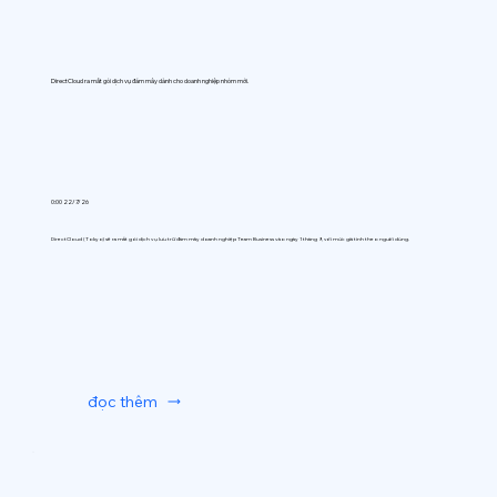
DirectCloud ra mắt gói dịch vụ đám mây dành cho doanh nghiệp nhóm mới.
0:00 22/7/26
DirectCloud (Tokyo) sẽ ra mắt gói dịch vụ lưu trữ đám mây doanh nghiệp Team Business vào ngày 1 tháng 9, với mức giá tính theo người dùng.
đọc thêm